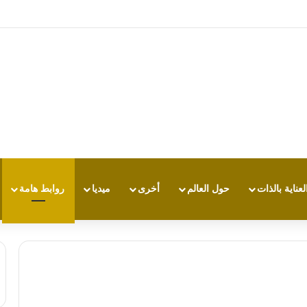
 الطقس القاسي؟.. دراسة تكشف علاقة الحرارة بالقدرة على التحمل
لعناية بالذات
حول العالم
أخرى
ميديا
روابط هامة