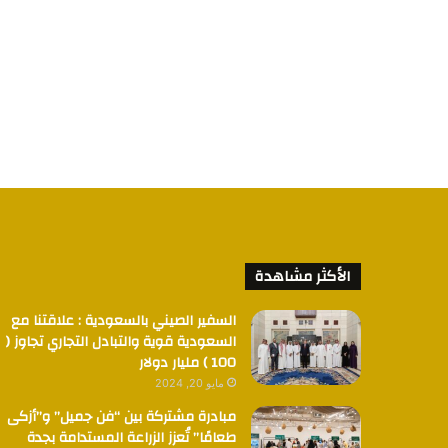
الأكثر مشاهدة
السفير الصيني بالسعودية : علاقتنا مع
السعودية قوية والتبادل التجاري تجاوز (
100 ) مليار دولار
مايو 20, 2024
مبادرة مشتركة بين “فن جميل” و”أزكى
طعامًا” تُعزز الزراعة المستدامة بجدة