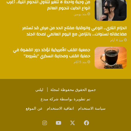
من وجبة واحدة لا تتغير لتناول اللحوم النية.. أغرب
انواع الدايت لنجوم العالم
منذ يومين
الحزام الناري… الوعي والوقاية مفتاح الحد من مرض قد تستمر
مضاعفاته لسنوات… بالتزامن مع اليوم العالمي لصحة الجلد
منذ 4 أيام
جمعية القلب الأمريكية تؤكد دور القهوة في
حماية القلب ومحاربة السكري “بشروط”
منذ 5 أيام
جميع الحقوق محفوظة لمجلة |
ليلتي
تم تطويرة بواسطة
شركة مبدع
سياسة الاستخدام
اتفاقية الاستخدام
عن الموقع
فيسبوك
‫X
‫YouTube
انستقرام