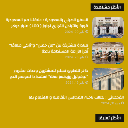
الأكثر مشاهدة
السفير الصيني بالسعودية : علاقتنا مع السعودية
قوية والتبادل التجاري تجاوز ( 100 ) مليار دولار
مايو 20, 2024
مبادرة مشتركة بين “فن جميل” و”أزكى طعامًا”
تُعزز الزراعة المستدامة بجدة
مايو 26, 2024
ذاخر للتطوير: تسلم للمشتريين وحدات مشروع
“نوفوتيل ريزيدنسز مكة” استعدادا لموسم الحج
مايو 19, 2024
القحطاني : يطالب باحياء المجالس الثقافيه والاهتمام بها
مايو 31, 2024
الأكثر تعليقا