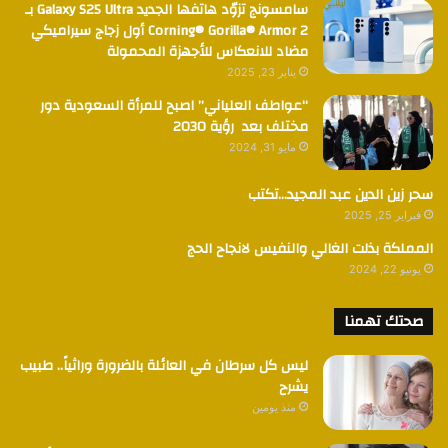
سامسونج تزوّد هاتفها الجديد Galaxy S25 Ultra بـ
Corning® Gorilla® Armor 2 أول زجاج سيراميكي
مضاد للانعكاس للأجهزة المحمولة
يناير 23, 2025
“عواطف العلياني” اصبح للمرأة السعودية دور
مختلف بعد رؤية 2030
مايو 31, 2024
سحر زين الدين عبد المجيد…تكتب
فبراير 25, 2025
المملكة بذلت الغالي والنفيس لانجاح الحج
يونيو 22, 2024
صحتك تهمنا
ليس كل سرطان في العائلة بالضرورة وراثياً.. طبيب
يشرح
منذ يومين