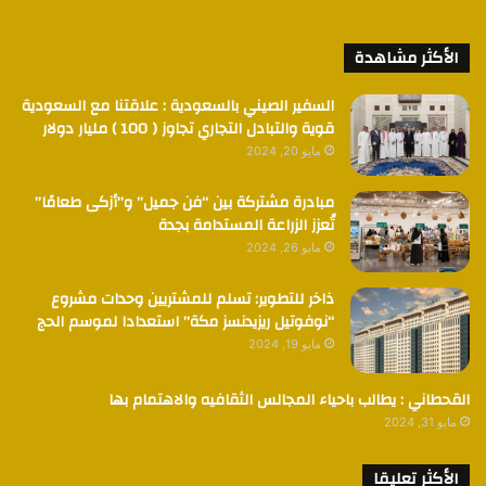
الأكثر مشاهدة
السفير الصيني بالسعودية : علاقتنا مع السعودية
قوية والتبادل التجاري تجاوز ( 100 ) مليار دولار
مايو 20, 2024
مبادرة مشتركة بين “فن جميل” و”أزكى طعامًا”
تُعزز الزراعة المستدامة بجدة
مايو 26, 2024
ذاخر للتطوير: تسلم للمشتريين وحدات مشروع
“نوفوتيل ريزيدنسز مكة” استعدادا لموسم الحج
مايو 19, 2024
القحطاني : يطالب باحياء المجالس الثقافيه والاهتمام بها
مايو 31, 2024
الأكثر تعليقا