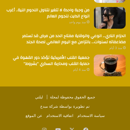
من وجبة واحدة لا تتغير لتناول اللحوم النية.. أغرب
انواع الدايت لنجوم العالم
منذ يوم واحد
الحزام الناري… الوعي والوقاية مفتاح الحد من مرض قد تستمر
مضاعفاته لسنوات… بالتزامن مع اليوم العالمي لصحة الجلد
منذ 3 أيام
جمعية القلب الأمريكية تؤكد دور القهوة في
حماية القلب ومحاربة السكري “بشروط”
منذ 4 أيام
جميع الحقوق محفوظة لمجلة |
ليلتي
تم تطويرة بواسطة
شركة مبدع
سياسة الاستخدام
اتفاقية الاستخدام
عن الموقع
فيسبوك
‫X
‫YouTube
انستقرام