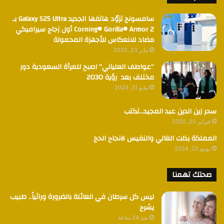
سامسونج تزوّد هاتفها الجديد Galaxy S25 Ultra بـ
Corning® Gorilla® Armor 2 أول زجاج سيراميكي
مضاد للانعكاس للأجهزة المحمولة
يناير 23, 2025
“عواطف العلياني” اصبح للمرأة السعودية دور
مختلف بعد رؤية 2030
مايو 31, 2024
سحر زين الدين عبد المجيد…تكتب
فبراير 25, 2025
المملكة بذلت الغالي والنفيس لانجاح الحج
يونيو 22, 2024
صحتك تهمنا
ليس كل سرطان في العائلة بالضرورة وراثياً.. طبيب
يشرح
منذ 24 ساعة