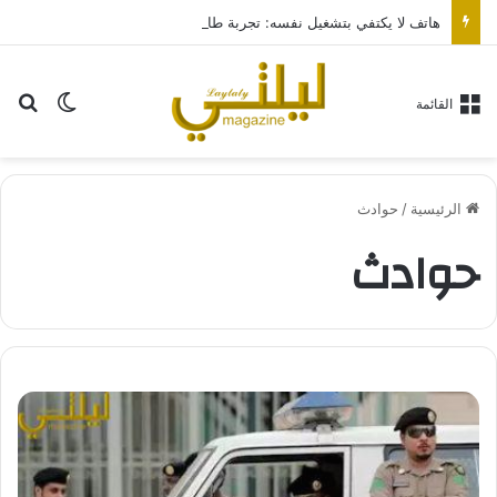
هاتف لا يكتفي بتشغيل نفسه: تجربة طاقة متقدمة مع HONOR X7e Plus 5G
بح
الوضع ا
القائمة
الرئيسية
/
حوادث
حوادث