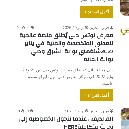
أكمل القراءة »
فريق التحرير
يونيو 10, 2026
0
10
معرض نوتس دبي يُطلق منصة عالمية
للعطور المتخصصة والفنية في يناير
2027شنغهاي بوابة الشرق ودبي
بوابة العالم
دبي،مجلة ليلتي : ينطلق معرض نوتس دبي بين 21 و23
يناير 2027 في مركز معارض دبي مول، ليوفر منصة
عالمية…
أكمل القراءة »
فريق التحرير
يونيو 1, 2026
0
11
المالديف… عندما تتحول الخصوصية إلى
تجربة متكاملةHERE