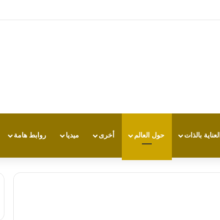
: تجربة طاقة متقدمة مع HONOR X7e Plus 5G
لعناية بالذات
حول العالم
أخرى
ميديا
روابط هامة