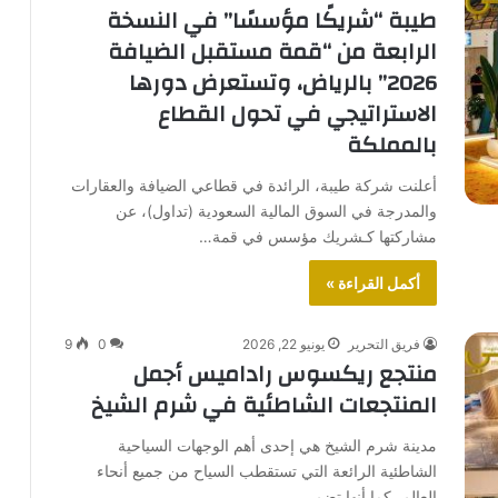
طيبة “شريكًا مؤسسًا” في النسخة
الرابعة من “قمة مستقبل الضيافة
2026” بالرياض، وتستعرض دورها
الاستراتيجي في تحول القطاع
بالمملكة
أعلنت شركة طيبة، الرائدة في قطاعي الضيافة والعقارات
والمدرجة في السوق المالية السعودية (تداول)، عن
مشاركتها كـشريك مؤسس في قمة…
أكمل القراءة »
فريق التحرير
يونيو 22, 2026
0
9
منتجع ريكسوس راداميس أجمل
المنتجعات الشاطئية في شرم الشيخ
مدينة شرم الشيخ هي إحدى أهم الوجهات السياحية
الشاطئية الرائعة التي تستقطب السياح من جميع أنحاء
العالم، كما أنها تضم…