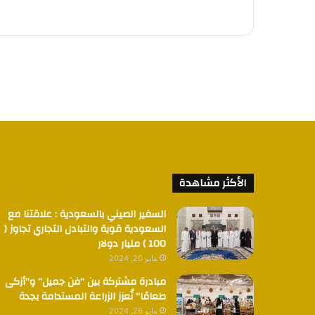
الأكثر مشاهدة
السفير الصيني بالسعودية : علاقتنا مع
السعودية قوية والتبادل التجاري تجاوز (
100 ) مليار دولار
مايو 20, 2024
مبادرة مشتركة بين “فن جميل” و”أزكى
طعامًا” تُعزز الزراعة المستدامة بجدة
مايو 26, 2024