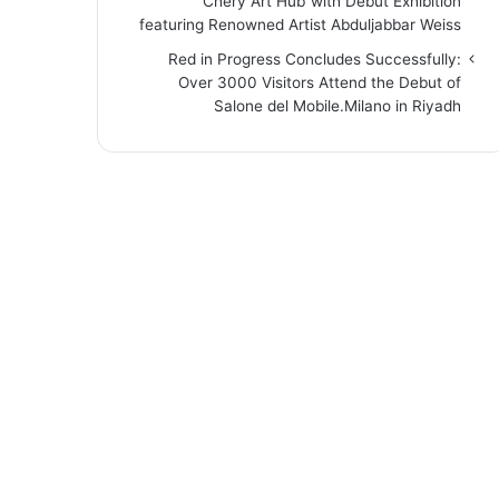
“Chery Art Hub”with Debut Exhibition
featuring Renowned Artist Abduljabbar Weiss
Red in Progress Concludes Successfully:
Over 3000 Visitors Attend the Debut of
Salone del Mobile.Milano in Riyadh