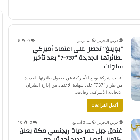
فريق التحرير
منذ يومين
0
5
“بوينغ” تحصل على اعتماد أميركي
لطائرتها الجديدة “737-7” بعد تأخير
سنوات
أعلنت شركة بوينغ الأميركية عن حصول طائرتها الجديدة
من طراز “737” على شهادة الاعتماد من إدارة الطيران
الاتحادية الأميركية. وقالت…
أكمل القراءة »
فريق التحرير
منذ 3 أسابيع
0
10
فندق جبل عمر حياة ريجنسي مكة يعلن
اكتمال أعمال تجديد أحد أبراجه