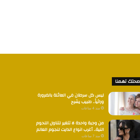
صحتك تهمنا
ليس كل سرطان في العائلة بالضرورة
وراثياً.. طبيب يشرح
منذ 4 ساعات
من وجبة واحدة لا تتغير لتناول اللحوم
النية.. أغرب انواع الدايت لنجوم العالم
منذ 7 ساعات