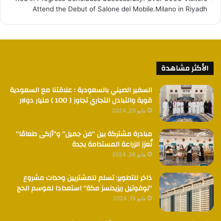
Attend the Debut of Salone del Mobile.Milano in Riyadh
الأكثر مشاهدة
السفير الصيني بالسعودية : علاقتنا مع السعودية
قوية والتبادل التجاري تجاوز ( 100 ) مليار دولار
مايو 20, 2024
مبادرة مشتركة بين “فن جميل” و”أزكى طعامًا”
تُعزز الزراعة المستدامة بجدة
مايو 26, 2024
ذاخر للتطوير: تسلم للمشتريين وحدات مشروع
“نوفوتيل ريزيدنسز مكة” استعدادا لموسم الحج
مايو 19, 2024