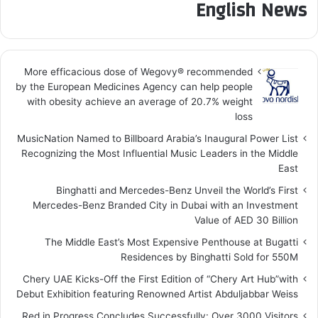
English News
More efficacious dose of Wegovy®️ recommended
by the European Medicines Agency can help people
with obesity achieve an average of 20.7% weight
loss
MusicNation Named to Billboard Arabia’s Inaugural Power List
Recognizing the Most Influential Music Leaders in the Middle
East
Binghatti and Mercedes-Benz Unveil the World’s First
Mercedes-Benz Branded City in Dubai with an Investment
Value of AED 30 Billion
The Middle East’s Most Expensive Penthouse at Bugatti
Residences by Binghatti Sold for 550M
Chery UAE Kicks-Off the First Edition of “Chery Art Hub”with
Debut Exhibition featuring Renowned Artist Abduljabbar Weiss
Red in Progress Concludes Successfully: Over 3000 Visitors