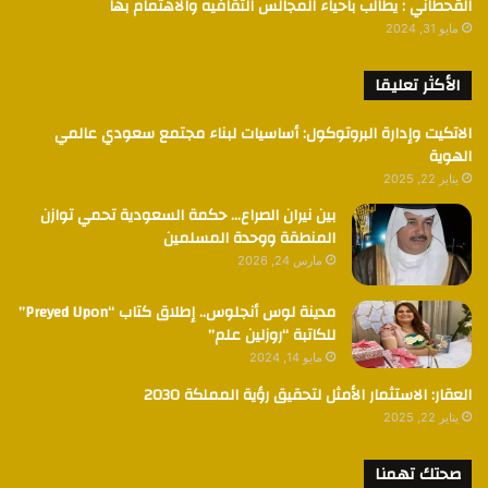
القحطاني : يطالب باحياء المجالس الثقافيه والاهتمام بها
مايو 31, 2024
الأكثر تعليقا
الاتكيت وإدارة البروتوكول: أساسيات لبناء مجتمع سعودي عالمي
الهوية
يناير 22, 2025
بين نيران الصراع… حكمة السعودية تحمي توازن
المنطقة ووحدة المسلمين
مارس 24, 2026
مدينة لوس أنجلوس.. إطلاق كتاب “Preyed Upon”
للكاتبة “روزلين علم”
مايو 14, 2024
العقار: الاستثمار الأمثل لتحقيق رؤية المملكة 2030
يناير 22, 2025
صحتك تهمنا