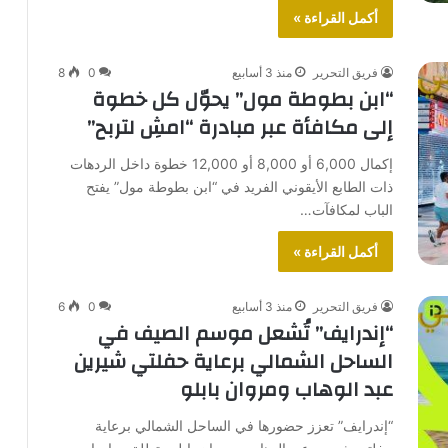
أكمل القراءة »
فريق التحرير
منذ 3 أسابيع
0
8
“ابن بطوطة مول” يحوّل كل خطوة
إلى مكافأة عبر مبادرة “امشِ لتربح”
إكمال 6,000 أو 8,000 أو 12,000 خطوة داخل الردهات
ذات الطابع الأيقوني الفريد في “ابن بطوطة مول” يفتح
الباب لمكافآت…
أكمل القراءة »
فريق التحرير
منذ 3 أسابيع
0
6
“إندرايف” تُشعل موسم الصيف في
الساحل الشمالي برعاية حفلتي شيرين
عبد الوهاب ومروان بابلو
“إندرايف” تعزز حضورها في الساحل الشمالي برعاية