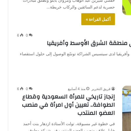
حفلتي شيرين عبد الوهاب ومروان بابلو وتطلق مبادرات
حصرية لدعم السائقين والركاب خريطة…
أكمل القراءة »
6
0
 وأفريقيا لدى سينسيس الشراكة توسّع الوصول إلى حلول استقصاء
فريق التحرير
منذ 4 أسابيع
0
6
إنجاز تاريخي للمرأة السعودية وقطاع
الطوافة.. تعيين أول امرأة في منصب
العضو المنتدب
في خطوة غير مسبوقة، تولت الأستاذة ازدهار بنت أحمد
خليل علاف منصب العضو المنتدب في شركة مطوفي