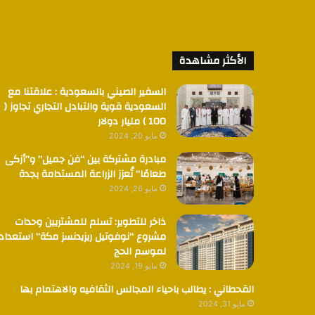
الأكثر مشاهدة
السفير الصيني بالسعودية : علاقتنا مع
السعودية قوية والتبادل التجاري تجاوز (
100 ) مليار دولار
مايو 20, 2024
مبادرة مشتركة بين “فن جميل” و”أزكى
طعامًا” تُعزز الزراعة المستدامة بجدة
مايو 26, 2024
ذاخر للتطوير: تسلم للمشتريين وحدات
مشروع “نوفوتيل ريزيدنسز مكة” استعدادا
لموسم الحج
مايو 19, 2024
القحطاني : يطالب باحياء المجالس الثقافيه والاهتمام بها
مايو 31, 2024