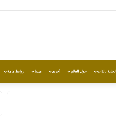
ي بي تي.. أي مساعد ذكاء اصطناعي يناسبك أكثر؟
لعناية بالذات
حول العالم
أخرى
ميديا
روابط هامة