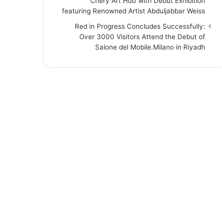
“Chery Art Hub”with Debut Exhibition
featuring Renowned Artist Abduljabbar Weiss
Red in Progress Concludes Successfully:
Over 3000 Visitors Attend the Debut of
Salone del Mobile.Milano in Riyadh