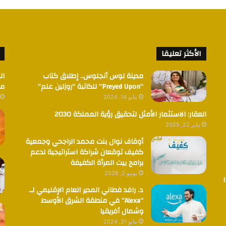
الأكثر تعليقا
مدينة لوس أنجلوس.. إطلاق كتاب
ال
“Preyed Upon” للكاتبة “روزلين علم”
مض
مايو 14, 2024
العقار: الاستثمار الأمثل لتحقيق رؤية المملكة 2030
يناير 22, 2025
أوقاف نوال بنت محمد الراجحي وجمعية
كفيف توقعان شراكة استراتيجية لدعم
برامج بيت المرأة الكفيفة
يونيو 2, 2026
د. رافد فطاني المدير العام الإقليمي لـ.
“Alexa” في منطقة الشرق الأوسط
وشمال أفريقيا
مايو 31, 2024