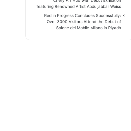
“Chery Art Hub”with Debut Exhibition
featuring Renowned Artist Abduljabbar Weiss
Red in Progress Concludes Successfully:
Over 3000 Visitors Attend the Debut of
Salone del Mobile.Milano in Riyadh