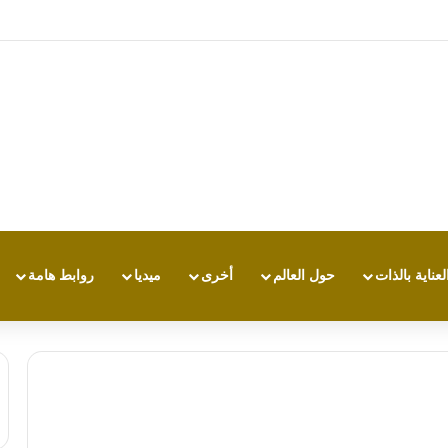
ي والوقاية مفتاح الحد من مرض قد تستمر مضاعفاته لسنوات… بالتزامن مع اليوم ا
لعناية بالذات
حول العالم
أخرى
ميديا
روابط هامة