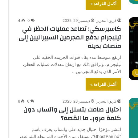
أكمل القراءة »
فريق التحرير
ديسمبر 29, 2025
0
4
كاسبرسكي: تصاعد عمليات الحظر في
تيليجرام يدفع المجرمين السيبرانيين إلى
منصات بديلة
ارتفع متوسط مدة بقاء قنوات الجريمة الخفية على
تيليجرام، وترافق ذلك مع ارتفاع معدلات عمليات الحظر،
الأمر الذي يدفع المجرمين…
ا
أكمل القراءة »
فريق التحرير
ديسمبر 28, 2025
0
6
احتيال صامت يتسلل إلى واتساب دون
كلمة مرور.. ما القصة؟
انتشر مؤخرًا احتيال جديد على واتساب يعرف باسم
“GhostPairing”، يستغل ميزة الأجهزة المرتبطة الشرعية،