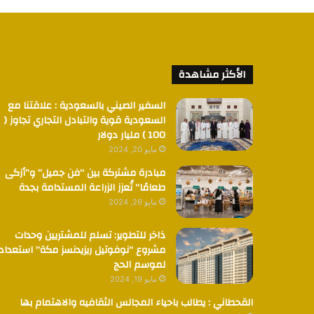
الأكثر مشاهدة
السفير الصيني بالسعودية : علاقتنا مع
السعودية قوية والتبادل التجاري تجاوز (
100 ) مليار دولار
مايو 20, 2024
مبادرة مشتركة بين “فن جميل” و”أزكى
طعامًا” تُعزز الزراعة المستدامة بجدة
مايو 26, 2024
ذاخر للتطوير: تسلم للمشتريين وحدات
مشروع “نوفوتيل ريزيدنسز مكة” استعدادا
لموسم الحج
مايو 19, 2024
القحطاني : يطالب باحياء المجالس الثقافيه والاهتمام بها