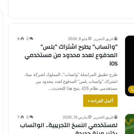
فريق التحرير
مايو 9, 2026
0
8
“واتساب” يطرح اشتراك “بلس”
المدفوع لعدد محدود من مستخدمي
iOS
طرح تطبيق المراسلة “واتساب“، المملوك لشركة ميتا،
اشتراك “واتساب بلس” المدفوع لعدد محدود من
مستخدمي نظام iOS. يتيح هذا التحديث…
ا
أكمل القراءة »
فريق التحرير
مارس 18, 2026
0
7
لمستخدمي النسخ التجريبية.. الواتساب
يختبر ميزة جديدة