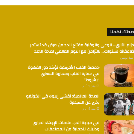
صحتك تهمنا
حزام الناري… الوعي والوقاية مفتاح الحد من مرض قد تستمر
اعفاته لسنوات… بالتزامن مع اليوم العالمي لصحة الجلد
منذ يومين
جمعية القلب الأمريكية تؤكد دور القهوة
في حماية القلب ومحاربة السكري
“بشروط”
منذ 3 أيام
الصحة العالمية: تفشي إيبولا في الكونغو
يخرج عن السيطرة
منذ 4 أيام
في موجة الحر.. علامات للإجهاد لحرارى
ودليلك للحماية من المضاعفات