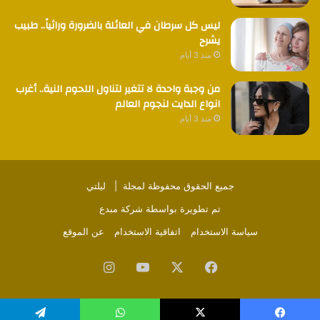
ليس كل سرطان في العائلة بالضرورة وراثياً.. طبيب
يشرح
منذ 3 أيام
من وجبة واحدة لا تتغير لتناول اللحوم النية.. أغرب
انواع الدايت لنجوم العالم
منذ 3 أيام
جميع الحقوق محفوظة لمجلة |
ليلتي
تم تطويرة بواسطة
شركة مبدع
سياسة الاستخدام
اتفاقية الاستخدام
عن الموقع
فيسبوك
‫X
‫YouTube
انستقرام