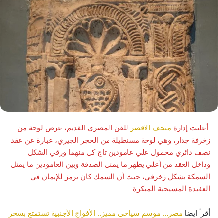
أعلنت إدارة
متحف الاقصر
للفن المصري القديم، عرض لوحة من
زخرفة جدار، وهي لوحة مستطيلة من الحجر الجيري، عبارة عن عقد
نصف دائري محمول علي عامودين تاج كل منهما ورقي الشكل
وداخل العقد من أعلي يظهر ما يمثل الصدفة وبين العامودين ما يمثل
السمكة بشكل زخرفي، حيث أن السمك كان يرمز للإيمان في
العقيدة المسيحية المبكرة
أقرأ ايضا
مصر… موسم سياحى مميز.. الأفواج الأجنبية تستمتع بسحر