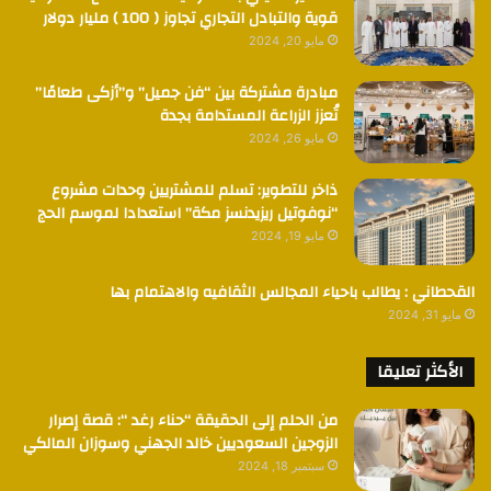
قوية والتبادل التجاري تجاوز ( 100 ) مليار دولار
مايو 20, 2024
مبادرة مشتركة بين “فن جميل” و”أزكى طعامًا”
تُعزز الزراعة المستدامة بجدة
مايو 26, 2024
ذاخر للتطوير: تسلم للمشتريين وحدات مشروع
“نوفوتيل ريزيدنسز مكة” استعدادا لموسم الحج
مايو 19, 2024
القحطاني : يطالب باحياء المجالس الثقافيه والاهتمام بها
مايو 31, 2024
الأكثر تعليقا
من الحلم إلى الحقيقة “حناء رغد “: قصة إصرار
الزوجين السعوديين خالد الجهني وسوزان المالكي
سبتمبر 18, 2024