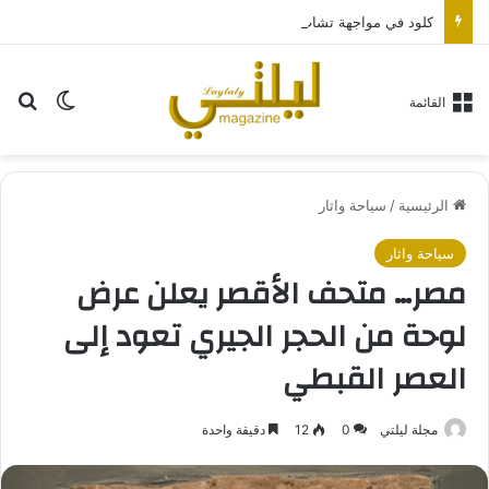
كلود في مواجهة تشات جي بي تي.. أي مساعد ذكاء اصطناعي يناسبك أكثر؟
بح
الوضع ا
القائمة
الرئيسية
/
سياحة واثار
سياحة واثار
مصر… متحف الأقصر يعلن عرض
لوحة من الحجر الجيري تعود إلى
العصر القبطي
مجلة ليلتي
0
12
دقيقة واحدة