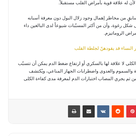
أن له علاقة قوية بأمراض القلب مستقبلاً.
ابقٍ من مخاطر إهمال وجود زلال البول دون معرفة أسبابه
شكل رغوة، وأن من أكثر المسبّبات شيوعاً لدى البالغين داء
راض الروماتيزم.
تر النساء قد يقودهنّ لجلطة القلب
لكلى لا علاقة لها بالسكري أو ارتفاع ضغط الدم يمكن أن تتسبّب
مة والسموم والعدوى واضطرابات الجهاز المناعي، ويُكتشف
ن ثم يجري المصاب اختبارات الدم لمعرفة مدى كفاءة الكلى
بينتيريست
مشاركة عبر البريد
طباعة