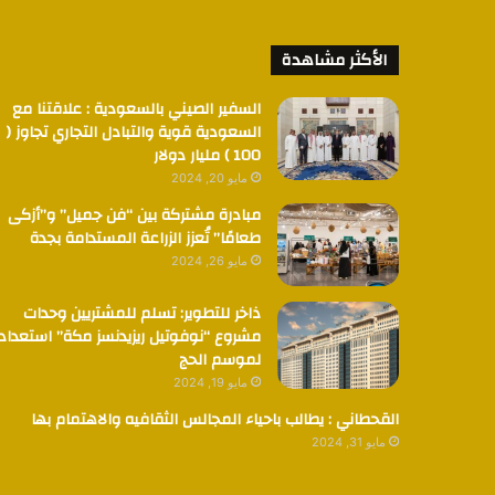
الأكثر مشاهدة
السفير الصيني بالسعودية : علاقتنا مع
السعودية قوية والتبادل التجاري تجاوز (
100 ) مليار دولار
مايو 20, 2024
مبادرة مشتركة بين “فن جميل” و”أزكى
طعامًا” تُعزز الزراعة المستدامة بجدة
مايو 26, 2024
ذاخر للتطوير: تسلم للمشتريين وحدات
مشروع “نوفوتيل ريزيدنسز مكة” استعدادا
لموسم الحج
مايو 19, 2024
القحطاني : يطالب باحياء المجالس الثقافيه والاهتمام بها
مايو 31, 2024