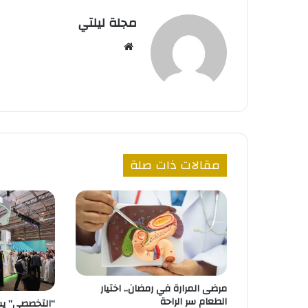
مجلة ليلتي
موقع
الويب
مقالات ذات صلة
مرضى المرارة في رمضان.. اختيار
الطعام سر الراحة
“التخصصي” يس