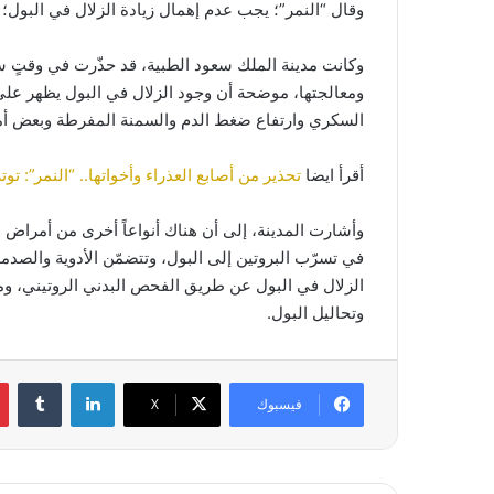
وقال “النمر”؛ يجب عدم إهمال زيادة الزلال في البول؛ ل
وكانت مدينة الملك سعود الطبية، قد حذّرت في وقتٍ س
ومعالجتها، موضحة أن وجود الزلال في البول يظهر على 
السكري وارتفاع ضغط الدم والسمنة المفرطة وبعض أم
أقرأ ايضا
تحذير من أصابع العذراء وأخواتها.. “النمر”: تو
وأشارت المدينة، إلى أن هناك أنواعاً أخرى من أمراض ا
في تسرّب البروتين إلى البول، وتتضمّن الأدوية والصد
الزلال في البول عن طريق الفحص البدني الروتيني، وم
وتحاليل البول.
لينكدإن
فيسبوك
‫X