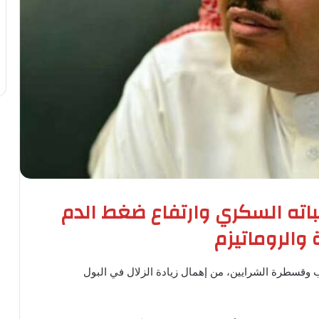
باته السكري وارتفاع ضغط الدم
والروماتيزم
 وقسطرة الشرايين، من إهمال زيادة الزلال في البول