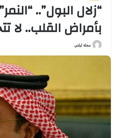
“زلال البول”.. “النمر
بأمراض القلب.. لا تت
مجلة ليلتي