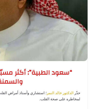
“سعود الطبية”: أكثر مسبّ
والسمنة 
حذّر
الدكتور خالد النمر
؛ استشاري وأستاذ أمراض القلب
لمخاطره على صحة القلب.