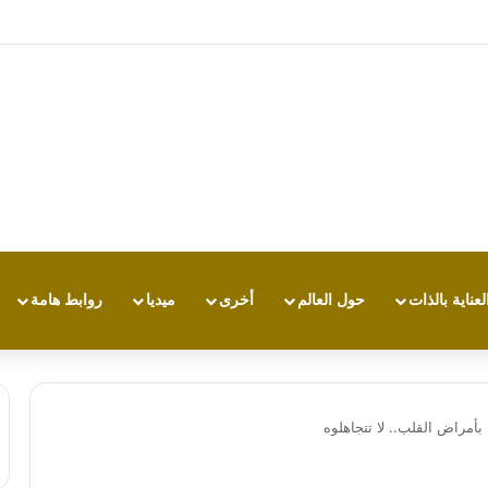
تجربة طاقة متقدمة مع HONOR X7e Plus 5G
لعناية بالذات
حول العالم
أخرى
ميديا
روابط هامة
ة بأمراض القلب.. لا تتجاهلوه