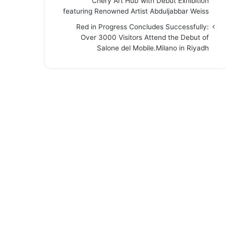
“Chery Art Hub”with Debut Exhibition
featuring Renowned Artist Abduljabbar Weiss
Red in Progress Concludes Successfully:
Over 3000 Visitors Attend the Debut of
Salone del Mobile.Milano in Riyadh