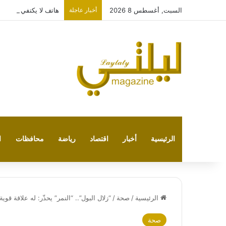
السبت, أغسطس 8 2026
أخبار عاجلة
هاتف لا يكتفي بتشغيل نفسه: 
الرئيسية
أخبار
اقتصاد
رياضة
محافظات
ا
الرئيسية
/
صحة
/
“زلال البول”.. “النمر” يحذّر: له علاقة قوي
صحة