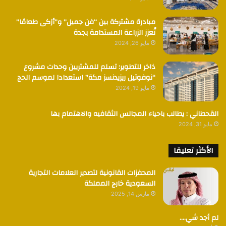
مبادرة مشتركة بين “فن جميل” و”أزكى طعامًا”
تُعزز الزراعة المستدامة بجدة
مايو 26, 2024
ذاخر للتطوير: تسلم للمشتريين وحدات مشروع
“نوفوتيل ريزيدنسز مكة” استعدادا لموسم الحج
مايو 19, 2024
القحطاني : يطالب باحياء المجالس الثقافيه والاهتمام بها
مايو 31, 2024
الأكثر تعليقا
المحفزات القانونية لتصدير العلامات التجارية
السعودية خارج المملكة
مارس 14, 2025
لم أجد شي….