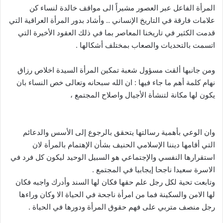
المرأة الفاعل عبر العصور مشيراً الى مواقف خالدة لنساء كن
علامات فارقة في التاريخ الإنساني .. وأشاد بدور المرأة العراقية التي
قدمت الكثير في تاريخنا المعاصر بما في ذلك العقود الأخيرة التي
اتسمت بالتحديات والصعاب بمختلف أشكالها .
ومن جانبها ألقت مسؤول شعبة تمكين المرأة السيدة اخلاص رزاق
نهام كلمة أهم ما جاء فيها : ان الله سبحانه وتعالى خص النساء بان
يكون لها مكانة لتنشأة الأجيال واصلاح المجتمع ،
وان الوعي بأهمية رسالتها يتحقق بالرجوع إلى الأسس والدعائم
التي أقامها ديننا الإسلامي الحنيف بشأن الإهتمام بالمرأة لان
استقرارها النفسي والإجتماعي هو السبيل الوحيد ليكون كل فرد في
الاسرة سعيدا ناجحا إيجابيا في المجتمع .
وتابعت تحية لكل رجل علم حقها فكان لها السند وأدرك واجبه فكان
لها الامن والسكينة فما من امرأة ناجحة في الحياة الا وكان وراءها
رجل منصف متربي على فهم حقوق المرأة ودورها في الحياة .