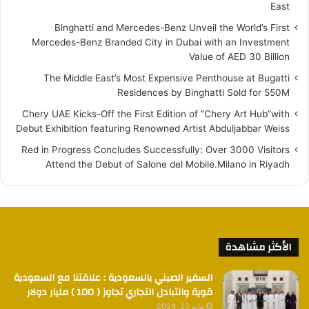
East
Binghatti and Mercedes-Benz Unveil the World’s First
Mercedes-Benz Branded City in Dubai with an Investment
Value of AED 30 Billion
The Middle East’s Most Expensive Penthouse at Bugatti
Residences by Binghatti Sold for 550M
Chery UAE Kicks-Off the First Edition of “Chery Art Hub”with
Debut Exhibition featuring Renowned Artist Abduljabbar Weiss
Red in Progress Concludes Successfully: Over 3000 Visitors
Attend the Debut of Salone del Mobile.Milano in Riyadh
الأكثر مشاهدة
السفير الصيني بالسعودية : علاقتنا مع السعودية
قوية والتبادل التجاري تجاوز ( 100 ) مليار دولار
مايو 20, 2024