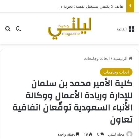
هاتف لا يكتفي بتشغيل نفسه: تجربة طاقة متقدمة مع HONOR X7e Plus 5G
بح
الوضع ا
القائمة
الرئيسية
/
ابحاث وجامعات
ابحاث وجامعات
كلية الأمير محمد بن سلمان
للإدارة وريادة الأعمال ووكالة
الأنباء السعودية توقّعان اتفاقية
تعاون
مجلة ليلتي
0
19
دقيقة واحدة