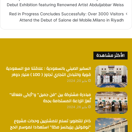
Debut Exhibition featuring Renowned Artist Abduljabbar Weiss
Red in Progress Concludes Successfully: Over 3000 Visitors
Attend the Debut of Salone del Mobile.Milano in Riyadh
الأكثر مشاهدة
السفير الصيني بالسعودية : علاقتنا مع السعودية
قوية والتبادل التجاري تجاوز ( 100 ) مليار دولار
مايو 20, 2024
مبادرة مشتركة بين “فن جميل” و”أزكى طعامًا”
تُعزز الزراعة المستدامة بجدة
مايو 26, 2024
ذاخر للتطوير: تسلم للمشتريين وحدات مشروع
“نوفوتيل ريزيدنسز مكة” استعدادا لموسم الحج