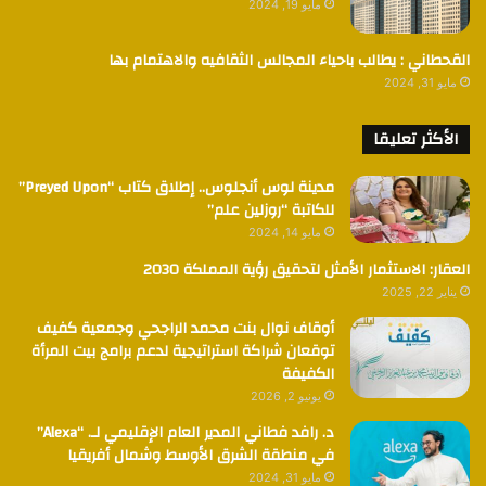
مايو 19, 2024
القحطاني : يطالب باحياء المجالس الثقافيه والاهتمام بها
مايو 31, 2024
الأكثر تعليقا
مدينة لوس أنجلوس.. إطلاق كتاب “Preyed Upon”
للكاتبة “روزلين علم”
مايو 14, 2024
العقار: الاستثمار الأمثل لتحقيق رؤية المملكة 2030
يناير 22, 2025
أوقاف نوال بنت محمد الراجحي وجمعية كفيف
توقعان شراكة استراتيجية لدعم برامج بيت المرأة
الكفيفة
يونيو 2, 2026
د. رافد فطاني المدير العام الإقليمي لـ. “Alexa”
في منطقة الشرق الأوسط وشمال أفريقيا
مايو 31, 2024