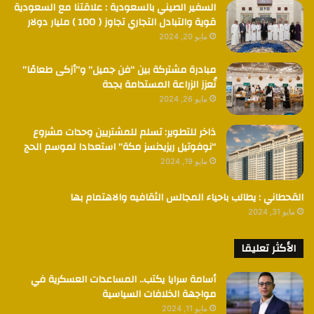
السفير الصيني بالسعودية : علاقتنا مع السعودية
قوية والتبادل التجاري تجاوز ( 100 ) مليار دولار
مايو 20, 2024
مبادرة مشتركة بين “فن جميل” و”أزكى طعامًا”
تُعزز الزراعة المستدامة بجدة
مايو 26, 2024
ذاخر للتطوير: تسلم للمشتريين وحدات مشروع
“نوفوتيل ريزيدنسز مكة” استعدادا لموسم الحج
مايو 19, 2024
القحطاني : يطالب باحياء المجالس الثقافيه والاهتمام بها
مايو 31, 2024
الأكثر تعليقا
أسامة سرايا يكتب.. المساعدات العسكرية في
مواجهة الخلافات السياسية
مايو 11, 2024