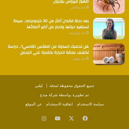
ظهور فيروس بوربون
منذ ساعتين
بعد رحلة فقدان أكثر من 30 كيلوجراما.. سيدة
تستعيد حياتها وتحذر من أكبر أخطائها
منذ يوم واحد
هل تحميك الساونا من الطقس القاسي؟.. دراسة
تكشف علاقة الحرارة بالقدرة على التحمل
منذ يومين
جميع الحقوق محفوظة لمجلة |
ليلتي
تم تطويرة بواسطة
شركة مبدع
سياسة الاستخدام
اتفاقية الاستخدام
عن الموقع
فيسبوك
‫X
‫YouTube
انستقرام