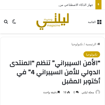
جهاز الذكاء الاصطناعي من “أوبن إيه آي” سيكون بحجم قرص الهوكي
بح
الوضع ا
القائمة
الرئيسية
/
تكنولوجيا
تكنولوجيا
“الأمن السيبراني” تنظم “المنتدى
الدولي للأمن السيبراني 4” في
أكتوبر المقبل
مجلة ليلتي
0
18
دقيقة واحدة