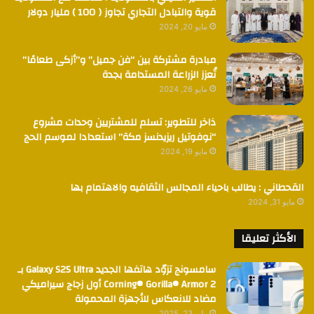
قوية والتبادل التجاري تجاوز ( 100 ) مليار دولار
مايو 20, 2024
مبادرة مشتركة بين “فن جميل” و”أزكى طعامًا”
تُعزز الزراعة المستدامة بجدة
مايو 26, 2024
ذاخر للتطوير: تسلم للمشتريين وحدات مشروع
“نوفوتيل ريزيدنسز مكة” استعدادا لموسم الحج
مايو 19, 2024
القحطاني : يطالب باحياء المجالس الثقافيه والاهتمام بها
مايو 31, 2024
الأكثر تعليقا
سامسونج تزوّد هاتفها الجديد Galaxy S25 Ultra بـ
Corning® Gorilla® Armor 2 أول زجاج سيراميكي
مضاد للانعكاس للأجهزة المحمولة
يناير 23, 2025