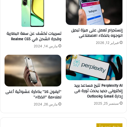
إنستجرام تعمل على ميزة تبديل
تسريبات تكشف عن سعة البطارية
الوجوه بالذكاء الاصطناعى
وقدرة الشحن في Realme C65
فبراير 12, 2026
مارس 14, 2024
Perplexity AI تتيح مساعد بريد
إلكترونى جديد يحدث ثورة فى
“آيفون 16” بذاكرة عشوائية أعلى
إدارة Gmail وOutlook
لملاءمة “الذكاء”
سبتمبر 25, 2025
مارس 26, 2024