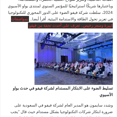
وباعتبارها شريكًا استراتيجيًا للمؤتمر السنوي لمنتدى بواو الآسيوي
2024، سلطت شركة فيفو الضوء على الدور المحوري للتكنولوجيا
في تعزيز تحول الطاقة والاستدامة البيئية. أقرأ أيضا..
بمواصفات
كبيرة وسعر رخيص.. تعرف على أحدث تحفة من فيفو
تسليط الضوء على الابتكار المستدام لشركة فيفو في حدث بواو
الآسيوي
وشدد سايمون هو المدير العام لشركة فيفو في السعودية على
ضرورة ابتكار شركات التكنولوجيا بشكل مستدام حيث قال “يجب