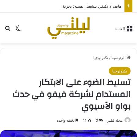
هاتف لا يكتفي بتشغيل نفسه: تجربة طاقة متقدمة مع HONOR X7e Plus 5G
بح
الوضع ا
القائمة
الرئيسية
/
تكنولوجيا
تكنولوجيا
تسليط الضوء على الابتكار
المستدام لشركة فيفو في حدث
بواو الآسيوي
مجلة ليلتي
0
11
دقيقة واحدة