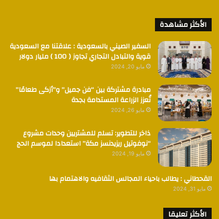
الأكثر مشاهدة
السفير الصيني بالسعودية : علاقتنا مع السعودية
قوية والتبادل التجاري تجاوز ( 100 ) مليار دولار
مايو 20, 2024
مبادرة مشتركة بين “فن جميل” و”أزكى طعامًا”
تُعزز الزراعة المستدامة بجدة
مايو 26, 2024
ذاخر للتطوير: تسلم للمشتريين وحدات مشروع
“نوفوتيل ريزيدنسز مكة” استعدادا لموسم الحج
مايو 19, 2024
القحطاني : يطالب باحياء المجالس الثقافيه والاهتمام بها
مايو 31, 2024
الأكثر تعليقا