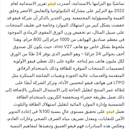
تماشيًا مع التزامها بالاستدامة، أصدرت
فيفو
تقرير الاستدامة لعام
2022 مع التركيز على مشاركة التكنولوجيا والتعايش الأخضر وخلق
القيمة والمسؤولية المجتمعية. ومن الجدير بالذكر أن شركة فيفو قد
خفضت بشكل كبير من استهلاك الموارد وخاصة في تغليف المنتجات.
على سبيل المثال، تم تخفيض وزن الورق المقوى الرمادي الموجود
في معظم صناديق الهواتف من 1000 جرام إلى 800 جرام. وهذا
ملحوظ بشكل خاص مع هاتف vivo V27، حيث يكون كل صندوق
أخف بحوالي 24 جرامًا – وهو التغيير الذي يوفر 24 طنًا من الورق
لكل مليون هاتف يتم إنتاجه. علاوة على ذلك تعطي فيفو الأولوية
لتصميمات المنتجات الموفرة للطاقة وذلك باستخدام الرقائق
المتقدمة والعدسات عالية الجودة وتقنيات الشاشة المبتكرة مثل
LTPO في هواتف فيفو لتحسين الأداء، وتركز الشركة أيضًا على
إطالة عمر المنتج لتقليل الحاجة إلى الاستبدال المتكرر بالإضافة إلى
ذلك تعمل بطريقة خضراء ومنخفضة الكربون باستخدام الطاقة
الشمسية وإدارة الموارد المائية لتقليل استهلاك الطاقة والتلوث.
تعمل
فيفو
على تحقيق مستوى عالٍ بنسبة 100% في إعادة التدوير
الآمن للنفايات، ومعدل تصريف مياه الصرف الصحي وغازات العادم،
وتعكس هذه المبادرات فهم فيفو العميق وتنفيذها لمفاهيم التنمية