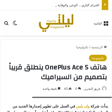
الحزام الناري… الوعي والوقاية مفتاح الحد من مرض قد تستمر مضاعفاته لسنوات… بالتزامن مع اليوم العالمي لصحة الجلد
بح
الوضع ا
القائمة
الرئيسية
/
تكنولوجيا
تكنولوجيا
هاتف OnePlus Ace 5 ينطلق قريباً
بتصميم من السيراميك
فريق التحرير
0
42
دقيقة واحدة
هاتف OnePlus Ace 5 ينطلق قريباً بتصميم من السيراميك
بدأت شركة
وان بلس
في العمل على تطوير إصدارها الجديد من