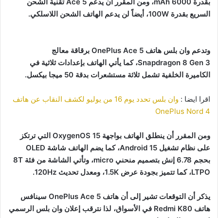
بقدرة 6000 mAh، ومن المقرر أن يدعم Ace 5 تقنية الشحن
السريع بقدرة 100W، أيضاً لن يدعم الهاتف الشحن اللاسلكي.
وتدعم وان بلس هاتف OnePlus Ace 5 برقاقة معالج
Snapdragon 8 Gen 3، كما يأتي الهاتف بإعدادات ثلاثية في
الكاميرة الخلفية تشمل ثلاثة مستشعرات بدقة 50 ميجا بيكسل.
اقرا ايضا :
وان بلس تحدد يوم 16 من يوليو لكشف النقاب عن هاتف
OnePlus Nord 4
ومن المقرر أن ينطلق الهاتف بواجهة OxygenOS 15 التي ترتكز
على نظام تشغيل Android 15، كما يضم الهاتف شاشة OLED
بحجم 6.78 إنش بتصميم منحني micro، وتأتي الشاشة من فئة 8T
LTPO، كما تتميز بجودة عرض 1.5K، ومعدل تحديث 120Hz.
يذكر أن التوقعات تشير إلى أن هاتف OnePlus Ace 5 سينافس
هاتف Redmi K80 في الأسواق، لذا نترقب إعلان وان بلس الرسمي