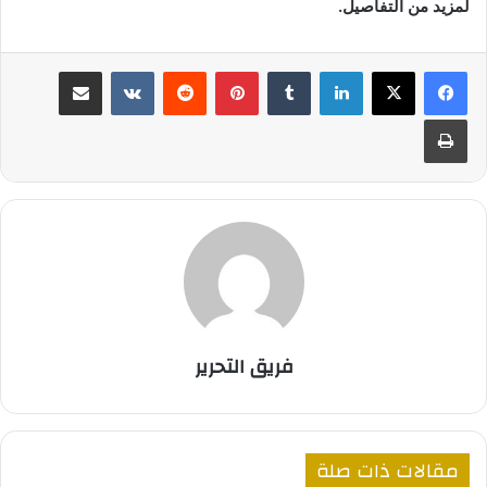
لمزيد من التفاصيل.
لينكدإن
‏Tumblr
بينتيريست
‏Reddit
‏VKontakte
مشاركة عبر البريد
طباعة
فريق التحرير
مقالات ذات صلة