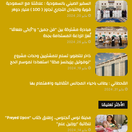
السفير الصيني بالسعودية : علاقتنا مع السعودية
قوية والتبادل التجاري تجاوز ( 100 ) مليار دولار
مايو 20, 2024
مبادرة مشتركة بين “فن جميل” و”أزكى طعامًا”
تُعزز الزراعة المستدامة بجدة
مايو 26, 2024
ذاخر للتطوير: تسلم للمشتريين وحدات مشروع
“نوفوتيل ريزيدنسز مكة” استعدادا لموسم الحج
مايو 19, 2024
القحطاني : يطالب باحياء المجالس الثقافيه والاهتمام بها
مايو 31, 2024
الأكثر تعليقا
مدينة لوس أنجلوس.. إطلاق كتاب “Preyed Upon”
للكاتبة “روزلين علم”
مايو 14, 2024