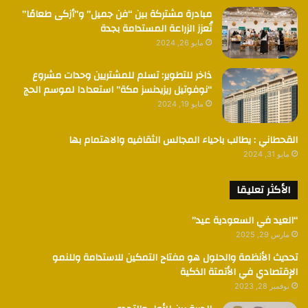
مبادرة مشتركة بين “فن جميل” و”أزكى طعامًا”
تُعزز الزراعة المستدامة بجدة
مايو 26, 2024
ذاخر للتطوير: تسلم للمشتريين وحدات مشروع
“نوفوتيل ريزيدنسز مكة” استعدادا لموسم الحج
مايو 19, 2024
القحطاني : يطالب باحياء المجالس الثقافيه والاهتمام بها
مايو 31, 2024
الأكثر تعليقا
“العيد في السعودية عيد”
مارس 29, 2025
تحديث الأنظمة والحلول هو مفتاح التمكين للاستدامة وللنمو
الإقتصادي في الأتمتة الذكية
نوفمبر 28, 2023