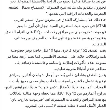
عن تجربة ضيافة فاخرة تجمع بين الراحة والأنشطة المتنوعة. نحن
فخورون بتقديم بيئة مثالية تتيح للضيوف الاستمتاع بجمال الطبيعة
المغربية والخدمات الراقية التي نقدمها.”
جاء ذلك خلال مشاركة الفندق في معرض سوق السفر العربي
(ATM) في دبي، حيث استعرض السيد ديجاردان أبرز ما يميز
فيرمونت تغازوت باي من مرافق وخدمات، مؤكدًا على التزام الفندق
بتقديم تجربة ضيافة متميزة تلبي تطلعات الضيوف من مختلف
الثقافات.
يضم الفندق 152 غرفة فاخرة، منها 10 فلل خاصة توفر خصوصية
تامة وإطلالات خلابة على المحيط الأطلسي. كما يضم أربعة مطاعم
متنوعة تقدم مأكولات إيطالية وإسبانية وعالمية، بالإضافة إلى
مطاعم تقدم أطباقًا مغربية تقليدية.
يتميز الفندق بشاطئ خاص يُعد من أجمل شواطئ أقادير، ومرافق
ترفيهية تشمل ملاعب رياضية، سبا فاخر، ونادٍ صحي مجهز بأحدث
المعدات. كما يوفر ناديًا للأطفال “كيدز كلوب” وناديًا للمراهقين الذين
تتراوح أعمارهم بين 12 و16 عامًا، مما يجعله وجهة مثالية للعائلات.
مع هذه المرافق والخدمات المتميزة، يُعد “فيرمونت تغازوت باي”
الخيار الأمثل لقضاء عطلة صيفية لا تُنسى في المغرب.