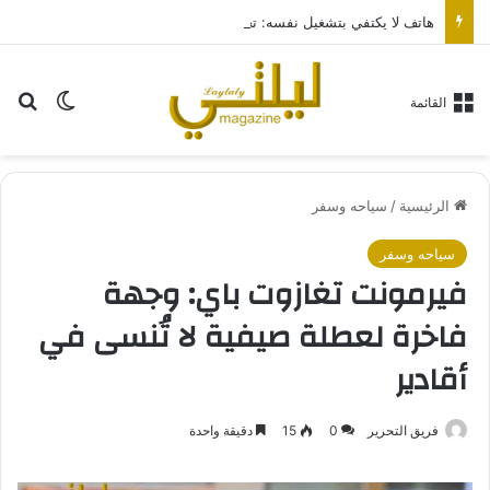
هاتف لا يكتفي بتشغيل نفسه: تجربة طاقة متقدمة مع HONOR X7e Plus 5G
بح
الوضع ا
القائمة
الرئيسية
/
سياحه وسفر
سياحه وسفر
فيرمونت تغازوت باي: وجهة
فاخرة لعطلة صيفية لا تُنسى في
أقادير
فريق التحرير
0
15
دقيقة واحدة