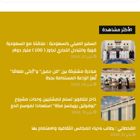
الأكثر مشاهدة
السفير الصيني بالسعودية : علاقتنا مع السعودية
قوية والتبادل التجاري تجاوز ( 100 ) مليار دولار
مايو 20, 2024
مبادرة مشتركة بين “فن جميل” و”أزكى طعامًا”
تُعزز الزراعة المستدامة بجدة
مايو 26, 2024
ذاخر للتطوير: تسلم للمشتريين وحدات مشروع
“نوفوتيل ريزيدنسز مكة” استعدادا لموسم الحج
مايو 19, 2024
القحطاني : يطالب باحياء المجالس الثقافيه والاهتمام بها
مايو 31, 2024