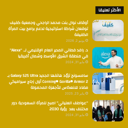
الأكثر تعليقا
أوقاف نوال بنت محمد الراجحي وجمعية كفيف
توقعان شراكة استراتيجية لدعم برامج بيت المرأة
الكفيفة
يونيو 2, 2026
د. رافد فطاني المدير العام الإقليمي لـ. “Alexa”
في منطقة الشرق الأوسط وشمال أفريقيا
مايو 31, 2024
سامسونج تزوّد هاتفها الجديد Galaxy S25 Ultra بـ
Corning® Gorilla® Armor 2 أول زجاج سيراميكي
مضاد للانعكاس للأجهزة المحمولة
يناير 23, 2025
“عواطف العلياني” اصبح للمرأة السعودية دور
مختلف بعد رؤية 2030
مايو 31, 2024