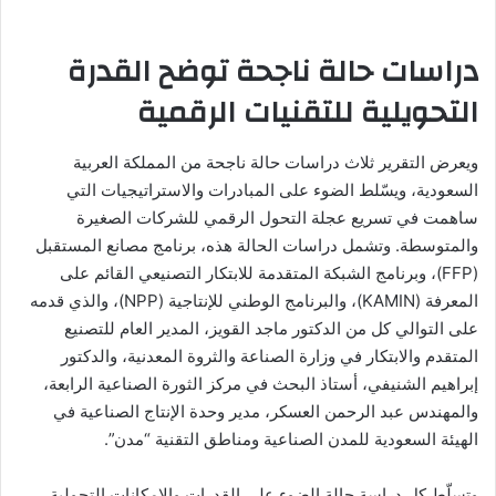
دراسات حالة ناجحة توضح القدرة
التحويلية للتقنيات الرقمية
ويعرض التقرير ثلاث دراسات حالة ناجحة من المملكة العربية
السعودية، ويسّلط الضوء على المبادرات والاستراتيجيات التي
ساهمت في تسريع عجلة التحول الرقمي للشركات الصغيرة
والمتوسطة. وتشمل دراسات الحالة هذه، برنامج مصانع المستقبل
(FFP)، وبرنامج الشبكة المتقدمة للابتكار التصنيعي القائم على
المعرفة (KAMIN)، والبرنامج الوطني للإنتاجية (NPP)، والذي قدمه
على التوالي كل من الدكتور ماجد القويز، المدير العام للتصنيع
المتقدم والابتكار في وزارة الصناعة والثروة المعدنية، والدكتور
إبراهيم الشنيفي، أستاذ البحث في مركز الثورة الصناعية الرابعة،
والمهندس عبد الرحمن العسكر، مدير وحدة الإنتاج الصناعية في
الهيئة السعودية للمدن الصناعية ومناطق التقنية “مدن”.
وتسلّط كل دراسة حالة الضوء على القدرات والإمكانات التحولية