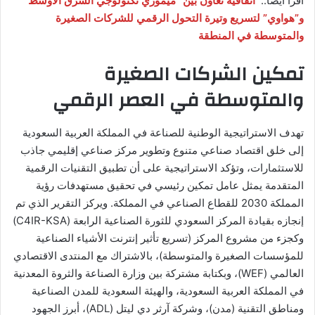
أقرأ أيضا..
اتفاقية تعاون بين “ميموري تكنولوجي الشرق الأوسط”
و”هواوي” لتسريع وتيرة التحول الرقمي للشركات الصغيرة
والمتوسطة في المنطقة
تمكين الشركات الصغيرة
والمتوسطة في العصر الرقمي
تهدف الاستراتيجية الوطنية للصناعة في المملكة العربية السعودية
إلى خلق اقتصاد صناعي متنوع وتطوير مركز صناعي إقليمي جاذب
للاستثمارات، وتؤكد الاستراتيجية على أن تطبيق التقنيات الرقمية
المتقدمة يمثل عامل تمكين رئيسي في تحقيق مستهدفات رؤية
المملكة 2030 للقطاع الصناعي في المملكة. ويركز التقرير الذي تم
إنجازه بقيادة المركز السعودي للثورة الصناعية الرابعة (C4IR-KSA)
وكجزء من مشروع المركز (تسريع تأثير إنترنت الأشياء الصناعية
للمؤسسات الصغيرة والمتوسطة)، بالاشتراك مع المنتدى الاقتصادي
العالمي (WEF)، وبكتابة مشتركة بين وزارة الصناعة والثروة المعدنية
في المملكة العربية السعودية، والهيئة السعودية للمدن الصناعية
ومناطق التقنية (مدن)، وشركة آرثر دي ليتل (ADL)، أبرز الجهود