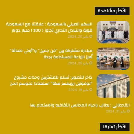
الأكثر مشاهدة
السفير الصيني بالسعودية : علاقتنا مع السعودية
قوية والتبادل التجاري تجاوز ( 100 ) مليار دولار
مايو 20, 2024
مبادرة مشتركة بين “فن جميل” و”أزكى طعامًا”
تُعزز الزراعة المستدامة بجدة
مايو 26, 2024
ذاخر للتطوير: تسلم للمشتريين وحدات مشروع
“نوفوتيل ريزيدنسز مكة” استعدادا لموسم الحج
مايو 19, 2024
القحطاني : يطالب باحياء المجالس الثقافيه والاهتمام بها
مايو 31, 2024
الأكثر تعليقا