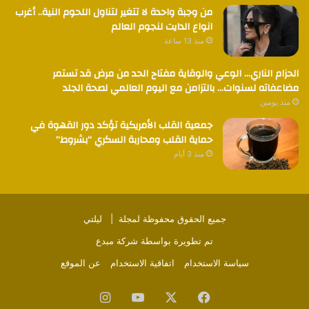
من وجبة واحدة لا تتغير لتناول اللحوم النية.. أغرب
انواع الدايت لنجوم العالم
منذ 13 ساعة
الحزام الناري… الوعي والوقاية مفتاح الحد من مرض قد تستمر
مضاعفاته لسنوات… بالتزامن مع اليوم العالمي لصحة الجلد
منذ يومين
جمعية القلب الأمريكية تؤكد دور القهوة في
حماية القلب ومحاربة السكري “بشروط”
منذ 3 أيام
جميع الحقوق محفوظة لمجلة |
ليلتي
تم تطويرة بواسطة
شركة مبدع
سياسة الاستخدام
اتفاقية الاستخدام
عن الموقع
فيسبوك
‫X
‫YouTube
انستقرام