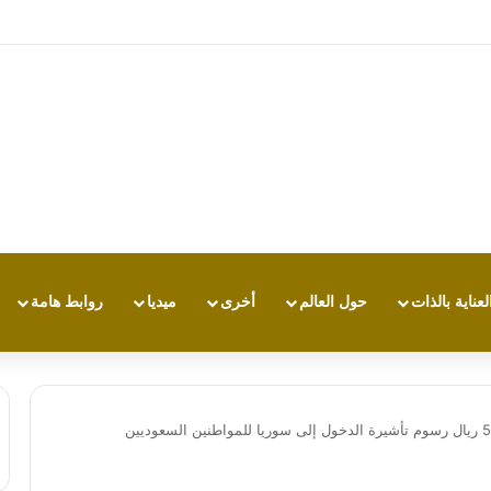
ي بي تي.. أي مساعد ذكاء اصطناعي يناسبك أكثر؟
لعناية بالذات
حول العالم
أخرى
ميديا
روابط هامة