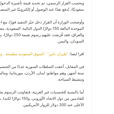
سعوديًا)، تُدفع نقدًا عند الوصول أو إلكترونيًا عبر المن
وأوضحت الوزارة أن القرار دخل حيّز التنفيذ فورًا، مع
الموحدة البالغة 150 دولارًا الدول التالية
السودان، واليمن.
اقرا ايضا:
“طيران ناس” : السوق السعودية مطمئنة.. ونستهدف 165 وجهة
في المقابل، أعفت السلطات السورية عددًا من الجنس
ستة أشهر، وهم مواطنو: لبنان، الأردن، موريتانيا، وما
وتنشيط السياحة.
الأعلى عند 300 دولار للزوار الأمريكيين.