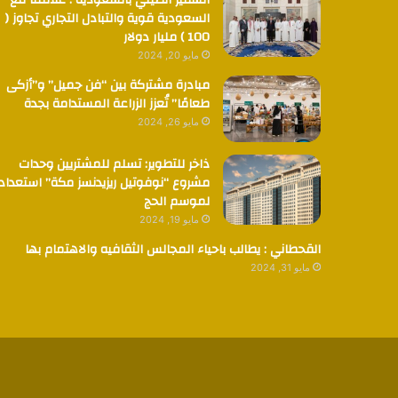
السفير الصيني بالسعودية : علاقتنا مع
السعودية قوية والتبادل التجاري تجاوز (
100 ) مليار دولار
مايو 20, 2024
مبادرة مشتركة بين “فن جميل” و”أزكى
طعامًا” تُعزز الزراعة المستدامة بجدة
مايو 26, 2024
ذاخر للتطوير: تسلم للمشتريين وحدات
مشروع “نوفوتيل ريزيدنسز مكة” استعدادا
لموسم الحج
مايو 19, 2024
القحطاني : يطالب باحياء المجالس الثقافيه والاهتمام بها
مايو 31, 2024