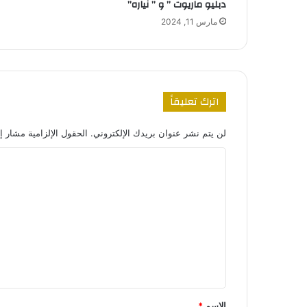
دبليو ماريوت ” و ” نياره”
مارس 11, 2024
اترك تعليقاً
لن يتم نشر عنوان بريدك الإلكتروني.
الحقول الإلزامية مشار إل
ا
ل
ت
ع
ل
ي
ق
*
الاسم
*