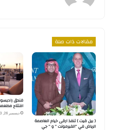
مقالات ذات صلة
فندق راديسون 
افتتاح مطعمه 
ديسمبر 26, 2023
( بيل قيت ) تنفذ ارقى خيام العاصمة
الرياض في “الفيرمونت ” و ” جي