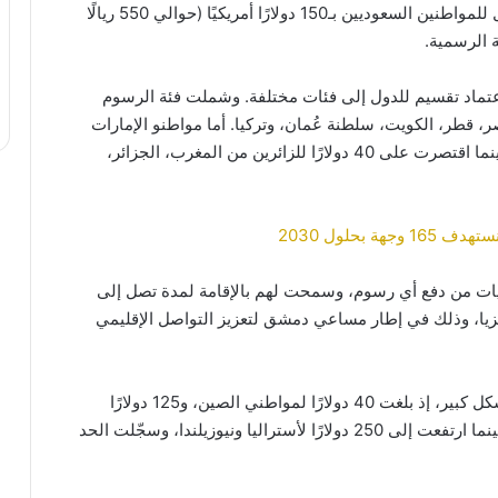
وبحسب القرار الرسمي، تم تحديد قيمة تأشيرة الدخول للمواطنين السعوديين بـ150 دولارًا أمريكيًا (حوالي 550 ريالًا
صة الرسمية.
 اعتماد تقسيم للدول إلى فئات مختلفة. وشملت فئة الرسوم
: السعودية، مصر، قطر، الكويت، سلطنة عُمان، وتركيا. أما مواطنو الإمارات
والعراق، فقد فُرضت عليهم رسوم بقيمة 250 دولارًا، بينما اقتصرت على 40 دولارًا للزائرين من المغرب، الجزائر،
 بحلول 2030
يات من دفع أي رسوم، وسمحت لهم بالإقامة لمدة تصل إلى
ليزيا، وذلك في إطار مساعي دمشق لتعزيز التواصل الإقليمي
أما بالنسبة للجنسيات غير العربية، فتفاوتت الرسوم بشكل كبير، إذ بلغت 40 دولارًا لمواطني الصين، و125 دولارًا
للقادمين من دول الاتحاد الأوروبي، و150 دولارًا لكندا، بينما ارتفعت إلى 250 دولارًا لأستراليا ونيوزيلندا، وسجّلت الحد