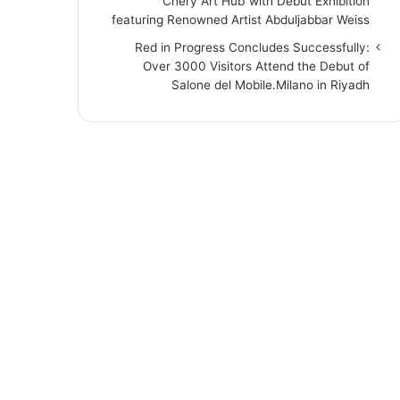
“Chery Art Hub”with Debut Exhibition
featuring Renowned Artist Abduljabbar Weiss
Red in Progress Concludes Successfully:
Over 3000 Visitors Attend the Debut of
Salone del Mobile.Milano in Riyadh