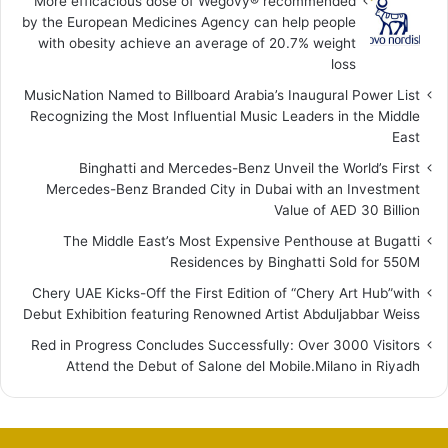
More efficacious dose of Wegovy®️ recommended
by the European Medicines Agency can help people
with obesity achieve an average of 20.7% weight
loss
MusicNation Named to Billboard Arabia’s Inaugural Power List
Recognizing the Most Influential Music Leaders in the Middle
East
Binghatti and Mercedes-Benz Unveil the World’s First
Mercedes-Benz Branded City in Dubai with an Investment
Value of AED 30 Billion
The Middle East’s Most Expensive Penthouse at Bugatti
Residences by Binghatti Sold for 550M
Chery UAE Kicks-Off the First Edition of “Chery Art Hub”with
Debut Exhibition featuring Renowned Artist Abduljabbar Weiss
Red in Progress Concludes Successfully: Over 3000 Visitors
Attend the Debut of Salone del Mobile.Milano in Riyadh