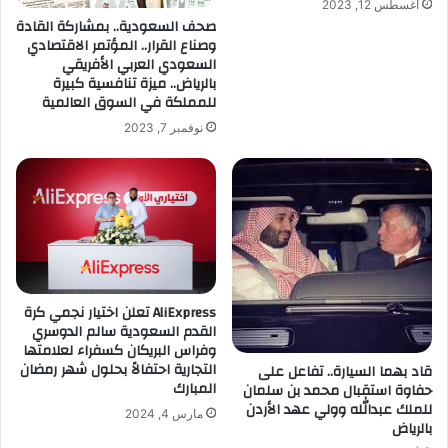
أغسطس 12, 2023
صحف السعودية.. بمشاركة القادة
وصناع القرار.. المؤتمر الاقتصادي
السعودي العربي الأفريقي
بالرياض.. ميزة تنافسية كبيرة
للمملكة في السوق العالمية
نوفمبر 7, 2023
AliExpress تعلن اختيار نجمي كرة
القدم السعودية سالم الدوسري
وفراس البريكان كسفراء لعلامتها
التجارية احتفالاً بحلول شهر رمضان
قاد بهما السيارة.. تفاعل على
المبارك
حفاوة استقبال محمد بن سلمان
للملك عبدالله وولي عهد الأردن
مارس 4, 2024
بالرياض