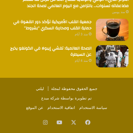
مضاعفاته لسنوات… بالتزامن مع اليوم العالمي لصحة الجلد
منذ يومين
جمعية القلب الأمريكية تؤكد دور القهوة في
حماية القلب ومحاربة السكري “بشروط”
منذ 3 أيام
الصحة العالمية: تفشي إيبولا في الكونغو يخرج
عن السيطرة
منذ 4 أيام
جميع الحقوق محفوظة لمجلة |
ليلتي
تم تطويرة بواسطة
شركة مبدع
سياسة الاستخدام
اتفاقية الاستخدام
عن الموقع
فيسبوك
‫X
‫YouTube
انستقرام