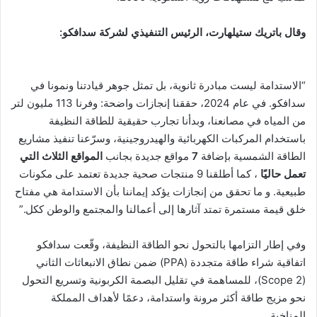
وقال باتريك ستيلهارت، الرئيس التنفيذي لشركة سدافكو:
“الاستدامة ليست مبادرة ثانوية، بل تمثل جوهر قيادتنا ونمونا في
سدافكو. في عام 2024، حققنا إنجازات واضحة: وفرنا 113 مليون لتر
من المياه في مصانعنا، وبدأنا تجارب حقيقية للطاقة النظيفة
باستخدام المركبات الكهربائية والهيدروجينية، وسرّعنا تنفيذ مشاريع
الطاقة الشمسية بإضافة
7
مواقع جديدة بجانب
المواقع الثلاث التي
تعمل حاليًا
، كما أطلقنا 9 منتجات صحية جديدة تعتمد على مكونات
طبيعية. و ما تحقق من إنجازات يؤكد إيماننا بأن الاستدامة هي مفتاح
خلق قيمة مستمرة تمتد آثارها إلى أعمالنا والمجتمع والوطن ككل.”
وفي إطار التزامها بالتحول نحو الطاقة النظيفة، وقّعت سدافكو
اتفاقية شراء طاقة متجددة (PPA) ضمن نطاق الانبعاثات الثاني
(Scope 2)، للمساهمة في تقليل البصمة الكربونية وتسريع التحول
نحو مزيج طاقة أكثر مرونة واستدامة، دعمًا لأهداف المملكة
المناخية.