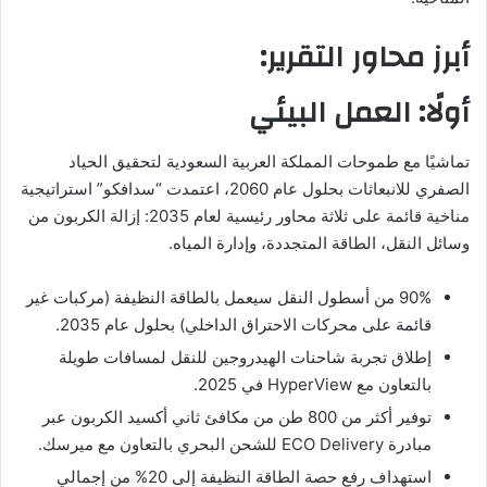
أبرز محاور التقرير
:
أولًا: العمل البيئي
تماشيًا مع طموحات المملكة العربية السعودية لتحقيق الحياد
الصفري للانبعاثات بحلول عام 2060، اعتمدت “سدافكو” استراتيجية
مناخية قائمة على ثلاثة محاور رئيسية لعام 2035: إزالة الكربون من
وسائل النقل، الطاقة المتجددة، وإدارة المياه.
90% من أسطول النقل سيعمل بالطاقة النظيفة (مركبات غير
قائمة على محركات الاحتراق الداخلي) بحلول عام 2035.
إطلاق تجربة شاحنات الهيدروجين للنقل لمسافات طويلة
بالتعاون مع HyperView في 2025.
توفير أكثر من 800 طن من مكافئ ثاني أكسيد الكربون عبر
مبادرة ECO Delivery للشحن البحري بالتعاون مع ميرسك.
استهداف رفع حصة الطاقة النظيفة إلى 20% من إجمالي