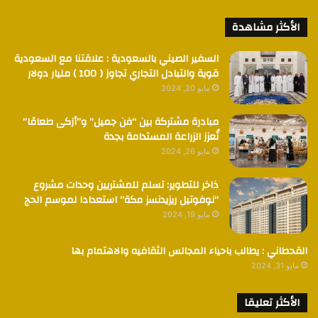
الأكثر مشاهدة
السفير الصيني بالسعودية : علاقتنا مع السعودية
قوية والتبادل التجاري تجاوز ( 100 ) مليار دولار
مايو 20, 2024
مبادرة مشتركة بين “فن جميل” و”أزكى طعامًا”
تُعزز الزراعة المستدامة بجدة
مايو 26, 2024
ذاخر للتطوير: تسلم للمشتريين وحدات مشروع
“نوفوتيل ريزيدنسز مكة” استعدادا لموسم الحج
مايو 19, 2024
القحطاني : يطالب باحياء المجالس الثقافيه والاهتمام بها
مايو 31, 2024
الأكثر تعليقا