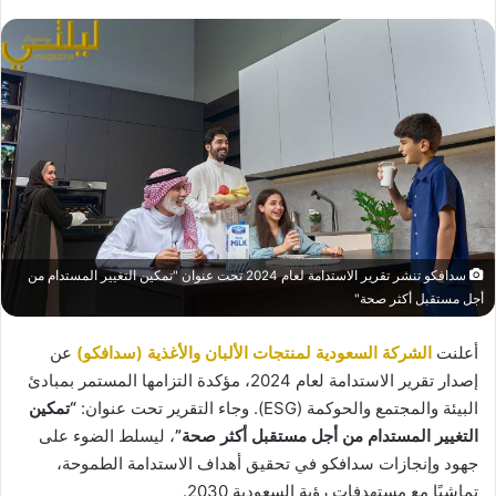
سدافكو تنشر تقرير الاستدامة لعام 2024 تحت عنوان "تمكين التغيير المستدام من
أجل مستقبل أكثر صحة"
أعلنت
الشركة السعودية لمنتجات الألبان والأغذية (سدافكو)
عن
إصدار تقرير الاستدامة لعام 2024، مؤكدة التزامها المستمر بمبادئ
البيئة والمجتمع والحوكمة (ESG). وجاء التقرير تحت عنوان:
“تمكين
التغيير المستدام من أجل مستقبل أكثر صحة”
، ليسلط الضوء على
جهود وإنجازات سدافكو في تحقيق أهداف الاستدامة الطموحة،
تماشيًا مع مستهدفات رؤية السعودية 2030.