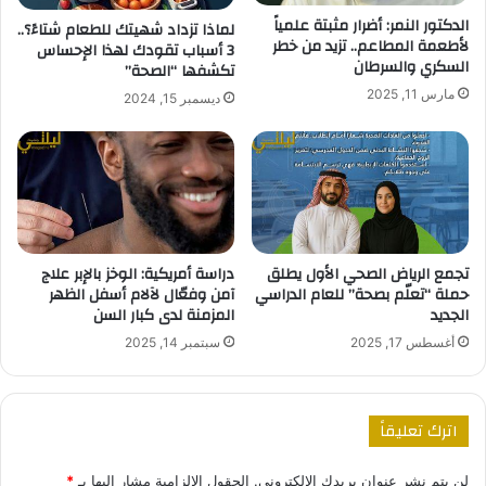
الدكتور النمر: أضرار مثبتة علمياً
لماذا تزداد شهيتك للطعام شتاءً؟..
لأطعمة المطاعم.. تزيد من خطر
3 أسباب تقودك لهذا الإحساس
السكري والسرطان
تكشفها “الصحة”
مارس 11, 2025
ديسمبر 15, 2024
تجمع الرياض الصحي الأول يطلق
دراسة أمريكية: الوخز بالإبر علاج
حملة “تعلّم بصحة” للعام الدراسي
آمن وفعّال لآلام أسفل الظهر
الجديد
المزمنة لدى كبار السن
أغسطس 17, 2025
سبتمبر 14, 2025
اترك تعليقاً
لن يتم نشر عنوان بريدك الإلكتروني.
الحقول الإلزامية مشار إليها بـ
*