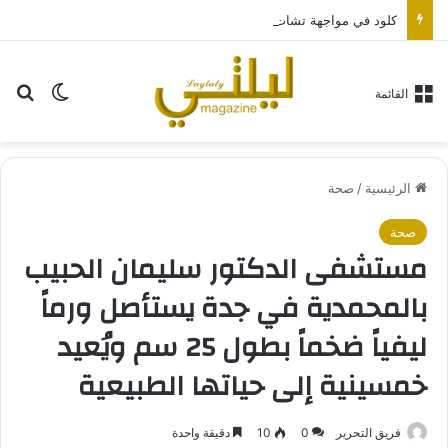
كلود في مواجهة تشات جي بي تي.. أي مساعد ذكاء اصطناعي يناسبك أكثر؟
بح
الوضع ا
القائمة
الرئيسية
/
صحة
صحة
مستشفى الدكتور سليمان الحبيب
بالمحمدية في جدة يستأصل ورماً
ليفياً ضخماً بطول 25 سم ويُعيد
خمسينية إلى حياتها الطبيعية
فريق التحرير
0
10
دقيقة واحدة