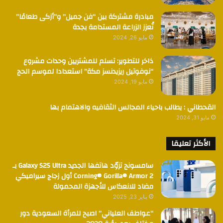
مبادرة مشتركة بين “فن جميل” و”أزكى طعامًا”
تُعزز الزراعة المستدامة بجدة
مايو 26, 2024
ذاخر للتطوير: تسلم للمشتريين وحدات مشروع
“نوفوتيل ريزيدنسز مكة” استعدادا لموسم الحج
مايو 19, 2024
القحطاني : يطالب باحياء المجالس الثقافيه والاهتمام بها
مايو 31, 2024
الأكثر تعليقا
سامسونج تزوّد هاتفها الجديد Galaxy S25 Ultra بـ
Corning® Gorilla® Armor 2 أول زجاج سيراميكي
مضاد للانعكاس للأجهزة المحمولة
يناير 23, 2025
“عواطف العلياني” اصبح للمرأة السعودية دور