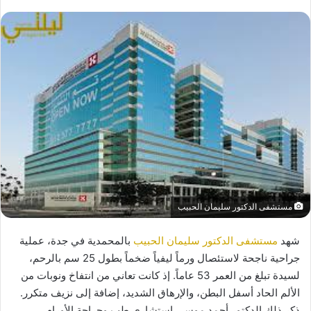
مستشفى الدكتور سليمان الحبيب
شهد
مستشفى الدكتور سليمان الحبيب
بالمحمدية في جدة، عملية
جراحية ناجحة لاستئصال ورماً ليفياً ضخماً بطول 25 سم بالرحم،
لسيدة تبلغ من العمر 53 عاماً. إذ كانت تعاني من انتفاخ ونوبات من
الألم الحاد أسفل البطن، والإرهاق الشديد، إضافة إلى نزيف متكرر.
ذكر ذلك الدكتور أحمد موسى استشاري طب وجراحة الأورام