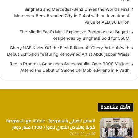
Binghatti and Mercedes-Benz Unveil the World’s First
Mercedes-Benz Branded City in Dubai with an Investment
Value of AED 30 Billion
The Middle East’s Most Expensive Penthouse at Bugatti
Residences by Binghatti Sold for 550M
Chery UAE Kicks-Off the First Edition of “Chery Art Hub”with
Debut Exhibition featuring Renowned Artist Abduljabbar Weiss
Red in Progress Concludes Successfully: Over 3000 Visitors
Attend the Debut of Salone del Mobile.Milano in Riyadh
الأكثر مشاهدة
السفير الصيني بالسعودية : علاقتنا مع السعودية
قوية والتبادل التجاري تجاوز ( 100 ) مليار دولار
مايو 20, 2024