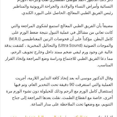
النسائية وأمراض النساء والولادة، والجراحة الروبوتية والمناظير
رئيس الفريق الطبي المعالج، الحاصل على البورد الكندي.
مضيفاً بأن الفريق الطبي المعالج استمع لشكوى المراجعة والتي
كانت تعاني من مشاكل في عملية التبول نتيجة ضغط الورم على
كامل البطن. مؤكداً على أن فحوصات الرنين المغناطيسي (M.R.I)
والموجات الصوتية (Ultra Sound) والتحاليل المخبرية ، كشفت بدقة
عالية عن وجود ورم ليفي ضخم ممتد داخل وخارج تجويف الرحم،
مما دعا الفريق الطبي للاجتماع ودراسة وضع المراجعة وإتخاذ القرار
المناسب.
وقال الدكتور موسى أنه بعد إتخاذ كافة التدابير اللازمة، أجريت
العملية والتي استغرقت 90 دقيقة تحت التخدير العام، وتم فيها
إستئصال كامل الورم مع الرحم وذلك للحيلولة دون نشوء الورم مرة
أخرى، خاصة مع انقطاع الطمث، نقلت بعدها المراجعة إلى جناح
التنويم، مع وضعها تحت الملاحظة على مدار الساعة.