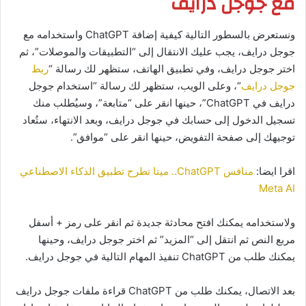
مع جوجل درايف
ونستعرض بالسطور التالية كيفية إضافة ChatGPT واستخدامه مع
جوجل درايف، يجب عليك الانتقال إلى “التطبيقات والموصلات”، ثم
اختر جوجل درايف، وفي تطبيق الهاتف، ستظهر لك رسالة “
ربط
جوجل درايف
“، وعلى الويب، ستظهر لك رسالة “استخدام جوجل
درايف في ChatGPT”، حينها انقر على “متابعة”، وسيُطلب منك
تسجيل الدخول إلى حسابك في جوجل درايف، وبعد الانتهاء، ستُعاد
توجيهك إلى صفحة التفويض، حينها انقر على “موافق”.
اقرا ايضا:
منافس ChatGPT.. ميتا تطرح تطبيق الذكاء الاصطناعي
Meta AI
ولاستخدامه يمكنك افتح محادثة جديدة ثم انقر على رمز + أسفل
مربع النص ثم انتقل إلى “المزيد” ثم اختر جوجل درايف، وحينها
يمكنك طلب من ChatGPT تنفيذ المهام التالية في جوجل درايف.
بعد الاتصال، يمكنك طلب من ChatGPT قراءة ملفات جوجل درايف