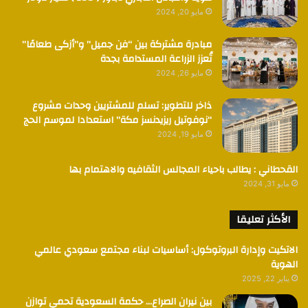
مايو 20, 2024
مبادرة مشتركة بين “فن جميل” و”أزكى طعامًا”
تُعزز الزراعة المستدامة بجدة
مايو 26, 2024
ذاخر للتطوير: تسلم للمشتريين وحدات مشروع
“نوفوتيل ريزيدنسز مكة” استعدادا لموسم الحج
مايو 19, 2024
القحطاني : يطالب باحياء المجالس الثقافيه والاهتمام بها
مايو 31, 2024
الأكثر تعليقا
الاتكيت وإدارة البروتوكول: أساسيات لبناء مجتمع سعودي عالمي
الهوية
يناير 22, 2025
بين نيران الصراع… حكمة السعودية تحمي توازن