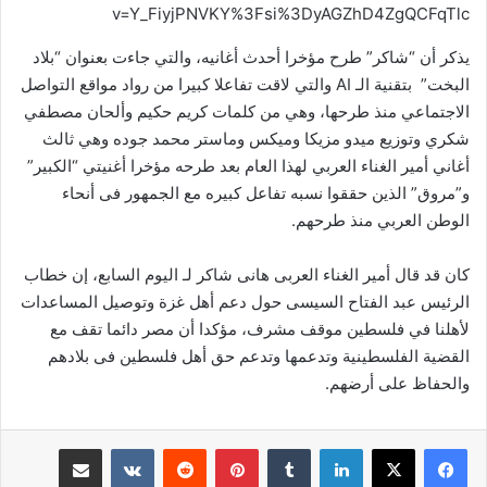
v=Y_FiyjPNVKY%3Fsi%3DyAGZhD4ZgQCFqTlc
يذكر أن “شاكر” طرح مؤخرا أحدث أغانيه، والتي جاءت بعنوان “بلاد
البخت” بتقنية الـ AI والتي لاقت تفاعلا كبيرا من رواد مواقع التواصل
الاجتماعي منذ طرحها، وهي من كلمات كريم حكيم وألحان مصطفي
شكري وتوزيع ميدو مزيكا وميكس وماستر محمد جوده وهي ثالث
أغاني أمير الغناء العربي لهذا العام بعد طرحه مؤخرا أغنيتي “الكبير”
و”مروق” الذين حققوا نسبه تفاعل كبيره مع الجمهور فى أنحاء
الوطن العربي منذ طرحهم.
كان قد قال أمير الغناء العربى هانى شاكر لـ اليوم السابع، إن خطاب
الرئيس عبد الفتاح السيسى حول دعم أهل غزة وتوصيل المساعدات
لأهلنا في فلسطين موقف مشرف، مؤكدا أن مصر دائما تقف مع
القضية الفلسطينية وتدعمها وتدعم حق أهل فلسطين فى بلادهم
والحفاظ على أرضهم.
لينكدإن
بينتيريست
مشاركة عبر البريد