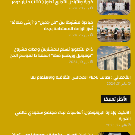
قوية والتبادل التجاري تجاوز ( 100 ) مليار دولار
مايو 20, 2024
مبادرة مشتركة بين “فن جميل” و”أزكى طعامًا”
تُعزز الزراعة المستدامة بجدة
مايو 26, 2024
ذاخر للتطوير: تسلم للمشتريين وحدات مشروع
“نوفوتيل ريزيدنسز مكة” استعدادا لموسم الحج
مايو 19, 2024
القحطاني : يطالب باحياء المجالس الثقافيه والاهتمام بها
مايو 31, 2024
الأكثر تعليقا
الاتكيت وإدارة البروتوكول: أساسيات لبناء مجتمع سعودي عالمي
الهوية
يناير 22, 2025