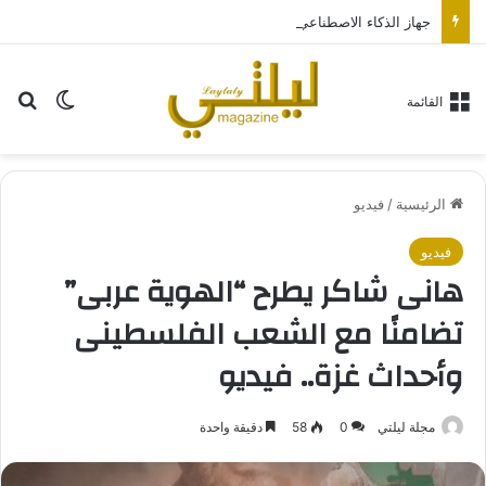
جهاز الذكاء الاصطناعي من “أوبن إيه آي” سيكون بحجم قرص الهوكي
بح
الوضع ا
القائمة
الرئيسية
/
فيديو
فيديو
هانى شاكر يطرح “الهوية عربى”
تضامنًا مع الشعب الفلسطينى
وأحداث غزة.. فيديو
مجلة ليلتي
0
58
دقيقة واحدة