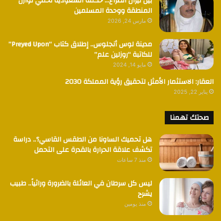
بين نيران الصراع… حكمة السعودية تحمي توازن
المنطقة ووحدة المسلمين
مارس 24, 2026
مدينة لوس أنجلوس.. إطلاق كتاب “Preyed Upon”
للكاتبة “روزلين علم”
مايو 14, 2024
العقار: الاستثمار الأمثل لتحقيق رؤية المملكة 2030
يناير 22, 2025
صحتك تهمنا
هل تحميك الساونا من الطقس القاسي؟.. دراسة
تكشف علاقة الحرارة بالقدرة على التحمل
منذ 7 ساعات
ليس كل سرطان في العائلة بالضرورة وراثياً.. طبيب
يشرح
منذ يومين