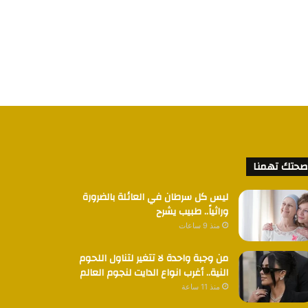
صحتك تهمنا
ليس كل سرطان في العائلة بالضرورة
وراثياً.. طبيب يشرح
منذ 9 ساعات
من وجبة واحدة لا تتغير لتناول اللحوم
النية.. أغرب انواع الدايت لنجوم العالم
منذ 11 ساعة