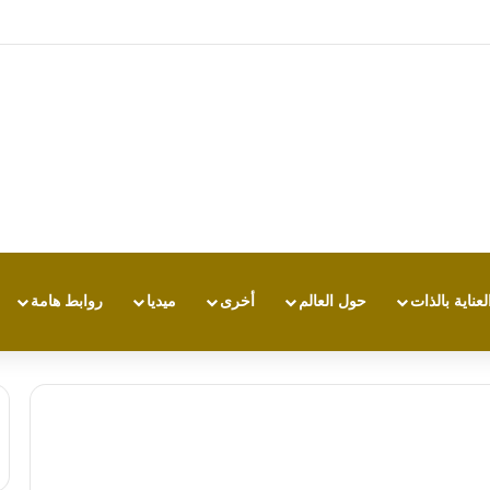
: تجربة طاقة متقدمة مع HONOR X7e Plus 5G
لعناية بالذات
حول العالم
أخرى
ميديا
روابط هامة