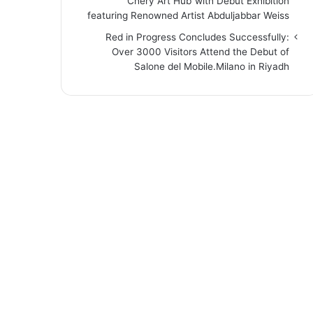
“Chery Art Hub”with Debut Exhibition
featuring Renowned Artist Abduljabbar Weiss
Red in Progress Concludes Successfully:
Over 3000 Visitors Attend the Debut of
Salone del Mobile.Milano in Riyadh