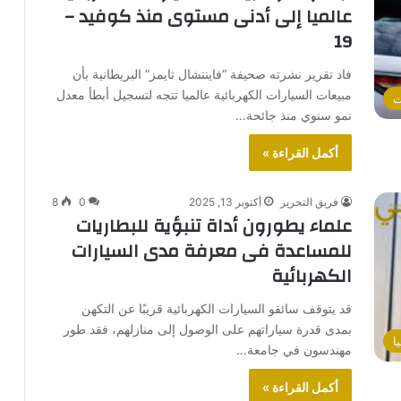
عالميا إلى أدنى مستوى منذ كوفيد –
19
فاد تقرير نشرته صحيفة “فايننشال تايمز” البريطانية بأن
مبيعات السيارات الكهربائية عالميا تتجه لتسجيل أبطأ معدل
ت
نمو سنوي منذ جائحة…
أكمل القراءة »
فريق التحرير
أكتوبر 13, 2025
0
8
علماء يطورون أداة تنبؤية للبطاريات
للمساعدة فى معرفة مدى السيارات
الكهربائية
قد يتوقف سائقو السيارات الكهربائية قريبًا عن التكهن
بمدى قدرة سياراتهم على الوصول إلى منازلهم، فقد طور
ا
مهندسون في جامعة…
أكمل القراءة »