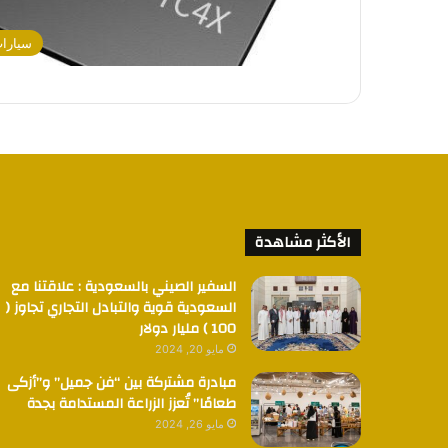
سيارا
الأكثر مشاهدة
السفير الصيني بالسعودية : علاقتنا مع
السعودية قوية والتبادل التجاري تجاوز (
100 ) مليار دولار
مايو 20, 2024
مبادرة مشتركة بين “فن جميل” و”أزكى
طعامًا” تُعزز الزراعة المستدامة بجدة
مايو 26, 2024