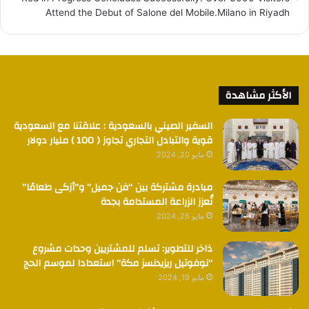
Attend the Debut of Salone del Mobile.Milano in Riyadh
الأكثر مشاهدة
السفير الصيني بالسعودية : علاقتنا مع السعودية
قوية والتبادل التجاري تجاوز ( 100 ) مليار دولار
مايو 20, 2024
مبادرة مشتركة بين “فن جميل” و”أزكى طعامًا”
تُعزز الزراعة المستدامة بجدة
مايو 26, 2024
ذاخر للتطوير: تسلم للمشتريين وحدات مشروع
“نوفوتيل ريزيدنسز مكة” استعدادا لموسم الحج
مايو 19, 2024