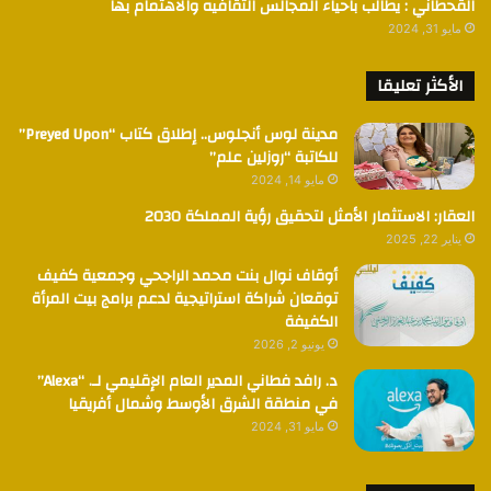
القحطاني : يطالب باحياء المجالس الثقافيه والاهتمام بها
مايو 31, 2024
الأكثر تعليقا
مدينة لوس أنجلوس.. إطلاق كتاب “Preyed Upon”
للكاتبة “روزلين علم”
مايو 14, 2024
العقار: الاستثمار الأمثل لتحقيق رؤية المملكة 2030
يناير 22, 2025
أوقاف نوال بنت محمد الراجحي وجمعية كفيف
توقعان شراكة استراتيجية لدعم برامج بيت المرأة
الكفيفة
يونيو 2, 2026
د. رافد فطاني المدير العام الإقليمي لـ. “Alexa”
في منطقة الشرق الأوسط وشمال أفريقيا
مايو 31, 2024