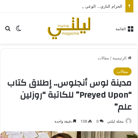
الحزام الناري… الوعي والوقاية مفتاح الحد من مرض قد تستمر مضاعفاته لسنوات… بالتزامن مع اليوم العالمي لصحة الجلد
بح
الوضع ا
القائمة
الرئيسية
/
مقالات
مقالات
مدينة لوس أنجلوس.. إطلاق كتاب
“Preyed Upon” للكاتبة “روزلين
علم”
مجلة ليلتي
0
136
دقيقة واحدة