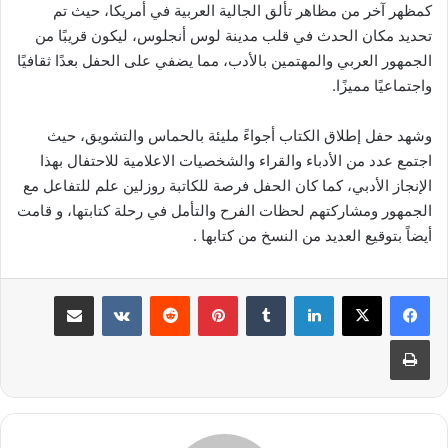
كمظهر آخر من مظاهر تألق الجالية العربية في أمريكا، حيث تم
تحديد مكان الحدث في قلب مدينة لوس أنجلوس، ليكون قريبًا من
الجمهور العربي والمهتمين بالأدب، مما يضفي على الحفل بعدًا ثقافيًا
واجتماعيًا مميزًا.
وشهد حفل إطلاق الكتاب أجواءً مليئة بالحماس والتشويق، حيث
اجتمع عدد من الأدباء والقراء والشخصيات الاعلامية للاحتفال بهذا
الإنجاز الأدبي، كما كان الحفل فرصة للكاتبة روزلين علم للتفاعل مع
الجمهور ومشاركتهم لحظات الفرح والتأمل في رحلة كتابتها، و قامت
أيضاً بتوقيع العديد من النسخ من كتابها .
لينكدإن
‏Tumblr
بينتيريست
‏Reddit
‏VKontakte
مشاركة عبر البريد
طباعة