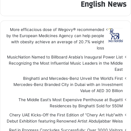
English News
More efficacious dose of Wegovy®️ recommended
by the European Medicines Agency can help people
with obesity achieve an average of 20.7% weight
loss
MusicNation Named to Billboard Arabia’s Inaugural Power List
Recognizing the Most Influential Music Leaders in the Middle
East
Binghatti and Mercedes-Benz Unveil the World’s First
Mercedes-Benz Branded City in Dubai with an Investment
Value of AED 30 Billion
The Middle East’s Most Expensive Penthouse at Bugatti
Residences by Binghatti Sold for 550M
Chery UAE Kicks-Off the First Edition of “Chery Art Hub”with
Debut Exhibition featuring Renowned Artist Abduljabbar Weiss
Red in Progress Concludes Successfully: Over 3000 Visitors