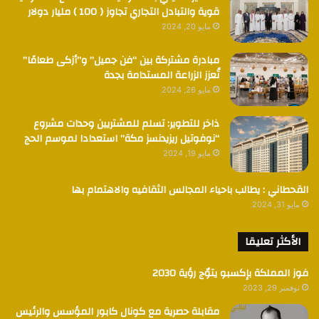
قوية والتبادل التجاري تجاوز ( 100 ) مليار دولار
مايو 20, 2024
مبادرة مشتركة بين “فن جميل” و”أزكى طعامًا”
تُعزز الزراعة المستدامة بجدة
مايو 26, 2024
ذاخر للتطوير: تسلم للمشتريين وحدات مشروع
“نوفوتيل ريزيدنسز مكة” استعدادا لموسم الحج
مايو 19, 2024
القحطاني : يطالب باحياء المجالس الثقافيه والاهتمام بها
مايو 31, 2024
الأكثر تعليقا
فوز المملكة بإكسبو يتوٌج رؤية 2030
نوفمبر 29, 2023
مقابلة حصرية مع كونال كابور المؤسس والرئيس