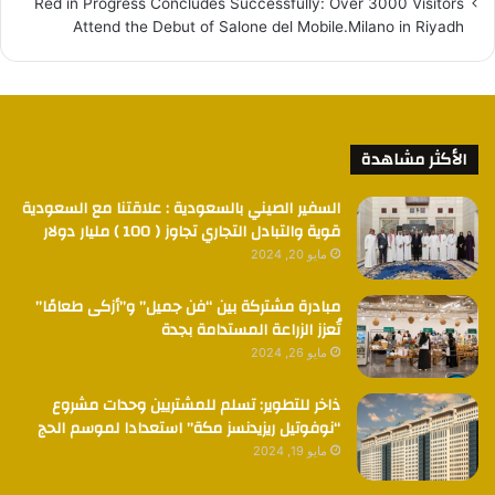
Red in Progress Concludes Successfully: Over 3000 Visitors
Attend the Debut of Salone del Mobile.Milano in Riyadh
الأكثر مشاهدة
السفير الصيني بالسعودية : علاقتنا مع السعودية
قوية والتبادل التجاري تجاوز ( 100 ) مليار دولار
مايو 20, 2024
مبادرة مشتركة بين “فن جميل” و”أزكى طعامًا”
تُعزز الزراعة المستدامة بجدة
مايو 26, 2024
ذاخر للتطوير: تسلم للمشتريين وحدات مشروع
“نوفوتيل ريزيدنسز مكة” استعدادا لموسم الحج
مايو 19, 2024