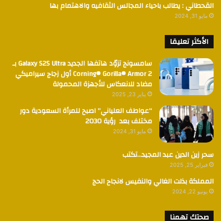
القحطاني : يطالب باحياء المجالس الثقافيه والاهتمام بها
مايو 31, 2024
الأكثر تعليقا
سامسونج تزوّد هاتفها الجديد Galaxy S25 Ultra بـ
Corning® Gorilla® Armor 2 أول زجاج سيراميكي
مضاد للانعكاس للأجهزة المحمولة
يناير 23, 2025
“عواطف العلياني” اصبح للمرأة السعودية دور
مختلف بعد رؤية 2030
مايو 31, 2024
سحر زين الدين عبد المجيد…تكتب
فبراير 25, 2025
المملكة بذلت الغالي والنفيس لانجاح الحج
يونيو 22, 2024
صحتك تهمنا