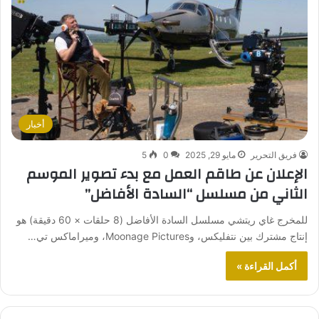
أخبار
فريق التحرير
مايو 29, 2025
0
5
الإعلان عن طاقم العمل مع بدء تصوير الموسم
الثاني من مسلسل “السادة الأفاضل”
للمخرج غاي ريتشي مسلسل السادة الأفاضل (8 حلقات × 60 دقيقة) هو
إنتاج مشترك بين نتفليكس، وMoonage Pictures، وميراماكس تي…
أكمل القراءة »