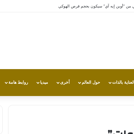
عي من “أوبن إيه آي” سيكون بحجم قرص الهوكي
لعناية بالذات
حول العالم
أخرى
ميديا
روابط هامة