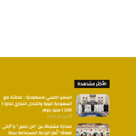
الأكثر مشاهدة
السفير الصيني بالسعودية : علاقتنا مع
السعودية قوية والتبادل التجاري تجاوز (
100 ) مليار دولار
مايو 20, 2024
مبادرة مشتركة بين “فن جميل” و”أزكى
طعامًا” تُعزز الزراعة المستدامة بجدة