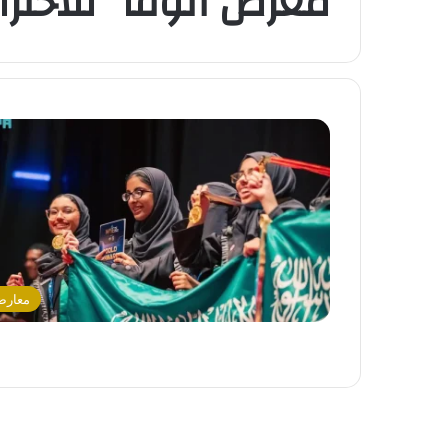
معرض أنوفا “للاخترا
معار