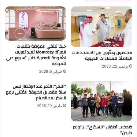
حيث تلتقي الموضة بتقنيات
المرأة: Momcozy تعيد تعريف
مختصون يحذّرون من الاستخدامات
الأمومة العصرية خلال أسبوع دبي
الخاطئة للمضادات الحيوية
للموضة
نوفمبر 22, 2023
فبراير 5, 2026
“النمر”: التمر عند الإفطار ليس
سنة فقط بل الطريقة المُثلى لرفع
السكر بعد الصيام
مارس 19, 2025
ضحكات أطفال “السكري”.. بـ”وندر
جاردن”