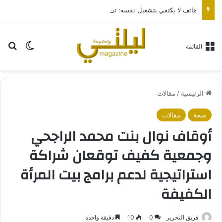
هاتف لا يكتفي بتشغيل نفسه: تجربة طاقة متقدمة مع HONOR X7e Plus 5G
بح
الوضع ا
القائمة
الرئيسية
/
مقالات
صحة
مقالات
أوقاف نوال بنت محمد الراجحي
وجمعية كفيف توقعان شراكة
استراتيجية لدعم برامج بيت المرأة
الكفيفة
فريق التحرير
0
10
دقيقة واحدة