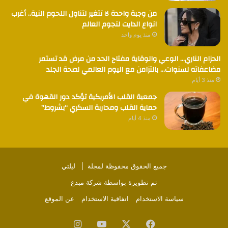
من وجبة واحدة لا تتغير لتناول اللحوم النية.. أغرب
انواع الدايت لنجوم العالم
منذ يوم واحد
الحزام الناري… الوعي والوقاية مفتاح الحد من مرض قد تستمر
مضاعفاته لسنوات… بالتزامن مع اليوم العالمي لصحة الجلد
منذ 3 أيام
جمعية القلب الأمريكية تؤكد دور القهوة في
حماية القلب ومحاربة السكري “بشروط”
منذ 4 أيام
جميع الحقوق محفوظة لمجلة |
ليلتي
تم تطويرة بواسطة
شركة مبدع
سياسة الاستخدام
اتفاقية الاستخدام
عن الموقع
فيسبوك
‫X
‫YouTube
انستقرام