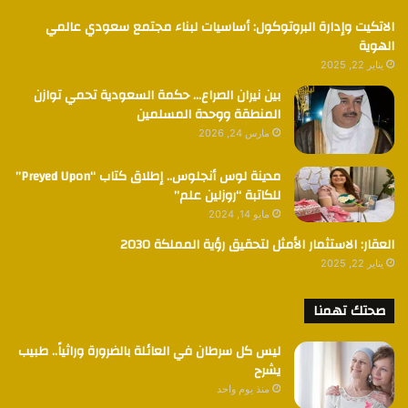
الاتكيت وإدارة البروتوكول: أساسيات لبناء مجتمع سعودي عالمي
الهوية
يناير 22, 2025
بين نيران الصراع… حكمة السعودية تحمي توازن
المنطقة ووحدة المسلمين
مارس 24, 2026
مدينة لوس أنجلوس.. إطلاق كتاب “Preyed Upon”
للكاتبة “روزلين علم”
مايو 14, 2024
العقار: الاستثمار الأمثل لتحقيق رؤية المملكة 2030
يناير 22, 2025
صحتك تهمنا
ليس كل سرطان في العائلة بالضرورة وراثياً.. طبيب
يشرح
منذ يوم واحد