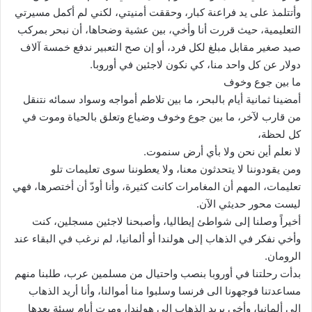
وأتتلمذ على يد فراعنة كبار، وحققت أمنيتي، لكني لم أكمل مسيرتي
التعليمية، حيث قررت أنا وأخي، بين عشية وضحاها، أن نبحر بمركب
صيد صغير مقابل مبلغ لكل فرد، أو إن صح التعبير ندفع خمسة آلاف
دولار عن كل واحد منا، كي نكون لاجئين في أوروبا.
ما بين جوع وخوف
أمضينا ثمانية أيام بالبحر، ما بين تلاطم أمواجه وسواد سمائه نتنقل
من قارب لآخر، ما بين جوع وخوف وضياع وتعلق بالحياة وموت في
كل لحظة،
لا نعلم أين نحن ولا بأي أرض سنموت.
ومن يقودوننا لا يتحدثون معنا، ولا يعطوننا سوى تعليمات تلو
تعليمات، المهم أن المغامرات كانت كثيرة، وأنا أودّ أن أختصرها، فهي
ليست محور حديثي الآن.
أخيراً وصلنا إلى شواطئ إيطاليا، وأصبحنا لاجئين مسجلين، كنت
وأخي نفكر في الذهاب إلى هولندا أو ألمانيا، لم نرغب في البقاء عند
الرومان.
بدأت رحلتنا في أوروبا بنصب واحتيال من مسلمين عرب، طلبنا منهم
مساعدتنا فوجهونا الى فرنسا وسلبوا منا أموالنا، وأنا أريد الذهاب
الى ألمانيا، وأخي يريد الذهاب إلى هولندا، ومرت أيام سيئة بعدها