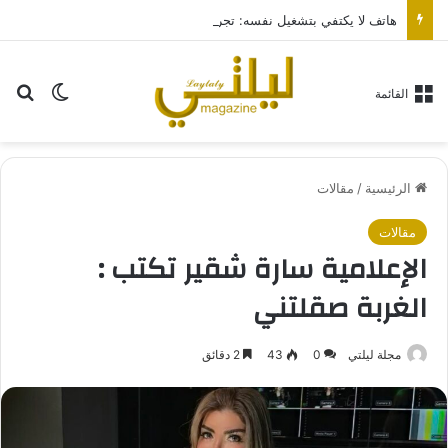
هاتف لا يكتفي بتشغيل نفسه: تجربة طاقة متقدمة مع HONOR X7e Plus 5G
بح
الوضع ا
القائمة
الرئيسية
/
مقالات
مقالات
الإعلامية سارة شقير تكتب :
الغربة صقلتني
مجلة ليلتي
0
43
2 دقائق