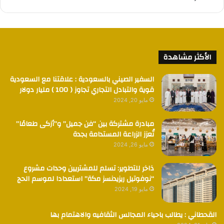
الأكثر مشاهدة
السفير الصيني بالسعودية : علاقتنا مع السعودية
قوية والتبادل التجاري تجاوز ( 100 ) مليار دولار
مايو 20, 2024
مبادرة مشتركة بين “فن جميل” و”أزكى طعامًا”
تُعزز الزراعة المستدامة بجدة
مايو 26, 2024
ذاخر للتطوير: تسلم للمشتريين وحدات مشروع
“نوفوتيل ريزيدنسز مكة” استعدادا لموسم الحج
مايو 19, 2024
القحطاني : يطالب باحياء المجالس الثقافيه والاهتمام بها