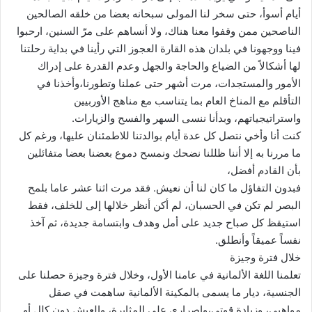
أيام أسوأ، حتى سخر لنا المولى سبحانه بعضا من خلقه الصالحين
الناصحين ممن وقفوا معنا هناك، ولا أنساهم على مرّ السنين، ارحبوا
فينا ووجهونا في بلدان هذه القارة العجوز التي رأينا في بداية رحلتنا
لها أشكالاً من الضياع والحاجة والجهل وعدم القدرة على إدراك
الأمور والمستجدات، مرت أشهر حتى عملنا وتطورنا،وأخذنا في
التأقلم مع المناخ العام بما يتناسب مع مناهج الأوربيين
واستراتيجياتهم، وبدأنا ننسى السهر والفسح والزيارات.
كنت أنا وأخي نتصل كل عدة أيام بوالدتنا للاطمئنان عليها، ورغم كل
ما مررنا به إلا أننا ظللنا نضحك ونمسح دموع بعضنا بعضا متفائلين
بأن القادم أفضل،
فبدون التفاؤل ما كان لنا أن نعيش. فقد مرت اثنا عشر عاما بلمح
البصر لم تكن في الحسبان، لم أكن أنظر خلالها إلى للخلف، فقط
استيقظ كل صباح جديد على أمل وهدف وابتسامة جديدة، ثم آخذ
نفساً عميقاً وأنطلق.
خلال فترة وجيزة
تعلمنا اللغة الألمانية في عامنا الأول، وخلال فترة وجيزة حصلنا على
الجنسية، ديار ما يسمى بالمكينة الألمانية ساهمت في صقل
مواهبي، وزيادة قوتي،وإصراري على المثابرة، والعيش دون كلل أو