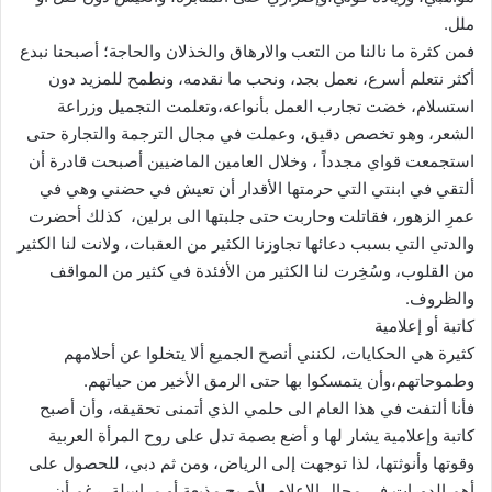
ملل.
فمن كثرة ما نالنا من التعب والارهاق والخذلان والحاجة؛ أصبحنا نبدع
أكثر نتعلم أسرع، نعمل بجد، ونحب ما نقدمه، ونطمح للمزيد دون
استسلام، خضت تجارب العمل بأنواعه،وتعلمت التجميل وزراعة
الشعر، وهو تخصص دقيق، وعملت في مجال الترجمة والتجارة حتى
استجمعت قواي مجدداً ، وخلال العامين الماضيين أصبحت قادرة أن
ألتقي في ابنتي التي حرمتها الأقدار أن تعيش في حضني وهي في
عمرِ الزهور، فقاتلت وحاربت حتى جلبتها الى برلين، كذلك أحضرت
والدتي التي بسبب دعائها تجاوزنا الكثير من العقبات، ولانت لنا الكثير
من القلوب، وسُخِرت لنا الكثير من الأفئدة في كثير من المواقف
والظروف.
كاتبة أو إعلامية
كثيرة هي الحكايات، لكنني أنصح الجميع ألا يتخلوا عن أحلامهم
وطموحاتهم،وأن يتمسكوا بها حتى الرمق الأخير من حياتهم.
فأنا ألتفت في هذا العام الى حلمي الذي أتمنى تحقيقه، وأن أصبح
كاتبة وإعلامية يشار لها و أضع بصمة تدل على روح المرأة العربية
وقوتها وأنوثتها، لذا توجهت إلى الرياض، ومن ثم دبي، للحصول على
أهم الدورات في مجال الإعلام، لأصبح مذيعة أو مراسلة، رغم أن