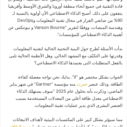
قادة التقنية في جميع أنحاء منطقة أوروبا والشرق الأوسط وأفريقيا
يتفقون على ذلك. أصبح الذكاء الاصطناعي الآن أولوية بالنسبة لـ
90% من صانعي القرار في مجال تقنية المعلومات وDevOps
وهندسة المنصات، ووفقًا لتقرير “Vanson Bourne و نيوتنكس عن
أهمية الذكاء الاصطناعي للمؤسسات”.
بدأت الأسئلة تُطرح حول البنية التحتية الحالية لتقنية المعلومات
وقدرتها على التكيّف مع المشهد الحالي. وهل الأنظمة الحالية تلبى
بالفعل المتطلبات التى يعتمدها الذكاء الاصطناعي؟
الجواب بشكل مختصر هو “لا”. بدايةً، نحن نواجه معضلة كفاءة
الطاقة. وذلك عنصر
حذرت
منه مؤسسة “Gartner” في شهر يناير
الماضي، وذكرت بأنه بحلول عام 2025 “سوف يستهلك الذكاء
الاصطناعي معدل طاقة أعلي من المعدلات المستخدمة بسبب
العنصر البشرى الذي يدير عمليات تقنية المعلومات.
مما سيؤثر بشكل كبير على المكتسبات البيئية لأهداف الانبعاثات
الصفرية للكربون”. كما أشارت دراسة حديثة بعنوان “
بصمة الطاقة