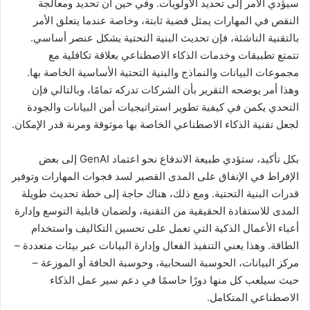
سيؤدي الأمر إلى تحديد الأولويات. وفي حين أن تحديد ومعالجة
النقص في المهارات يمثل قضية ثابتة، وخاصة عندما يتعلق الأمر
بالتقنية الناشئة، فإن تحديث البنية التحتية يشكل عنصر أساسي.
تتمتع تطبيقات وخدمات الذكاء الاصطناعي بعلاقة تكافلية مع
مجموعات البيانات والنماذج والبنية التحتية الأساسية الخاصة بها.
وهذا أمر يوضحه التقرير بأن الشركات تدركه تمامًا، وبالتالي فإن
التحدي يكمن في كيفية تطوير استراتيجيات أمن البيانات والجودة
لجعل تقنية الذكاء الاصطناعي الخاصة بها موثوقة ومرنة قدر الإمكان.
بكل تأكيد، ستؤدي طبيعة الاندفاع نحو اعتماد GenAI إلى بعض
الإفراط في الإنفاق على المدى القصير لسد فجوات المهارات وتوفير
قدرات البنية التحتية. ومع ذلك، هناك حاجة إلى خطة تحديث طويلة
المدى للاستفادة الحقيقية من التقنية، ولضمان قابلية التوسع وإدارة
أعباء الأعمال الذكية التي تعمل على تحسين التكاليف واستخدام
الطاقة. وهذا يعني التنفيذ الفعال وإدارة البيانات عبر بيئات متعددة –
مركز البيانات، الحوسبة السحابية، وحوسبة الحافة أو الموزعة –
حيث سيلعب كل منها دورًا حاسمًا في دعم سير عمل الذكاء
الاصطناعي المتكامل.