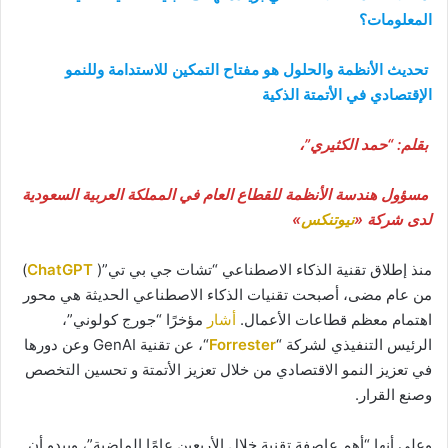
المعلومات؟
تحديث الأنظمة والحلول هو مفتاح التمكين للاستدامة وللنمو
الإقتصادي في الأتمتة الذكية
بقلم: “حمد الكثيري”،
مسؤول هندسة الأنظمة للقطاع العام في المملكة العربية السعودية
لدى شركة «
نيوتنكس
»
منذ إطلاق تقنية الذكاء الاصطناعي “تشات جي بي تي”(
ChatGPT
)
من عام مضى، أصبحت تقنيات الذكاء الاصطناعي الحديثة هي محور
اهتمام معظم قطاعات الأعمال.
أشار
مؤخرًا “جورج كولوني”،
الرئيس التنفيذي لشركة “
Forrester
“، عن تقنية GenAI وعن دورها
في تعزيز النمو الاقتصادي من خلال تعزيز الأتمتة و تحسين التخصص
وصنع القرار.
وعلى أنها “أهم عاصفة تقنية خلال الأربعين عامًا الماضية”، ويبدو أن