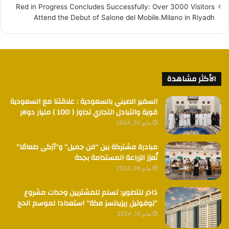
Red in Progress Concludes Successfully: Over 3000 Visitors
Attend the Debut of Salone del Mobile.Milano in Riyadh
الأكثر مشاهدة
السفير الصيني بالسعودية : علاقتنا مع السعودية
قوية والتبادل التجاري تجاوز ( 100 ) مليار دولار
مايو 20, 2024
مبادرة مشتركة بين “فن جميل” و”أزكى طعامًا”
تُعزز الزراعة المستدامة بجدة
مايو 26, 2024
ذاخر للتطوير: تسلم للمشتريين وحدات مشروع
“نوفوتيل ريزيدنسز مكة” استعدادا لموسم الحج
مايو 19, 2024