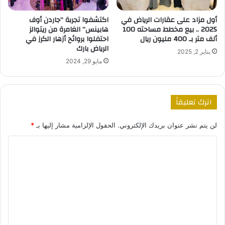
أول مزاد على عقارات الرياض في
اكتشفوا تجربة “جاردن أوف
2025 .. بيع مخطط مساحته 100
هابينس” الغامرة من ريتوالز
ألف متر بـ 400 مليون ريال
احتفلوا بروائح أزهار الكرز في
الرياض بارك
يناير 2, 2025
مايو 29, 2024
اترك تعليقاً
لن يتم نشر عنوان بريدك الإلكتروني.
الحقول الإلزامية مشار إليها بـ
*
ا
ل
ت
ع
ل
ي