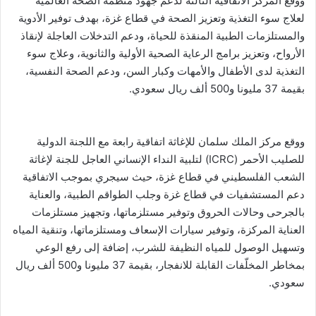
ووقع المركز الاتفاقية الثالثة لدعم جهود منظمة الصحة العالمية
لعلاج سوء التغذية وتعزيز الصحة في قطاع غزة، بهدف توفير الأدوية
والمستلزمات الطبية المنقذة للحياة، ودعم التدخلات العاجلة لإنقاذ
الأرواح، وتعزيز برامج الرعاية الصحية الأولية والثانوية، وعلاج سوء
التغذية لدى الأطفال والأمهات وكبار السن، ودعم الصحة النفسية،
بقيمة 37 مليونا و500 ألف ريال سعودي.
ووقع مركز الملك سلمان للإغاثة اتفاقية رابعة مع اللجنة الدولية
للصليب الأحمر (ICRC) لتلبية النداء الإنساني العاجل للجنة لإغاثة
الشعب الفلسطيني في قطاع غزة، حيث سيجري بموجب الاتفاقية
دعم المستشفيات في قطاع غزة وجلب الطواقم الطبية، والعناية
بالجرحى وحالات الحروق وتوفير مستلزماتها، وتجهيز مستلزمات
العناية المركزة، وتوفير سيارات الإسعاف ومستلزماتها، وتنقية المياه
وتسهيل الوصول للمياه النظيفة للشرب، إضافة إلى رفع الوعي
بمخاطر المخلّفات القابلة للانفجار، بقيمة 37 مليونا و500 ألف ريال
سعودي.