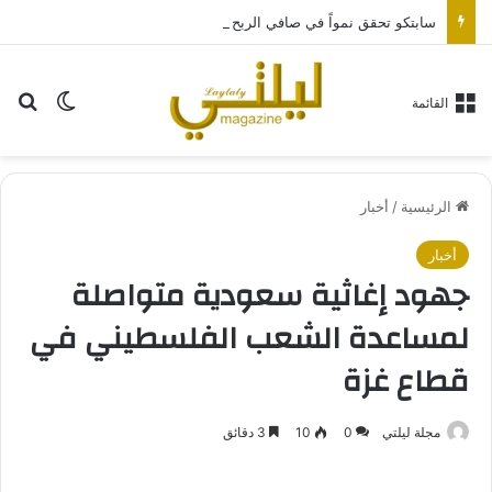
سابتكو تحقق نمواً في صافي الربح بنسبة 341% مقارنة بالنصف المماثل من عام 2025م
بح
الوضع ا
القائمة
الرئيسية
/
أخبار
أخبار
جهود إغاثية سعودية متواصلة
لمساعدة الشعب الفلسطيني في
قطاع غزة
مجلة ليلتي
0
10
3 دقائق