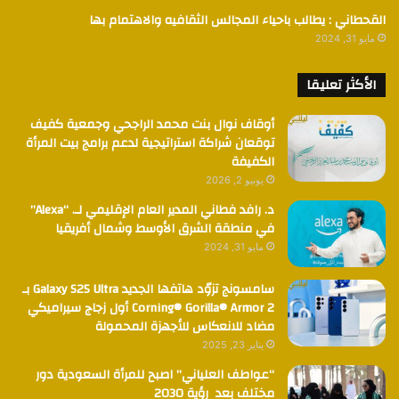
القحطاني : يطالب باحياء المجالس الثقافيه والاهتمام بها
مايو 31, 2024
الأكثر تعليقا
أوقاف نوال بنت محمد الراجحي وجمعية كفيف
توقعان شراكة استراتيجية لدعم برامج بيت المرأة
الكفيفة
يونيو 2, 2026
د. رافد فطاني المدير العام الإقليمي لـ. “Alexa”
في منطقة الشرق الأوسط وشمال أفريقيا
مايو 31, 2024
سامسونج تزوّد هاتفها الجديد Galaxy S25 Ultra بـ
Corning® Gorilla® Armor 2 أول زجاج سيراميكي
مضاد للانعكاس للأجهزة المحمولة
يناير 23, 2025
“عواطف العلياني” اصبح للمرأة السعودية دور
مختلف بعد رؤية 2030