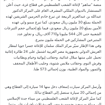
منصة “ساهم” لإغاثة الشعب الفلسطيني في قطاع غزة، حيث أعلن
المستشار بالديوان الملكي المشرف العام على المركز الدكتور
عبدالله بن عبدالعزيز الربيعة عن تبرع خادم الحرمين الشريفين لهذه
الحملة بمبلغ 30 مليون ريال سعودي، كما تبرع سمو ولي عهده
الأمين بمبلغ 20 مليون ريال سعودي، فيما بلغ إجمالي حجم التبرعات
الشعبية حتى الآن 544 مليونا و710 آلاف ريال، و تجاوز عدد
المتبرعين المشاركين في الحملة مليون متبرع.
وفي هذا الإطار سيّر مركز الملك سلمان للإغاثة جسرا جويا لمطار
العريش الدولي بجمهورية مصر العربية اشتمل على 24 طائرة إغاثية
تحمل على متنها سلال غذائية، وحقائب إيوائية وخيام وبطانيات
وفرش النوم، وحقائب ملابس شتوية، وحليب الأطفال المجفف
والتمور، والمواد الطبية، بوزن إجمالي 573 طنا.
وأرسل المركز سيارت إسعاف دخل منها 14 سيارة إلى القطاع وهي
من إجمالي 20 سيارة ستصل إلى القطاع تباعًا.
كما سيّر المركز لإغاثة الشعب الفلسطيني من ميناء جدة الإسلامي
إلى ميناء بورسعيد بجمهورية مصر العربية ثلاث باخرات على متنها