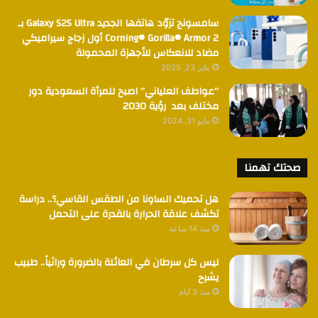
سامسونج تزوّد هاتفها الجديد Galaxy S25 Ultra بـ
Corning® Gorilla® Armor 2 أول زجاج سيراميكي
مضاد للانعكاس للأجهزة المحمولة
يناير 23, 2025
“عواطف العلياني” اصبح للمرأة السعودية دور
مختلف بعد رؤية 2030
مايو 31, 2024
صحتك تهمنا
هل تحميك الساونا من الطقس القاسي؟.. دراسة
تكشف علاقة الحرارة بالقدرة على التحمل
منذ 14 ساعة
ليس كل سرطان في العائلة بالضرورة وراثياً.. طبيب
يشرح
منذ 3 أيام