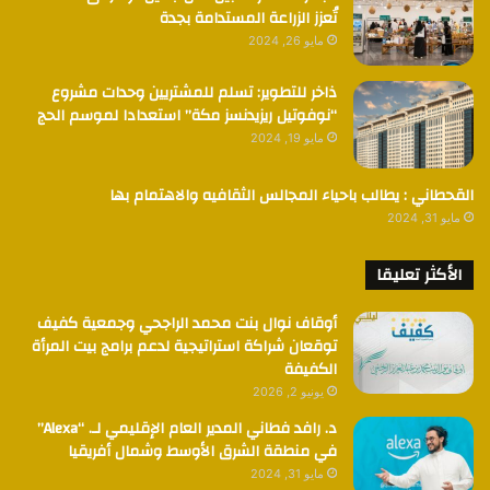
تُعزز الزراعة المستدامة بجدة
مايو 26, 2024
ذاخر للتطوير: تسلم للمشتريين وحدات مشروع
“نوفوتيل ريزيدنسز مكة” استعدادا لموسم الحج
مايو 19, 2024
القحطاني : يطالب باحياء المجالس الثقافيه والاهتمام بها
مايو 31, 2024
الأكثر تعليقا
أوقاف نوال بنت محمد الراجحي وجمعية كفيف
توقعان شراكة استراتيجية لدعم برامج بيت المرأة
الكفيفة
يونيو 2, 2026
د. رافد فطاني المدير العام الإقليمي لـ. “Alexa”
في منطقة الشرق الأوسط وشمال أفريقيا
مايو 31, 2024