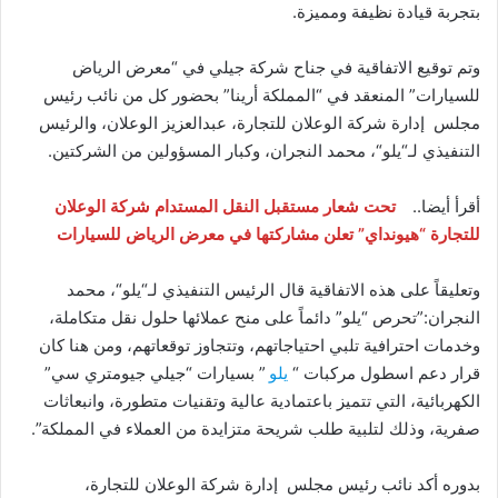
بتجربة قيادة نظيفة ومميزة.
وتم توقيع الاتفاقية في جناح شركة جيلي في “معرض الرياض
للسيارات” المنعقد في “المملكة أرينا” بحضور كل من نائب رئيس
مجلس إدارة شركة الوعلان للتجارة، عبدالعزيز الوعلان، والرئيس
التنفيذي لـ“يلو“، محمد النجران، وكبار المسؤولين من الشركتين.
أقرأ أيضا..
تحت شعار مستقبل النقل المستدام شركة الوعلان
للتجارة “هيونداي” تعلن مشاركتها في معرض الرياض للسيارات
وتعليقاً على هذه الاتفاقية قال الرئيس التنفيذي لـ“يلو“، محمد
النجران:”تحرص “يلو” دائماً على منح عملائها حلول نقل متكاملة،
وخدمات احترافية تلبي احتياجاتهم، وتتجاوز توقعاتهم، ومن هنا كان
قرار دعم اسطول مركبات “
يلو
” بسيارات “جيلي جيومتري سي”
الكهربائية، التي تتميز باعتمادية عالية وتقنيات متطورة، وانبعاثات
صفرية، وذلك لتلبية طلب شريحة متزايدة من العملاء في المملكة”.
بدوره أكد نائب رئيس مجلس إدارة شركة الوعلان للتجارة،