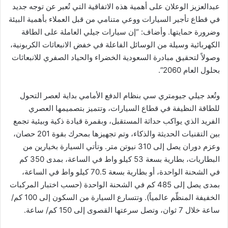
عبدالعزيز الوعلان على أهمية هذه الاتفاقية التي تُعبر عن توجه جديد
في قطاع تأجير السيارات ووعي متنامي من قبل العملاء بأهمية البيئة
وضرورة حمايتها. وأضاف: “إن سيارات جيلي العاملة على الطاقة
الكهربائية وسيلة من الوسائل الفاعلة في خفض الانبعاثات الكربونية،
وصولاً لتحقيق مبادرة السعودية الخضراء والحياد الصفري للانبعاثات
بحلول العام 2060”.
وتُعد جيلي جيومتري سي بنظام الدفع الأمامي بداية لعصر التحول
للطاقة النظيفة في قطاع السيارات، وتتميز بتصميمها العصري
الفريد الذي يواكب حداثة المستقبل، وبقمرة قيادة ذكية وبيئية تجمع
بين التقنيات الحديثة والذكاء، وتم تجهيزها بمحرك بقوة 201 حصان،
وعزم دوران يصل إلى 310 نيوتن متر. وتأتي السيارة بخيارين من
البطاريات، بطارية بسعة 53 كيلو واط في الساعة، بمدى 350 كم
في الشحنة الواحدة، أو بطارية بسعة 70.5 كيلو واط في الساعة،
بمدى يصل إلى 485 كم في الشحنة الواحدة (حسب اختبار المركبات
الخفيفة المنظّم عالمياً). وتتسارع السيارة من السكون إلى 100 كم/
ساعة خلال 7 ثوان، وتصل سرعتها القصوى إلى 150 كم/ ساعة.