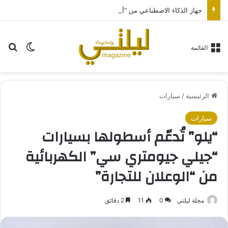
جهاز الذكاء الاصطناعي من “أوبن إيه آي” سيكون بحجم قرص الهوكي
بح
الوضع ا
القائمة
الرئيسية
/
سيارات
سيارات
“يلو” تُدعّم أسطولها بسيارات
“جيلي جيومتري سي” الكهربائية
من “الوعلان للتجارة”
مجلة ليلتي
0
11
2 دقائق