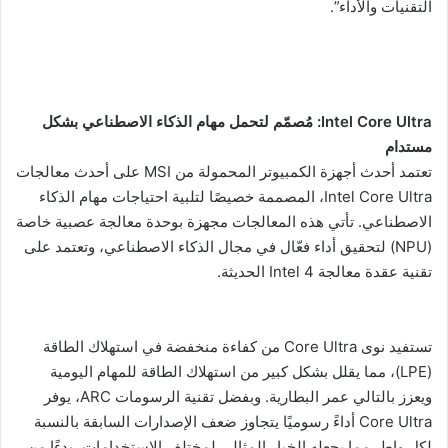
التقنيات والأداء”.
Intel Core Ultra: مُصمّم لتحمل مهام الذكاء الاصطناعي بشكل
مستدام
تعتمد أحدث أجهزة الكمبيوتر المحمولة من MSI على أحدث معالجات
Intel Core Ultra، المصممة خصيصًا لتلبية احتياجات مهام الذكاء
الاصطناعي. تأتي هذه المعالجات مجهزة بوحدة معالجة عصبية خاصة
(NPU) لتحقيق أداء فعّال في مجال الذكاء الاصطناعي، وتعتمد على
تقنية عقدة معالجة Intel 4 الحديثة.
تستفيد نوى Core Ultra من كفاءة منخفضة في استهلاك الطاقة
(LPE)، مما يقلل بشكل كبير من استهلاك الطاقة للمهام اليومية
ويعزز بالتالي عمر البطارية. وبفضل تقنية الرسومات ARC، يوفر
Core Ultra أداءً رسوميًا يتجاوز ضعف الإصدارات السابقة بالنسبة
لكل واط، مما يجعله الخيار المثالي لمختلف الاستخدامات، بدءًا من