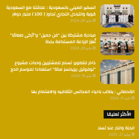
السفير الصيني بالسعودية : علاقتنا مع السعودية
قوية والتبادل التجاري تجاوز ( 100 ) مليار دولار
مايو 20, 2024
مبادرة مشتركة بين “فن جميل” و”أزكى طعامًا”
تُعزز الزراعة المستدامة بجدة
مايو 26, 2024
ذاخر للتطوير: تسلم للمشتريين وحدات مشروع
“نوفوتيل ريزيدنسز مكة” استعدادا لموسم الحج
مايو 19, 2024
القحطاني : يطالب باحياء المجالس الثقافيه والاهتمام بها
مايو 31, 2024
الأكثر تعليقا
الجنة والنار عند تسلا
يوليو 21, 2025