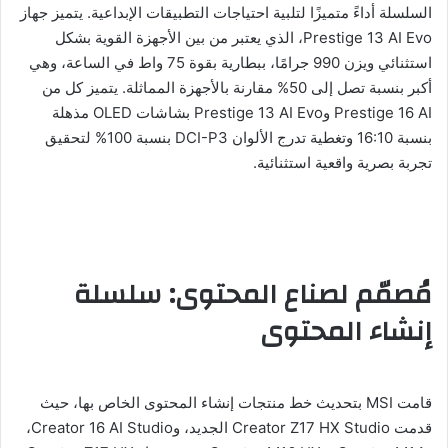
السلسلة أداءً متميزًا لتلبية احتياجات التطبيقات الإبداعية. يتميز جهاز
Prestige 13 AI Evo، الذي يعتبر من بين الأجهزة القوية بشكل
استثنائي ويزن 990 جرامًا، ببطارية بقوة 75 واط في الساعة، وهي
أكبر بنسبة تصل إلى 50% مقارنة بالأجهزة المماثلة. يتميز كل من
Prestige 16 AI وPrestige 13 AI Evo بشاشات OLED مذهلة
بنسبة 16:10 وتغطية تدرج الألوان DCI-P3 بنسبة 100% لتحقيق
تجربة بصرية واقعية استثنائية.
مُصمّم لصناع المحتوى: سلسلة
إنشاء المحتوى
قامت MSI بتحديث خط منتجات إنشاء المحتوى الخاص بها، حيث
قدمت Creator Z17 HX Studio الجديد، وCreator 16 AI Studio،