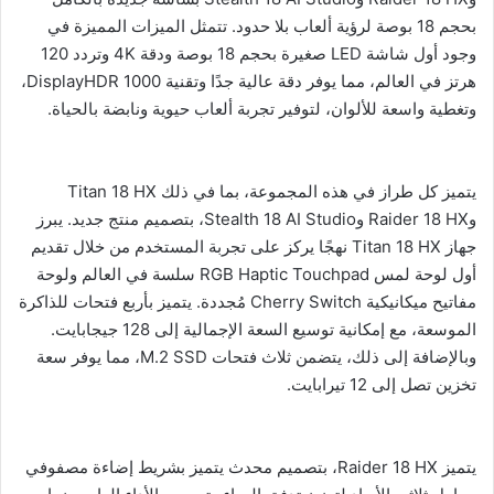
بحجم 18 بوصة لرؤية ألعاب بلا حدود. تتمثل الميزات المميزة في
وجود أول شاشة LED صغيرة بحجم 18 بوصة ودقة 4K وتردد 120
هرتز في العالم، مما يوفر دقة عالية جدًا وتقنية DisplayHDR 1000،
وتغطية واسعة للألوان، لتوفير تجربة ألعاب حيوية ونابضة بالحياة.
يتميز كل طراز في هذه المجموعة، بما في ذلك Titan 18 HX
وRaider 18 HX وStealth 18 AI Studio، بتصميم منتج جديد. يبرز
جهاز Titan 18 HX نهجًا يركز على تجربة المستخدم من خلال تقديم
أول لوحة لمس RGB Haptic Touchpad سلسة في العالم ولوحة
مفاتيح ميكانيكية Cherry Switch مُجددة. يتميز بأربع فتحات للذاكرة
الموسعة، مع إمكانية توسيع السعة الإجمالية إلى 128 جيجابايت.
وبالإضافة إلى ذلك، يتضمن ثلاث فتحات M.2 SSD، مما يوفر سعة
تخزين تصل إلى 12 تيرابايت.
يتميز Raider 18 HX، بتصميم محدث يتميز بشريط إضاءة مصفوفي