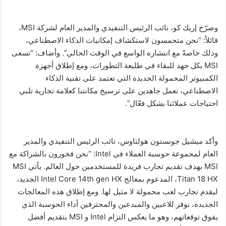
وصرّح إريك كو، نائب الرئيس التنفيذي والمدير العام لشركة MSI،
قائلاً: “نحن متحمسون لاستكشاف إمكانيات الذكاء الاصطناعي،
وذلك خاصةً مع انتشاره الواسع في الوقت الحالي”. وأضاف: “تسعى
MSI بكل جهد للبقاء في طليعة التطورات، ومع إطلاق أجهزة
الكمبيوتر المحمولة الجديدة التي تعتمد على تقنية الذكاء
الاصطناعي، نعمل جاهدين على ترسيخ مكانتنا كعلامة تجارية تلبي
احتياجات عملائنا بشكل فعّال”.
وأكد ميشيل جونستون هولثاوس، نائب الرئيس التنفيذي والمدير
العام لمجموعة حوسبة العملاء في Intel: “نحن فخورون بالشراكة مع
MSI بهدف تقديم تجارب فريدة للمستخدمين حول العالم. يأتي MSI
Titan 18 HX، المدعوم بمعالج Intel Core 14th gen HX الجديد،
ليقدم تجارب لعب محمولة لا مثيل لها. ومع إطلاق هذه المعالجات
الجديدة، نوفر للاعبين والمبدعين والمحترفين أداء الحوسبة الذي
يفوق توقعاتهم، وهو ما يعكس التزام Intel و MSI بتقديم أفضل