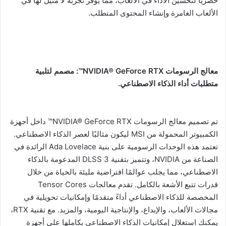
حصريًا لتحسين الأداء في الألعاب، مما يوفر تجربة لا مثيل لها في
الألعاب الغامرة وإنشاء المحتوى المتطلب.
معالج الرسومات NVIDIA® GeForce RTX™: مصمم لتلبية
متطلبات أداء الذكاء الاصطناعي.
تم تصميم معالج الرسومات NVIDIA® GeForce RTX™ داخل أجهزة
الكمبيوتر المحمولة من MSI ليكون مثاليًا لعصر الذكاء الاصطناعي.
تعتمد هذه الوحدات الرسومية على بنية Ada Lovelace الرائدة في
الصناعة من NVIDIA، وتتميز بتقنية DLSS 3 المدعومة بالذكاء
الاصطناعي، مما يجلب عوالمًا افتراضية مليئة بالحياة من خلال
قدرات تتبع الأشعة بالكامل. تقدم معالجات Tensor Cores
المخصصة للذكاء الاصطناعي أداءً متقدمًا وإمكانيات تحويلية في
مجالات الألعاب، والإبداع، والإنتاجية اليومية، والمزيد. مع تقنية RTX،
يمكنك استغلال إمكانيات الذكاء الاصطناعي بكاملها على أجهزة