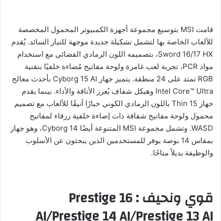
قامت MSI بتوسيع مجموعة أجهزة الكمبيوتر المحمول المخصصة
للألعاب الخاصة بها لتشمل تشكيلة جديدة موجهة للتيار السائد. يُقدم
Sword 16/17 HX، بتصميمه اللون الرمادي الفضائي مع استخدام
مواد PCR، تجربة لعب غامرة ولوحة مفاتيح مُضاءة خلفيًا بتقنية
RGB تمتد على 24 منطقة. يتميز جهاز Cyborg 15 AI بأحدث معالج
Intel Core™ Ultra وهيكل شفاف يُعزز الأناقة والأداء. بينما يقدم
جهاز Thin 15 باللون الرمادي الكوني خيارًا أنيقًا للألعاب مع تصميم
محمول ولوحة مفاتيح شفافة ذات إضاءة خلفية زرقاء لمفاتيح
WASD. وتشمل مجموعة MSI المتنوعة أيضًا Cyborg 14، وهو جهاز
بمقاس 14 بوصة يوفر للمستخدمين الذين يبحثون عن الأسلوب
والوظيفة بديلاً متاحًا.
قوي ونحيف : Prestige 16
AI/Prestige 14 AI/Prestige 13 AI