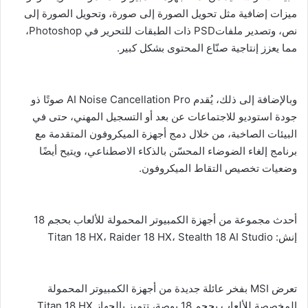
ميزات إضافية مثل تحويل الصورة إلى صورة، وتحويل الصورة إلى
نص، وتصدير ملفاتPSD ذات الطبقات للتحرير في Photoshop،
مما يعزز إنتاجية صنّاع المحتوى بشكل كبير.
وبالإضافة إلى ذلك، يُقدم AI Noise Cancellation Pro صوتًا ذو
جودة استوديو للاجتماعات عن بعد أو التسجيل المهني، حتى في
البيئات الصاخبة، من خلال دمج أجهزة الميكروفون المتقدمة مع
برنامج إلغاء الضوضاء المحسّن بالذكاء الاصطناعي، ويتيح أيضًا
وضعيات تخصيص التقاط الميكروفون.
أحدث مجموعة من أجهزة الكمبيوتر المحمولة للألعاب بحجم 18
إنش: Titan 18 HX، Raider 18 HX، Stealth 18 AI Studio
تعرض MSI بفخر عائلة جديدة من أجهزة الكمبيوتر المحمولة
المخصصة للألعاب بحجم 18 بوصة، تتميز بالجهاز Titan 18 HX