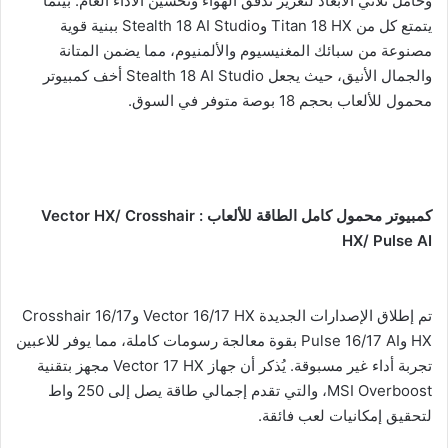
وحامل ثلاثي الأبعاد لتعزيز تدفق الهواء وتحسين الأداء العام. بينما
يتمتع كل من Titan 18 HX وStealth 18 AI Studio ببنية قوية
مصنوعة من سبائك المغنيسيوم والألمنيوم، مما يضمن المتانة
والجمال الأنيق، حيث يجعل Stealth 18 AI Studio أخف كمبيوتر
محمول للألعاب بحجم 18 بوصة متوفر في السوق.
كمبيوتر محمول كامل الطاقة للألعاب : Vector HX/ Crosshair
HX/ Pulse AI
تم إطلاق الإصدارات الجديدة Vector 16/17 HX وCrosshair 16/17
HX وPulse 16/17 AI بقوة معالجة رسومات كاملة، مما يوفر للاعبين
تجربة أداء غير مسبوقة. يُذكر أن جهاز Vector 17 HX مجهز بتقنية
MSI Overboost، والتي تقدم إجمالي طاقة يصل إلى 250 واط
لتحقيق إمكانيات لعب فائقة.