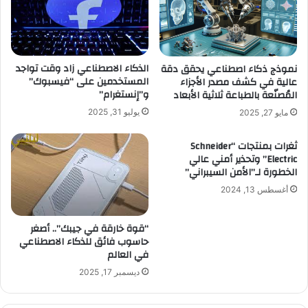
الذكاء الاصطناعي زاد وقت تواجد
نموذج ذكاء اصطناعي يحقق دقة
المستخدمين على “فيسبوك”
عالية في كشف مصدر الأجزاء
و”إنستغرام”
المُصنّعة بالطباعة ثلاثية الأبعاد
يوليو 31, 2025
مايو 27, 2025
ثغرات بمنتجات “Schneider
Electric” وتحذير أمني عالي
الخطورة لـ”الأمن السيبراني”
أغسطس 13, 2024
“قوة خارقة في جيبك”.. أصغر
حاسوب فائق للذكاء الاصطناعي
في العالم
ديسمبر 17, 2025