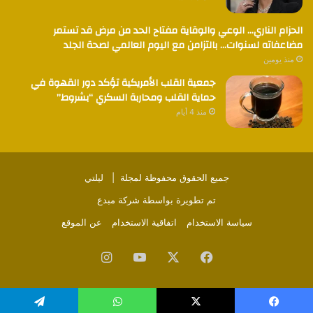
الحزام الناري… الوعي والوقاية مفتاح الحد من مرض قد تستمر
مضاعفاته لسنوات… بالتزامن مع اليوم العالمي لصحة الجلد
منذ يومين
جمعية القلب الأمريكية تؤكد دور القهوة في
حماية القلب ومحاربة السكري “بشروط”
منذ 4 أيام
جميع الحقوق محفوظة لمجلة |
ليلتي
تم تطويرة بواسطة
شركة مبدع
سياسة الاستخدام
اتفاقية الاستخدام
عن الموقع
فيسبوك
‫X
‫YouTube
انستقرام