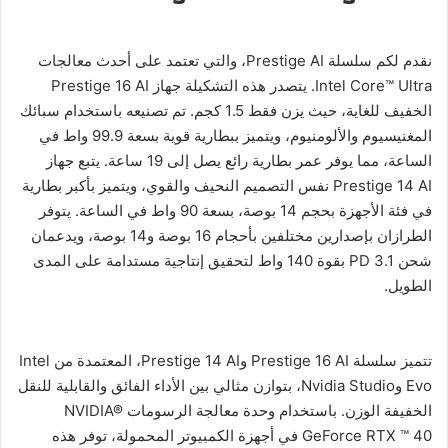
نقدم لكم سلسلة Prestige AI، والتي تعتمد على أحدث معالجات
Intel Core™ Ultra. يتصدر هذه التشكيلة جهاز Prestige 16 AI
الخفيف للغاية، حيث يزن فقط 1.5 كجم. تم تصنيعه باستخدام سبائك
المغنيسيوم والألومنيوم، ويتميز ببطارية قوية بسعة 99.9 واط في
الساعة، مما يوفر عمر بطارية رائع يصل إلى 19 ساعة. يتبع جهاز
Prestige 14 AI نفس التصميم النحيف والقوي، ويتميز بأكبر بطارية
في فئة الأجهزة بحجم 14 بوصة، بسعة 90 واط في الساعة. يتوفر
الطرازان بإصدارين مختلفين بأحجام 16 بوصة و14 بوصة، ويدعمان
شحن PD 3.1 بقوة 140 واط لتحقيق إنتاجية مستدامة على المدى
الطويل.
تتميز سلسلة Prestige 16 AI وPrestige 14 AI، المعتمدة من Intel
Evo وNvidia Studio، بتوازن مثالي بين الأداء الفائق والقابلية للنقل
الخفيفة الوزن. باستخدام وحدة معالجة الرسومات NVIDIA®
GeForce RTX ™ 40 في أجهزة الكمبيوتر المحمولة، توفر هذه