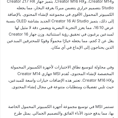
وCreator M14، وCreator M16 HX. يتميز جهاز Creator Z17 HX
Studio بتصميم حراري يتضمن مبردًا بغرفة البخار، مما يجعله
الكمبيوتر المحمول الأقوى في مجموعته لإنشاء المحتوى. بالإضافة
إلى ذلك، يتميز Creator 16 AI Studio الجديد بشاشة OLED بنسبة
عرض 16:10، مما يعزز التجربة البصرية ويضمن دقة لا مثيل لها
لمبدعين يرغبون في تحقيق رؤية استثنائية. وزن جهاز Creator 16
يقل عن 2 كجم، مما يجعله خيارًا محمولًا وقويًا للمحترفين المبدعين
الذين يحتاجون إلى الإبداع في أي مكان.
وفي محاولة لتوسيع نطاق الاختيارات لأجهزة الكمبيوتر المحمولة
المخصصة لإنشاء المحتوى، تُقدم MSI جهازي Creator M14
وCreator M16 HX. تعتبر هذه الإضافات خيارات واسعة للمبدعين،
حيث تلبي تفضيلات ومتطلبات متنوعة في مجال إنشاء المحتوى.
تستمر MSI في توسيع مجموعة أجهزة الكمبيوتر المحمول الخاصة
بها، مما يدفع حدود الأداء الفائق والتصميم الجمالي. يمثل طرح