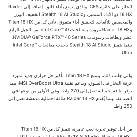
الحائز على جائزة CES، والذي يتمتع بأداء فائق، إضافة إلى Raider
18 HX ذو الأداء المتميز، وStealth 18 AI Studio الخفيف الوزن
والمخصص للألعاب. لتحقيق أداء متفوق، تأتي كل من Titan 18 HX
وRaider 18 HX مزودة بمعالجات Intel Core™ i9 من الجيل الرابع
عشر وبطاقات رسومات NVIDIA® GeForce RTX™ 40 Series.
بينما يتميز Stealth 18 AI Studio بأحدث معالجات Intel Core™
Ultra.
وإلى جانب ذلك، يتمتع Titan 18 HX بأكبر حل حراري جديد لمبرد
غرفة البخار في السوق، ويدعم تقنية MSI OverBoost Ultra، مما
يوفر طاقة إجمالية تصل إلى 270 واط، وهي الأولى من نوعها في
الصناعة. بينما يُقدم Raider 18 HX طاقة إجمالية مدهشة تصل إلى
250 واط.
من أجل توفير تجربة لعب غامرة، تتميز كل من Titan 18 HX
وRaider 18 HX وStealth 18 AI Studio بشاشة جديدة بالكامل