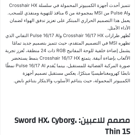
تتميز أحدث أجهزة الكمبيوتر المحمولة في سلسلة Crosshair HX
وPulse AI من MSI بمجموعة من 6 منافذ للتهوية ومنفذي للسحب.
يعمل هذا التصميم الحراري المبتكر على تعزيز تدفق الهواء لضمان
الأداء الأمثل.
تُظهر طرازات Crosshair 16/17 HX وPulse 16/17 AI التفاني الذي
تظهره MSI في التصميم المتقدم، حيث تتميز بتصميم جديد تمامًا
يشمل إضاءة خلفية للوحة المفاتيح RGB ذات 24 منطقة، تُعزز تجربة
الألعاب بإضاءة أنيقة. يتمتع Crosshair 16/17 HX بنمط يستحضر
صورة المركبة الفضائية للمستقبل، بينما يُقدم Pulse 16/17 AI نمطًا
نابضًا كهرومغناطيسيًا مبتكرًا، يعكس مستقبل تصميم أجهزة
الكمبيوتر المحمولة، حيث يتناغم الأسلوب والابتكار بتناغمٍ نابض.
مصمم للاعبين: Sword HX، Cyborg،
Thin 15