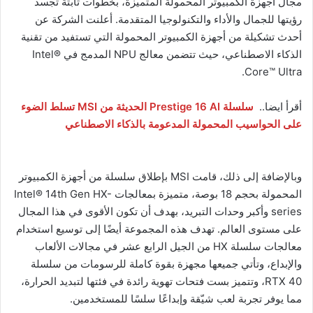
مجال أجهزة الكمبيوتر المحمولة المتميزة، بخطوات ثابتة تجسد
رؤيتها للجمال والأداء والتكنولوجيا المتقدمة. أعلنت الشركة عن
أحدث تشكيلة من أجهزة الكمبيوتر المحمولة التي تستفيد من تقنية
الذكاء الاصطناعي، حيث تتضمن معالج NPU المدمج في Intel®
Core™ Ultra.
أقرأ ايضا..
سلسلة Prestige 16 AI الحديثة من MSI تسلط الضوء
على الحواسيب المحمولة المدعومة بالذكاء الاصطناعي
وبالإضافة إلى ذلك، قامت MSI بإطلاق سلسلة من أجهزة الكمبيوتر
المحمولة بحجم 18 بوصة، متميزة بمعالجات Intel® 14th Gen HX-
series وأكبر وحدات التبريد، بهدف أن تكون الأقوى في هذا المجال
على مستوى العالم. تهدف هذه المجموعة أيضًا إلى توسيع استخدام
معالجات سلسلة HX من الجيل الرابع عشر في مجالات الألعاب
والإبداع، وتأتي جميعها مجهزة بقوة كاملة للرسومات من سلسلة
RTX 40، وتتميز بست فتحات تهوية رائدة في فئتها لتبديد الحرارة،
مما يوفر تجربة لعب شيّقة وإبداعًا سلسًا للمستخدمين.