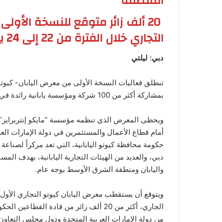
المنطقة
20 ألف زائر متوقع للنسخة الأو
التجاري خلال الفترة من 22 إلى 24 يناير
دبي: ليلتي
تنطلق فعاليات النسخة الأولى من معرض اليابان- كيوتو 
بمشاركة أكثر من 100 شركة ومؤسسة يابانية رائدة في كافة القطاعات التكنولوجية والصناعية والإبداعية.
ويحظى المعرض الذي تنظمه مؤسسة “مايكو إنتربرايز” ال
أمام قطاع الأعمال والمستثمرين في دولة الإمارات ال
حكومة محافظة كيوتو اليابانية، التي تعد مركزاً لصناعة
دبي، والعديد من الهيئات التجارية اليابانية، بهدف المسا
واليابان ومنطقة الشرق الأوسط بوجه عام.
الجاري، أكثر من 20 ألف زائر من قادة 
من دولة الإمارات العربية المتحدة ودول مجلس التعاو