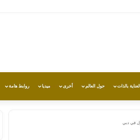
ي بي تي.. أي مساعد ذكاء اصطناعي يناسبك أكثر؟
لعناية بالذات
حول العالم
أخرى
ميديا
روابط هامة
ول في دبي