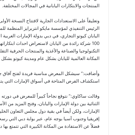
المنتجات والابتكارات اليابانية في المجالات المختلفة.
وتعليقاً على الاستعدادات الجارية لافتتاح النسخة الأ
الرئيس التنفيذي لمؤسسة مايكو انتربرايز المنظمة لل
اليابان كيوتو التجاري، في دبي بدولة الإمارات العربية
100 شركة رائدة من اليابان لاستعراض احداث ابتكارا
التكنولوجيا والصناعة والأغذية والمنتجات الحرفية التقل
المكانة العالمية لليابان بشكل عام ومدينة كيوتو بشكل
وأضافت:” سيشكل المعرض مناسبة فريدة لفتح آفاق جديدة
استكشاف الفرص المتاحة في أسواق الإمارات التي يتواجد
وقالت ساكاوي:” نتوقع نجاحاً كبيراً للمعرض في دورته ال
الثنائية بين دولة الإمارات واليابان، وفتح المزيد من ا
الإمارات، ولكن أيضاً في بقية دول مجلس التعاون ال
إفريقيا وجنوب آسيا بوجه عام، عبر بوابة دبي التي رسخ
فضلاً عن الاستفادة من المكانة الكبيرة التي تتمتع بها د