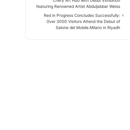
“Chery Art Hub”with Debut Exhibition
featuring Renowned Artist Abduljabbar Weiss
Red in Progress Concludes Successfully:
Over 3000 Visitors Attend the Debut of
Salone del Mobile.Milano in Riyadh