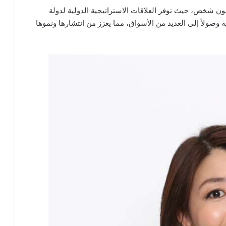
ح الباب أمام قاعدة مستهلكين تزيد على 400 مليون شخص، حيث توفر العلاقات الاستراتيجية الدولية لدولة
ة وصولاً إلى العديد من الأسواق، مما يعزز من انتشارها ونموها