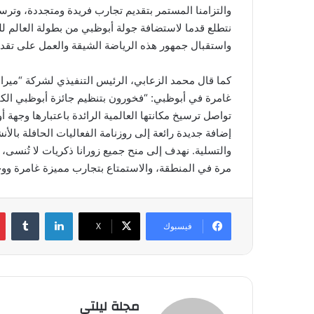
والتزامنا المستمر بتقديم تجارب فريدة ومتجددة، وترسيخ
نتطلع قدما لاستضافة جولة أبوظبي من بطولة العالم لل
واستقبال جمهور هذه الرياضة الشيقة والعمل على تقد
كما قال محمد الزعابي، الرئيس التنفيذي لشركة “ميرال
غامرة في أبوظبي: “فخورون بتنظيم جائزة أبوظبي الك
تواصل ترسيخ مكانتها العالمية الرائدة باعتبارها وجهة 
إضافة جديدة رائعة إلى روزنامة الفعاليات الحافلة بالأن
والتسلية. نهدف إلى منح جميع زورانا ذكريات لا تُنسى، و
مرة في المنطقة، والاستمتاع بتجارب مميزة غامرة ووج
لينكدإن
فيسبوك
‫X
مجلة ليلتي