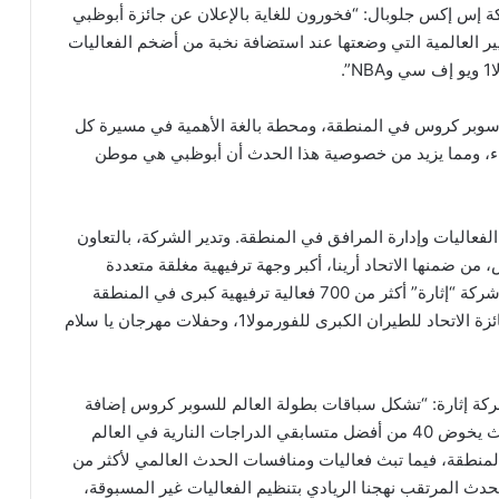
كة إس إكس جلوبال: “فخورون للغاية بالإعلان عن جائزة أبوظبي
ر العالمية التي وضعتها عند استضافة نخبة من أضخم الفعاليات
.
 سوبر كروس في المنطقة، ومحطة بالغة الأهمية في مسيرة كل
، ومما يزيد من خصوصية هذا الحدث أن أبوظبي هي موطن
فعاليات وإدارة المرافق في المنطقة. وتدير الشركة، بالتعاون
ن ضمنها الاتحاد أرينا، أكبر وجهة ترفيهية مغلقة متعددة
الاستخدامات في المنطقة. وعلى مدار 15 عامًا قدمت شركة “إثارة” أكثر من 700 فعالية ترفيهية كبرى في المنطقة
لجمهور يزيد عن 16 مليون شخص، من ضمنها سباق جائزة الاتحاد للطيران الكبرى للفورمولا1، وحفلات مهرجان يا سلام
ركة إثارة: “تشكل سباقات بطولة العالم للسوبر كروس إضافة
رائعة إلى قائمة الفعاليات العالمية في جزيرة ياس، حيث يخوض 40 من أفضل متسابقي الدراجات النارية في العالم
لمنطقة، فيما تبث فعاليات ومنافسات الحدث العالمي لأكثر من
د استضافة هذا الحدث المرتقب نهجنا الريادي بتنظيم الفعاليات غير المسبوقة،