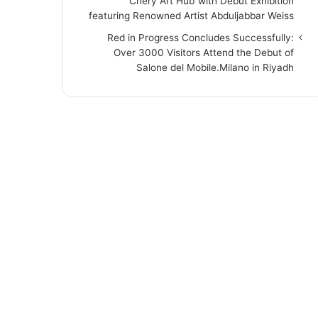
“Chery Art Hub”with Debut Exhibition
featuring Renowned Artist Abduljabbar Weiss
Red in Progress Concludes Successfully:
Over 3000 Visitors Attend the Debut of
Salone del Mobile.Milano in Riyadh