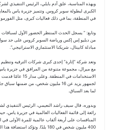
وبهذه المناسبة، علق آدم بايلي، الرئيس التنفيذي لشر
الكبرى لبطولة سوبر كروس. وتتميز جزيرة ياس بالمعايي
في المنطقة، بما في ذلك فعاليات كبرى، مثل الفورمولا1 ويو إف سي وNBA”
وتابع: ” يسجل الحدث المنتظر الحضور الأول لسباقات
من دبليو إس إكس ورياضة السوبر كروس على حد سواء
مبادلة كابيتال، شريكنا الاستثماري الاستراتيجي”.
وتعد شركة “إثارة” إحدى كبرى شركات الترفيه وتنظيم ال
مع ميرال، مجموعة متنوعة من المرافق في جزيرة ياس، م
لما بعد السباق.
وبدوره، قال سيف راشد النعيمي، الرئيس التنفيذي لش
المنافسات على أربعة ألقاب عالمية للمرة الأولى في ا
400 مليون شخص في 180 بلدًا. وتؤك