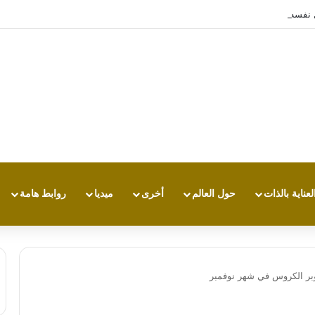
تجربة طاقة متقدمة مع HONOR X7e Plus 5G
لعناية بالذات
حول العالم
أخرى
ميديا
روابط هامة
بر الكروس في شهر نوفمبر