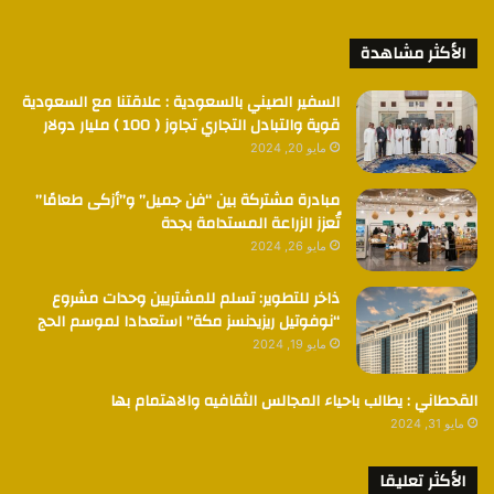
الأكثر مشاهدة
السفير الصيني بالسعودية : علاقتنا مع السعودية
قوية والتبادل التجاري تجاوز ( 100 ) مليار دولار
مايو 20, 2024
مبادرة مشتركة بين “فن جميل” و”أزكى طعامًا”
تُعزز الزراعة المستدامة بجدة
مايو 26, 2024
ذاخر للتطوير: تسلم للمشتريين وحدات مشروع
“نوفوتيل ريزيدنسز مكة” استعدادا لموسم الحج
مايو 19, 2024
القحطاني : يطالب باحياء المجالس الثقافيه والاهتمام بها
مايو 31, 2024
الأكثر تعليقا