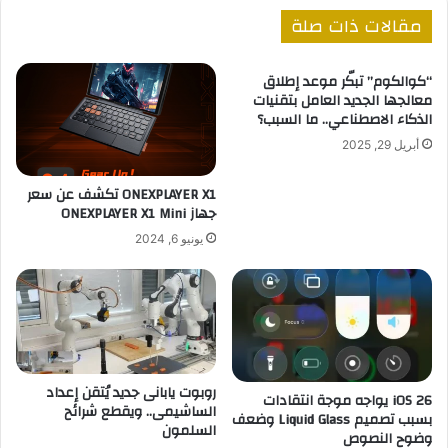
مقالات ذات صلة
“كوالكوم” تبكّر موعد إطلاق
معالجها الجديد العامل بتقنيات
الذكاء الاصطناعي.. ما السبب؟
أبريل 29, 2025
ONEXPLAYER X1 تكشف عن سعر
جهاز ONEXPLAYER X1 Mini
يونيو 6, 2024
روبوت يابانى جديد يُتقن إعداد
iOS 26 يواجه موجة انتقادات
الساشيمى.. ويقطع شرائح
بسبب تصميم Liquid Glass وضعف
السلمون
وضوح النصوص