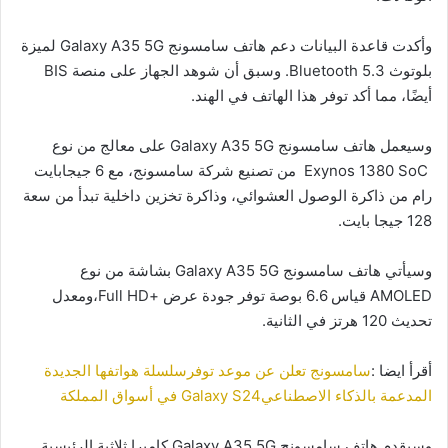
وأكدت قاعدة البيانات دعم هاتف سامسونج Galaxy A35 5G لميزة
بلوتوث Bluetooth 5.3. وسبق أن شوهد الجهاز على منصة BIS
أيضًا، مما أكد توفر هذا الهاتف في الهند.
وسيعمل هاتف سامسونج Galaxy A35 5G على معالج من نوع
Exynos 1380 SoC من تصنيع شركة سامسونج، مع 6 جيجابايت
رام من ذاكرة الوصول العشوائي، وذاكرة تخزين داخلية تبدأ من سعة
128 جيجا بايت.
وسيأتي هاتف سامسونج Galaxy A35 5G بشاشة من نوع
AMOLED قياس 6.6 بوصة توفر جودة عرض +Full HD،ومعدل
تحديث 120 هرتز في الثانية.
أقرأ ايضا :
سامسونج تعلن عن موعد توفرسلسلة هواتفها الجديدة
المدعمة بالذكاء الاصطناعيGalaxy S24 في أسواق المملكة
وسيقدم هاتف سامسونج Galaxy A35 5G كاميرا ثلاثية الرئيسية