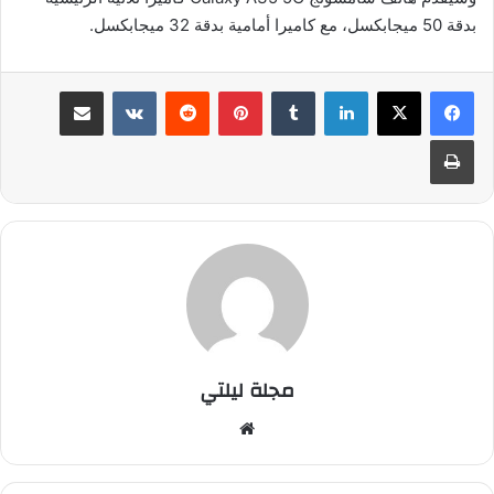
بدقة 50 ميجابكسل، مع كاميرا أمامية بدقة 32 ميجابكسل.
لينكدإن
بينتيريست
مشاركة عبر البريد
طباعة
مجلة ليلتي
موقع
الويب