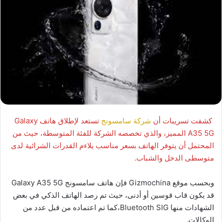
كشفت تسريبات أن
شركة سامسونج
تستعد لإطلاق هاتف Galaxy
A35 5G المميز، والذي تخصصه الشركة للفئة المتوسطة، حيث من
المحتمل أن يتوفر الهاتف بسعر مناسب يلاءم القدرات الشرائية لدى
متوسطى الدخل والشباب.
وبحسب موقع Gizmochina فإن هاتف سامسونج Galaxy A35 5G
قد يكون قاب قوسين أو أدنى، حيث تم رصد الهاتف الذكي في بعض
الشهادات منها Bluetooth SIG،كما تم اعتماده من قبل عدد من
الوكالات.