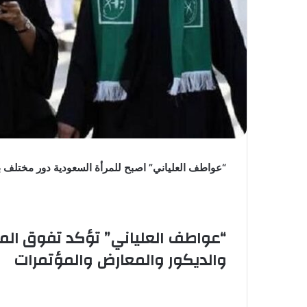
“عواطف العلياني” اصبح للمرأة السعودية دور مختلف بعد ر
“عواطف العلياني” تؤكد تفوق الم
والديكور والمعارض والمؤتمرات