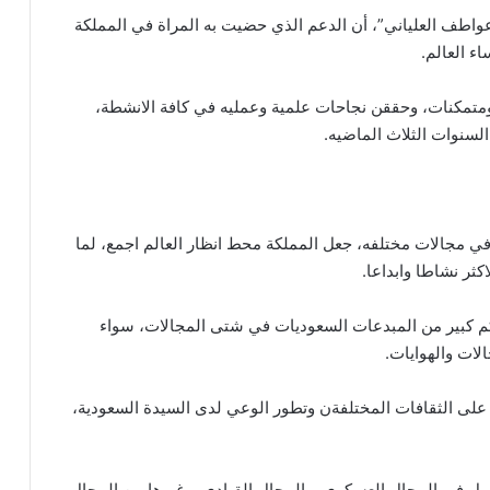
عواطف العلياني”، أن الدعم الذي حضيت به المراة في المملكة
ء العالم.
تمكنات، وحققن نجاحات علمية وعمليه في كافة الانشطة،
لسنوات الثلاث الماضيه.
ي مجالات مختلفه، جعل المملكة محط انظار العالم اجمع، لما
كثر نشاطا وابداعا.
 كم كبير من المبدعات السعوديات في شتى المجالات، سواء
ات والهوايات.
 على الثقافات المختلفةن وتطور الوعي لدى السيدة السعودية،
مل في المجال العسكري، والمجال القيادي، وغيرها من المجال