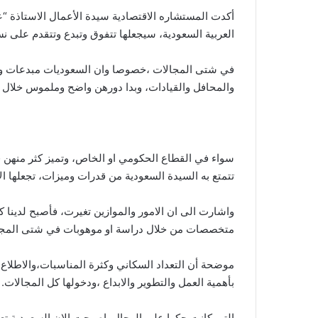
أكدت المستشاره الاقتصادية سيدة الأعمال الاستاذة “
العربية السعودية، سيجعلها تتفوق وتبدع وتتقدم على نسا
في شتى المجالات ،خصوصا وان السعوديات مبدعات وم
والمحافل والقيادات، وبدا دورهن واضح وملموس خلال ا
سواء في القطاع الحكومي او الخاص، وتميز كثر منهن ف
تتمتع به السيدة السعودية من قدرات وميزات، تجعلها الا
واشارت الى ان الامور والموازين تغيرت، فأصبح لدينا
متخصصات من خلال دراسة او موهوبات في شتى المجال
موضحة أن التعداد السكاني وكثرة المناسبات،والاطلاع
بأهمية العمل والتطوير والابداع ،ودخولها كل المجالات.
التي كانت حكرا على الرجال اصبحت الان السعودية تع