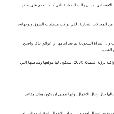
قة كبيرة للتطور الاقتصادي بعد ان زالت الضبابية التي كانت تخيم على بعض
 من المجالات التجارية، لكي تواكب متطلبات السوق وتوجهاته،
وان المراة السعودية لم يعد امامها اي عوائق تذكر واصبح
العمل.
ولفتت عواطف الى ان المراة خلال الفترة المقبلة، ومواكبة لرؤية المملكة 2030 ،سيكون لها موقعها ومناصبها التي
الها حال رجال الاعمال، وانها تتمنى ان يكون هناك مقاعد
.وفتح المجال لعدد من سيدات الاعمال المؤثرات والتي لهن