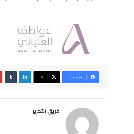
لينكدإن
‏Tumblr
فيسبوك
‫X
فريق التحرير