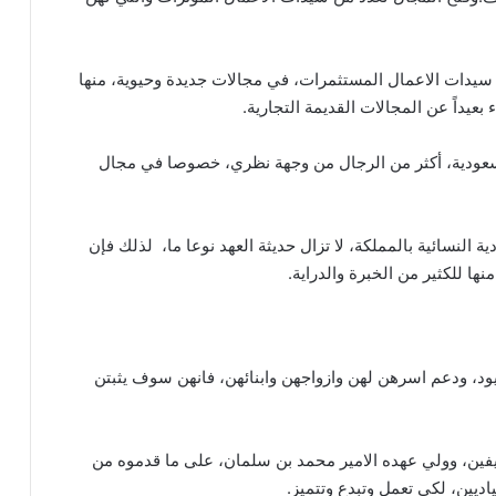
ن سيدات الاعمال المستثمرات، في مجالات جديدة وحيوية، منها
بعيداً عن المجالات القديمة التجارية.
 السعودية، أكثر من الرجال من وجهة نظري، خصوصا في مجال
النسائية بالمملكة، لا تزال حديثة العهد نوعا ما، لذلك فإن
نها للكثير من الخبرة والدراية.
ود، ودعم اسرهن لهن وازواجهن وابنائهن، فانهن سوف يثبتن
يفين، وولي عهده الامير محمد بن سلمان، على ما قدموه من
ديين، لكي تعمل وتبدع وتتميز.