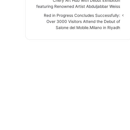
“Chery Art Hub”with Debut Exhibition
featuring Renowned Artist Abduljabbar Weiss
Red in Progress Concludes Successfully:
Over 3000 Visitors Attend the Debut of
Salone del Mobile.Milano in Riyadh