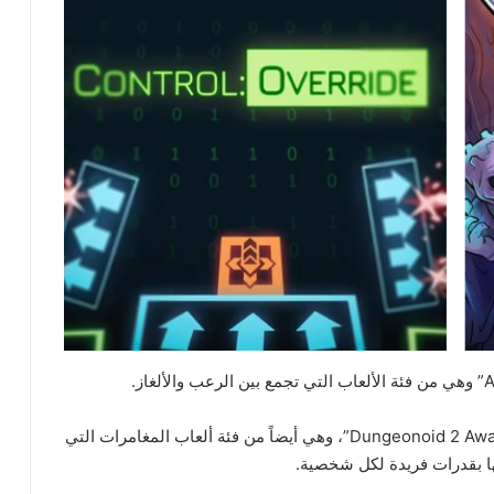
كما تقدم مايكروسوفت في 7 من فبراير لعبة “Dungeonoid 2 Awakening”، وهي أيضاً من فئة ألعاب المغامرات التي