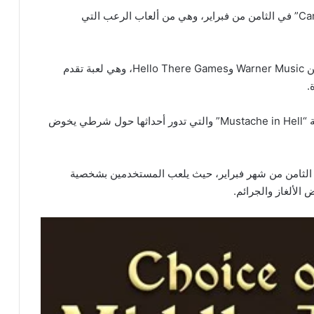
أيضاً تطلق عملاق البرمجيات لعبة “Cannibal Abduction” في الثامن من فبراير، وهي من ألعاب الرعب التي
طورت لعبة”Invector: Rhythm Galaxy A”بالتعاون بين Warner Music وHello There Games، وهي لعبة تقدم
.
أيضاً في الثامن فبراير تقدم مايكروسوفت للأسواق لعبة “Mustache in Hell” والتي تدور أحداثها حول شرطي يخوض
T” للعناوين السابقة في الثامن من شهر فبراير، حيث يلعب المستخدمين بشخصية