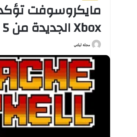
مايكروسوفت تؤكد 
Xbox الجديدة من 5 إلى 9 من فبراير
مجلة ليلتي