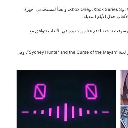
تقدم مايكروسوفت لمستخدمي أجهزة Xbox Series X، وXbox Series S، وXbox One، وأيضاً لمستخدمي أجهزة
روسوفت تستعد لدفع عناوين جديدة في الألعاب تتوافق مع
أيضاً من المقرر أن تقدم مايكروسوفت في 5 من فبراير لعبة “Sydney Hunter and the Curse of the Mayan”، وهي