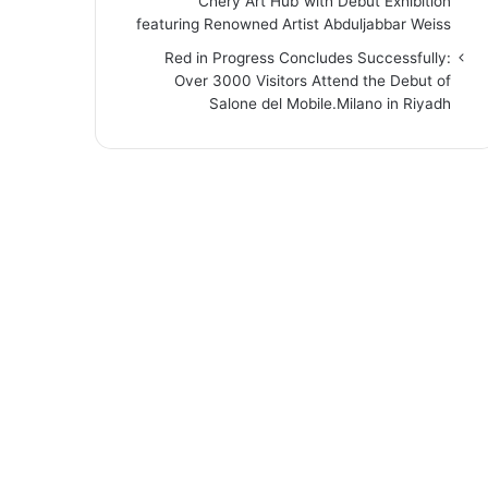
“Chery Art Hub”with Debut Exhibition
featuring Renowned Artist Abduljabbar Weiss
Red in Progress Concludes Successfully:
Over 3000 Visitors Attend the Debut of
Salone del Mobile.Milano in Riyadh