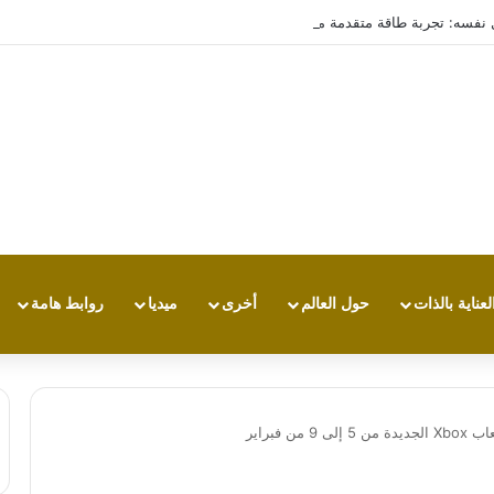
تجربة طاقة متقدمة مع HONOR X7e Plus 5G
لعناية بالذات
حول العالم
أخرى
ميديا
روابط هامة
 فبراير