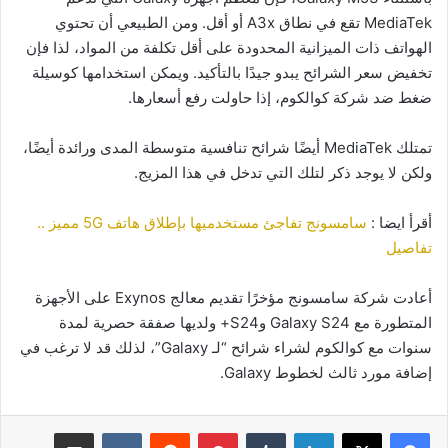
MediaTek تقع في نطاق A3x أو أقل. ومن الطبيعي أن تحتوي
الهواتف ذات الميزانية المحدودة على أقل تكلفة من المواد، لذا فإن
تخفيض سعر الشرائح يبدو جيدًا بالتأكيد. ويمكن استخدامها كوسيلة
ضغط ضد شركة كوالكوم، إذا حاولت رفع أسعارها.
تمتلك MediaTek أيضًا شرائح تنافسية متوسطة المدى ورائدة أيضًا،
ولكن لا يوجد ذكر لتلك التي تدخل في هذا المزيج.
أقرأ ايضا :
سامسونج تفاجئ مستخدميها بإطلاق هاتف 5G مميز ..
تفاصيل
أعادت شركة سامسونج مؤخرًا تقديم معالج Exynos على الأجهزة
المتطورة مع Galaxy S24 وS24+ ولديها صفقة حصرية لمدة
سنوات مع كوالكوم لشراء شرائح “لـ Galaxy”، لذلك قد لا ترغب في
إضافة مورد ثالث لخطوط Galaxy.
لينكدإن
بينتيريست
مشاركة عبر البريد