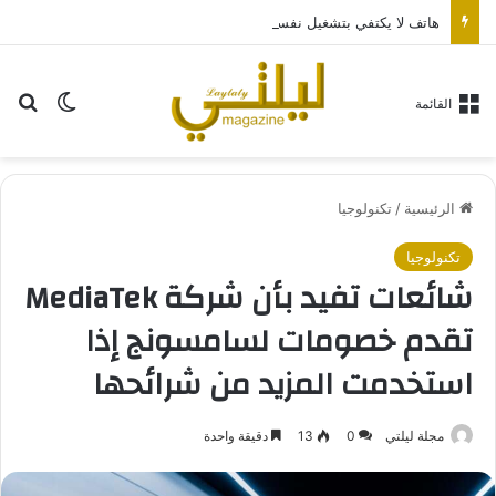
هاتف لا يكتفي بتشغيل نفسه: تجربة طاقة متقدمة مع HONOR X7e Plus 5G
بح
الوضع ا
القائمة
الرئيسية
/
تكنولوجيا
تكنولوجيا
شائعات تفيد بأن شركة MediaTek
تقدم خصومات لسامسونج إذا
استخدمت المزيد من شرائحها
مجلة ليلتي
0
13
دقيقة واحدة