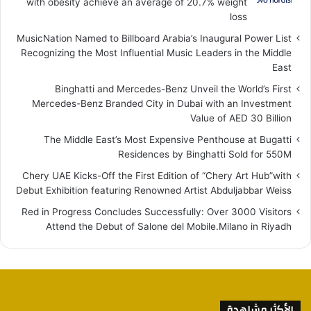
with obesity achieve an average of 20.7% weight
loss
MusicNation Named to Billboard Arabia’s Inaugural Power List
Recognizing the Most Influential Music Leaders in the Middle
East
Binghatti and Mercedes-Benz Unveil the World’s First
Mercedes-Benz Branded City in Dubai with an Investment
Value of AED 30 Billion
The Middle East’s Most Expensive Penthouse at Bugatti
Residences by Binghatti Sold for 550M
Chery UAE Kicks-Off the First Edition of “Chery Art Hub”with
Debut Exhibition featuring Renowned Artist Abduljabbar Weiss
Red in Progress Concludes Successfully: Over 3000 Visitors
Attend the Debut of Salone del Mobile.Milano in Riyadh
الأكثر مشاهدة