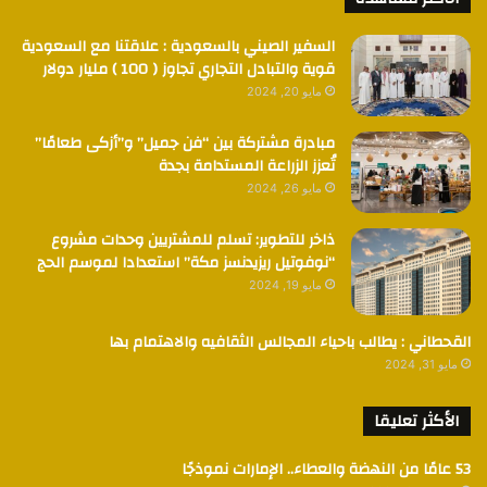
السفير الصيني بالسعودية : علاقتنا مع السعودية
قوية والتبادل التجاري تجاوز ( 100 ) مليار دولار
مايو 20, 2024
مبادرة مشتركة بين “فن جميل” و”أزكى طعامًا”
تُعزز الزراعة المستدامة بجدة
مايو 26, 2024
ذاخر للتطوير: تسلم للمشتريين وحدات مشروع
“نوفوتيل ريزيدنسز مكة” استعدادا لموسم الحج
مايو 19, 2024
القحطاني : يطالب باحياء المجالس الثقافيه والاهتمام بها
مايو 31, 2024
الأكثر تعليقا
53 عامًا من النهضة والعطاء.. الإمارات نموذجًا