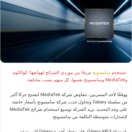
تستخدم
سامسونج
مزيجًا من موردي الشرائح لهواتفها؛ كوالكوم
وMediaTek وسامسونج نفسها، كل منهم بنسب مختلفة.
ووفقًا لأحد المسربين، تتفاوض شركة MediaTek لتصبح جزءًا أكبر
من سلسلة Galaxy وتحاول جذب شركة سامسونج بأسعار خاصة.
على وجه التحديد، تريد الشركة توسيع استخدام شرائح MediaTek
لإصدارات متوسطة التكلفة من سامسونج.
باستثناء Galaxy M53، فإن معظم أجهزة Galaxy التي تدعم