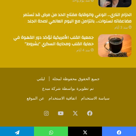
منذ يوم واحد
الحزام الناري… الوعي والوقاية مفتاح الحد من مرض قد تستمر
مضاعفاته لسنوات… بالتزامن مع اليوم العالمي لصحة الجلد
منذ 3 أيام
جمعية القلب الأمريكية تؤكد دور القهوة في
حماية القلب ومحاربة السكري “بشروط”
منذ 4 أيام
جميع الحقوق محفوظة لمجلة |
ليلتي
تم تطويرة بواسطة
شركة مبدع
سياسة الاستخدام
اتفاقية الاستخدام
عن الموقع
فيسبوك
‫X
‫YouTube
انستقرام