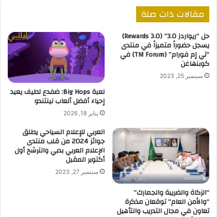
مقالات ذات صلة
حل “ريواردز 3.0” (Rewards 3.0)
يسجل حضوراً متميزاً في منتدى
“تي إم فورام” (TM Forum) في
كوبنهاغن
سبتمبر 25, 2023
لعبة Big Hops: ضفدع لطيف يعيد
إحياء أفضل ألعاب نينتندو
يناير 18, 2026
العربي للإعلام السياحي يطلق
جوائز 2024 من قلب منتدى
الإعلام العربي بدبي والترشح أول
أكتوبر المقبل
سبتمبر 27, 2023
“الزكاة والضريبة والجمارك”
“والأمن العام” توقعان مذكرة
تعاون في مجال التدريب والتأهيل