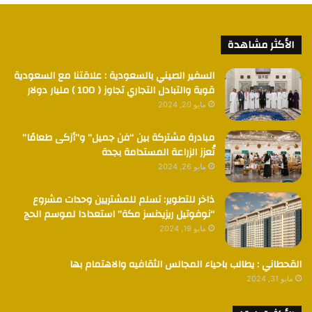
الأكثر مشاهدة
السفير الصيني بالسعودية : علاقتنا مع السعودية
قوية والتبادل التجاري تجاوز ( 100 ) مليار دولار
مايو 20, 2024
مبادرة مشتركة بين “فن جميل” و”أزكى طعامًا”
تُعزز الزراعة المستدامة بجدة
مايو 26, 2024
ذاخر للتطوير: تسلم للمشتريين وحدات مشروع
“نوفوتيل ريزيدنسز مكة” استعدادا لموسم الحج
مايو 19, 2024
القحطاني : يطالب باحياء المجالس الثقافيه والاهتمام بها
مايو 31, 2024