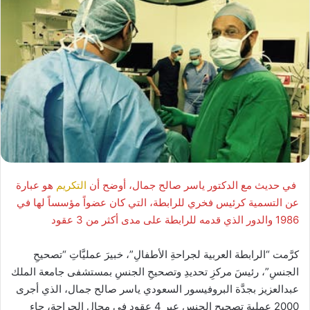
في حديث مع الدكتور ياسر صالح جمال، أوضح أن
التكريم
هو عبارة
عن التسمية كرئيس فخري للرابطة، التي كان عضواً مؤسساً لها في
1986 والدور الذي قدمه للرابطة على مدى أكثر من 3 عقود
كرَّمت “الرابطة العربية لجراحةِ الأطفالِ”، خبيرَ عمليَّاتِ “تصحيحِ
الجنسِ”، رئيسَ مركزِ تحديدِ وتصحيحِ الجنسِ بمستشفى جامعة الملك
عبدالعزيز بجدَّة البروفيسور السعودي ياسر صالح جمال، الذي أجرى
2000 عملية تصحيح الجنس عبر 4 عقود في مجال الجراحة، جاء