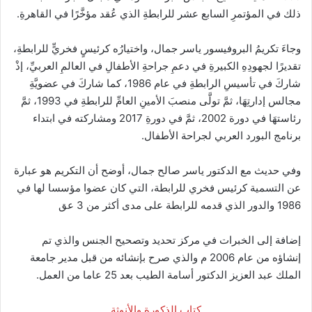
ذلك في المؤتمرِ السابع عشر للرابطةِ الذي عُقد مؤخَّرًا في القاهرةِ.
وجاءَ تكريمُ البروفيسور ياسر جمال، واختيارُه كرئيسٍ فخريٍّ للرابطةِ،
تقديرًا لجهودِهِ الكبيرةِ في دعمِ جراحةِ الأطفالِ في العالمِ العربيِّ، إذْ
شاركَ في تأسيسِ الرابطةِ في عام 1986، كما شاركَ في عضويَّةِ
مجالس إدارتِهَا، ثمَّ تولَّى منصبَ الأمينِ العامِّ للرابطةِ في 1993، ثمَّ
رئاستهَا في دورة 2002، ثمَّ في دورةِ 2017 ومشاركته في ابتداء
برنامج البورد العربي لجراحة الأطفال.
وفي حديث مع الدكتور ياسر صالح جمال، أوضح أن التكريم هو عبارة
عن التسمية كرئيس فخري للرابطة، التي كان عضوا مؤسسا لها في
1986 والدور الذي قدمه للرابطة على مدى أكثر من 3 عق
إضافة إلى الخبرات في مركز تحديد وتصحيح الجنس والذي تم
إنشاؤه من عام 2006 م والذي صرح بإنشائه من قبل مدير جامعة
الملك عبد العزيز الدكتور أسامة الطيب بعد 25 عاما من العمل.
كتاب الذكورة والأنوثة