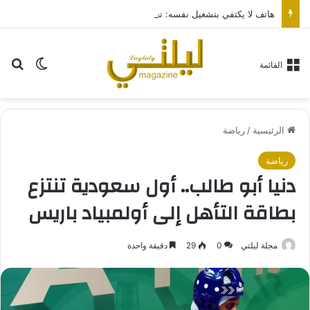
هاتف لا يكتفي بتشغيل نفسه: تجربة طاقة متقدمة مع HONOR X7e Plus 5G
بح
الوضع ا
القائمة
الرئيسية
/
رياضة
رياضة
دنيا أبو طالب.. أول سعودية تنتزع
بطاقة التأهل إلى أولمبياد باريس
مجلة ليلتي
0
29
دقيقة واحدة