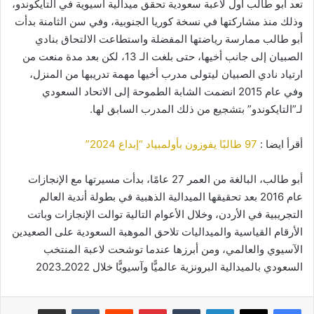
تعد أبو طالب أول لاعبة سعودية تحقق ميدالية آسيوية في التايكوندو،
وذلك منذ مشاركتها في نسخة كوريا الجنوبية، وفي سن الثامنة بدأت
أبو طالب ممارسة رياضتها المفضلة واستطاعت الالتحاق بنادي
الصبيان إلى جانب أخيها، حتى بلغت الـ 13، لكن بعد مدة منعت من
ارتياد نادي الصبيان ليتولى مدرب أخيها مهمة تدريبها من المنزل،
وفي عام 2015 انضمت الشابة الطموحة إلى الاتحاد السعودي
لـ”التايكوندو” بتشجيع من ذلك المدرب السابق لها.
أقرأ ايضا :
97 طالبًا يفوزون بأولمبياد “إبداع 2024”
أبو طالب، البالغة من العمر 27 عامًا، بدأت مسيرتها مع الإنجازات
عام 2016 بعد تحقيقها الميدالية الذهبية في بطولة أندية العالم
التجريبية في الأردن، وخلال الأعوام التالية توالت الإنجازات وباتت
الأرقام القياسية والميداليات تلاحق الموهبة السعودية على الصعيدين
الآسيوي والعالمي، ومن أبرزها عندما توشحت لاعبة المنتخب
السعودي بالميدالية البرونزية عالميًّا وآسيويًّا خلال 2022ـ2023
لينكدإن
بينتيريست
مشاركة عبر البريد