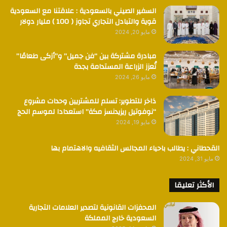
السفير الصيني بالسعودية : علاقتنا مع السعودية
قوية والتبادل التجاري تجاوز ( 100 ) مليار دولار
مايو 20, 2024
مبادرة مشتركة بين “فن جميل” و”أزكى طعامًا”
تُعزز الزراعة المستدامة بجدة
مايو 26, 2024
ذاخر للتطوير: تسلم للمشتريين وحدات مشروع
“نوفوتيل ريزيدنسز مكة” استعدادا لموسم الحج
مايو 19, 2024
القحطاني : يطالب باحياء المجالس الثقافيه والاهتمام بها
مايو 31, 2024
الأكثر تعليقا
المحفزات القانونية لتصدير العلامات التجارية
السعودية خارج المملكة