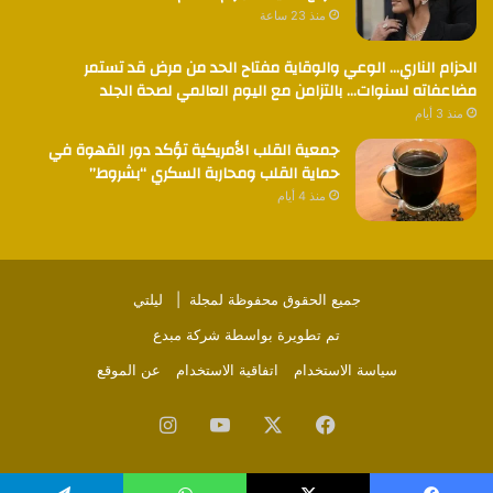
منذ 23 ساعة
الحزام الناري… الوعي والوقاية مفتاح الحد من مرض قد تستمر
مضاعفاته لسنوات… بالتزامن مع اليوم العالمي لصحة الجلد
منذ 3 أيام
جمعية القلب الأمريكية تؤكد دور القهوة في
حماية القلب ومحاربة السكري “بشروط”
منذ 4 أيام
جميع الحقوق محفوظة لمجلة |
ليلتي
تم تطويرة بواسطة
شركة مبدع
سياسة الاستخدام
اتفاقية الاستخدام
عن الموقع
فيسبوك
‫X
‫YouTube
انستقرام