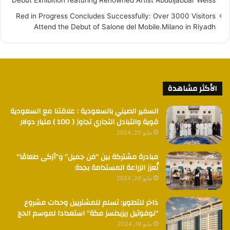
Red in Progress Concludes Successfully: Over 3000 Visitors
Attend the Debut of Salone del Mobile.Milano in Riyadh
الأكثر مشاهدة
السفير الصيني بالسعودية : علاقتنا مع السعودية
قوية والتبادل التجاري تجاوز ( 100 ) مليار دولار
مايو 20, 2024
مبادرة مشتركة بين “فن جميل” و”أزكى طعامًا”
تُعزز الزراعة المستدامة بجدة
مايو 26, 2024
ذاخر للتطوير: تسلم للمشتريين وحدات مشروع
“نوفوتيل ريزيدنسز مكة” استعدادا لموسم الحج
مايو 19, 2024