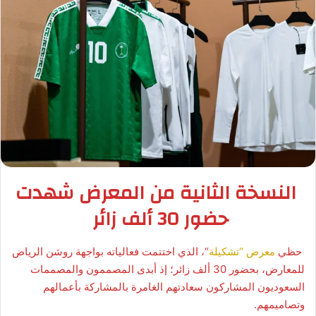
النسخة الثانية من المعرض شهدت
حضور 30 ألف زائر
حظي
معرض “تشكيلة
“، الذي اختتمت فعالياته بواجهة روشن الرياض
للمعارض، بحضور 30 ألف زائر؛ إذ أبدى المصممون والمصممات
السعوديون المشاركون سعادتهم الغامرة بالمشاركة بأعمالهم
وتصاميمهم.