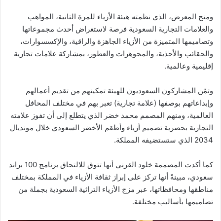
ومنح المعرض، الذي نظمته هيئة الأزياء للمرة الثانية، المواهب
والعلامات التجارية السعودية فرصة لاستعراض أحدث مجموعاتها
وتصاميمها المتميزة من الأزياء الجاهزة والراقية، والإكسسوارات،
والحقائب والأحذية، والمجوهرات والعطور، بمشاركة علامات تجارية
إقليمية وعالمية.
وثمّن المشاركون السعوديون للهيئة تمكينهم من تقديم أعمالهم
وإبداعاتهم بوصفها (علامة تجارية) تعبر بهم في مختلف المحافل
العالمية، ومنهم المصمم محمد خضر الذي يتطلع إلى أن تفوز علامته
التجارية بحصرية تصميم أزياء وأطقم الأخضر السعودي خلال مونديال
2034 الذي ستستضيفه المملكة.
كما أكدت المصممة خلود القرني أنها تتوق للالتحاق برنامج 100 براند
سعودي، مبينةً أنها تركز على إبراز ثقافة الأزياء في المملكة بمختلف
مناطقها ومحافظاتها، عبر مزج الأزياء التراثية السعودية بجملة من
تصاميمها بأساليب مختلفة.