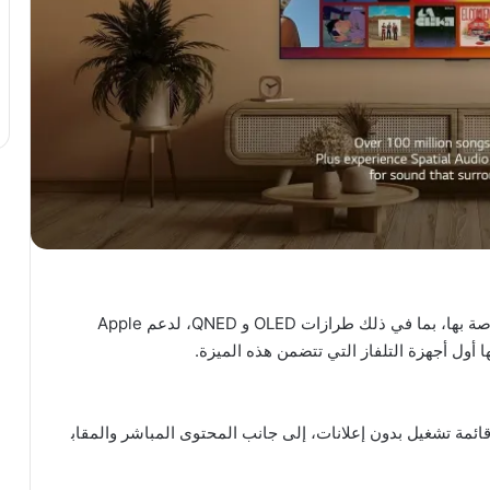
صة
بها،
بما
في
ذلك
طرازات
OLED
و
QNED
،
لدعم
Apple
ا
أول
أجهزة
التلفاز
التي
تتضمن
هذه
الميزة
.
ائمة
تشغيل
بدون
إعلانات،
إلى
جانب
المحتوى
المباشر
والمقاب