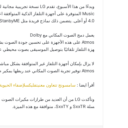
وبدءًا
من
هذا
الأسبوع،
تقدم
LG
نسخة
تجريبية
مجانية
ل
Music
المتوفرة
على
أجهزة
التلفاز
الذكية
المتوافقة
اع
4.0
أو
أعلى
.
يتضمن
ذلك
نماذج
فريدة
مثل
StanbyME
يعمل
دمج
الصوت
المكاني
مع
Dolby
Atmos
على
هذه
الأجهزة
على
تحسين
جودة
الصوت
بش
هزة
التلفاز
تلقائيًا
بتوصيل
الموسيقى
بصوت
محيطي
ع
لا
يزال
بإمكان
أجهزة
التلفاز
غير
المتوافقة
بشكل
مباش
Atmos
توفير
تجربة
الصوت
المكاني
عند
ربطها
بمكبر
ص
أقرأ ايضا :
سامسونج تتعاون معنيتفليكسلإضفاء الحيوية على عالم مسلسل Game
وتأكدت
LG
من
أن
العديد
من
طرازات
مكبرات
الصوت
ا
سلة
SxxTR
و
SxxTY
،
متوافقة
مع
هذه
الميزة
.