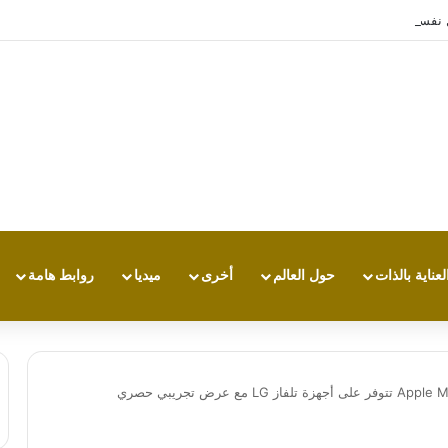
تجربة طاقة متقدمة مع HONOR X7e Plus 5G
لعناية بالذات
حول العالم
أخرى
ميديا
روابط هامة