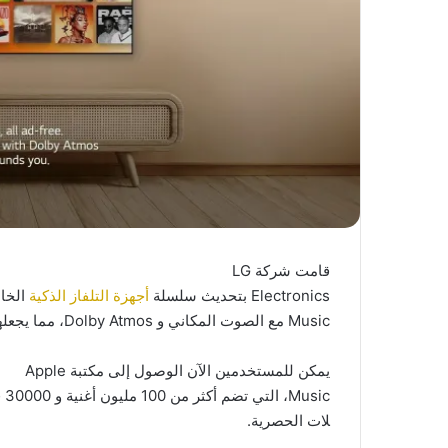
قامت
شركة
LG
Electronics
بتحديث
سلسلة
أجهزة
التلفاز
الذكية
الخا
Music
مع
الصوت
المكاني
و
Dolby Atmos
،
مما
يجعله
يمكن
للمستخدمين
الآن
الوصول
إلى
مكتبة
Apple
Music
،
التي
تضم
أكثر
من
100
مليون
أغنية
و
30000
ق
لات
الحصرية
.