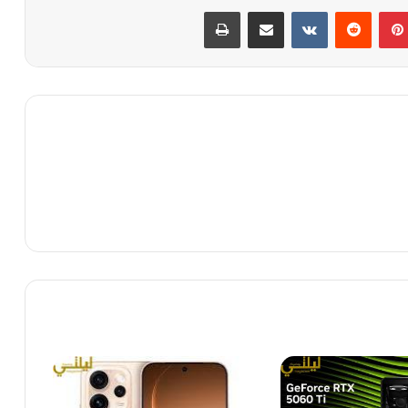
بينتيريست
‏Reddit
‏VKontakte
مشاركة عبر البريد
طباعة