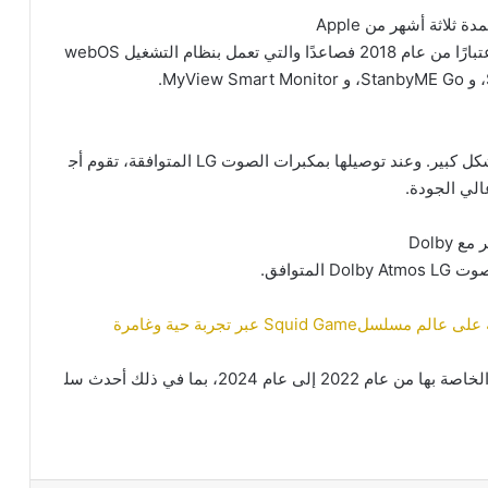
مدة
ثلاثة
أشهر
من
Apple
تبارًا
من
عام
2018
فصاعدًا
والتي
تعمل
بنظام
التشغيل
webOS
،
و
StanbyME Go
،
و
MyView Smart Monitor.
كل
كبير
.
وعند
توصيلها
بمكبرات
الصوت
LG
المتوافقة،
تقوم
أج
الي
الجودة
.
ر
مع
Dolby
وت
Dolby Atmos LG
المتوافق
.
Squid عبر تجربة حية وغامرة
لخاصة
بها
من
عام
2022
إلى
عام
2024
،
بما
في
ذلك
أحدث
سل