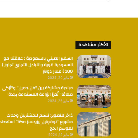
الأكثر مشاهدة
السفير الصيني بالسعودية : علاقتنا مع
السعودية قوية والتبادل التجاري تجاوز (
100 ) مليار دولار
مايو 20, 2024
مبادرة مشتركة بين “فن جميل” و”أزكى
طعامًا” تُعزز الزراعة المستدامة بجدة
مايو 26, 2024
ذاخر للتطوير: تسلم للمشتريين وحدات
مشروع “نوفوتيل ريزيدنسز مكة” استعدادا
لموسم الحج
مايو 19, 2024