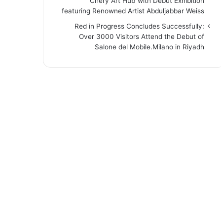
“Chery Art Hub”with Debut Exhibition
featuring Renowned Artist Abduljabbar Weiss
Red in Progress Concludes Successfully:
Over 3000 Visitors Attend the Debut of
Salone del Mobile.Milano in Riyadh