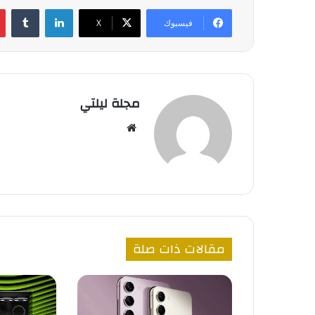
لينكدإن
‏Tumblr
فيسبوك
‫X
مجلة ليلتي
موق
ع
الوي
ب
مقالات ذات صلة