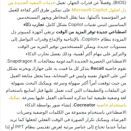
(BIOS). وفضلاً عن قدرات الجهاز، تعمل
خدمات التنفيذ الجديدة من
دِل لحلول Microsoft Copilot
على تمكين طرق أكثر كفاءة للعمل
عبر المؤسسة بأكملها، مما يقلل المخاطر ويجهز المستخدمين
المناسبين لتبني تقنيات Copilot بشكل كامل.
تجارب ذكاء
اصطناعي جديدة توفر المزيد من الوقت
ترتقي أجهزة كمبيوتر دِل
المزودة بنظام Copilot+‎، بالإنتاجية والإبداع وقدرات التواصل إلى
مستويات جديدة. ويمكن للمستخدمين توفير المزيد من الوقت
والتركيز على مهام أكثر أهمية، وذلك بفضل تجارب الذكاء
الاصطناعي الحصرية الجديدة المدعومة بمعالجات Snapdragon X.
تقوم خاصية
Recall
بتذكر كل ما قمت به على جهازك ويخزنه بشكل
آمن على الجهاز نفسه وليس في السحابة، مما يجعل متابعة العمل
من حيث توقفت أمراً أكثر سهولة وسرعة. ويمكنك البحث بسهولة
عن الملفات والتطبيقات التي كنت تعمل عليها قبل أسابيع باستخدام
لغة وصفية طبيعية لما تتذكره لتستأنف العمل عليها بسرعة.
يمكنك
باستخدام خاصية
Cocreator
، إنشاء صور بواسطة الذكاء
الاصطناعي باستخدام مجموعة من الكلمات الوصفية وضربات
الفرشاة. ويمكنك تكرار الصورة في الوقت الفعلي لجعلها كما تريد
تماماً عندما تحتاج إلى عناصر مرئية لعرض تقديمي بنظام PPT أو إذا