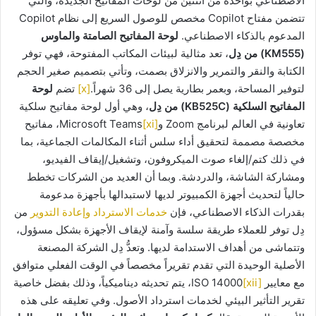
الاصطناعي بواحدة من اثنتين من لوحات المفاتيح الجديدة، والتي
تتضمن مفتاح Copilot مخصص للوصول السريع إلى نظام Copilot
المدعوم بالذكاء الاصطناعي.
لوحة المفاتيح الصامتة والماوس
(
KM555
) من دِل
، تعد مثالية لبيئات المكاتب المفتوحة، فهي توفر
الكتابة والنقر والتمرير والانزلاق بصمت، وتأتي بتصميم صغير الحجم
لتوفير المساحة، وبعمر بطارية يصل إلى 36 شهراً.
[x]
تضم
لوحة
المفاتيح السلكية (
KB525C
) من دِل
، وهي أول لوحة مفاتيح سلكية
تعاونية في العالم لبرنامج Zoom و
[xi]
Microsoft Teams، مفاتيح
مخصصة مصممة لتحقيق أداء سلس أثناء المكالمات الجماعية، بما
في ذلك كتم/إلغاء صوت الميكروفون، وتشغيل/إيقاف الفيديو،
ومشاركة الشاشة، والدردشة. وبما أن العديد من الشركات تخطط
حالياً لتحديث أجهزة الكمبيوتر لديها لاستبدالها بأجهزة مدعومة
بقدرات الذكاء الاصطناعي، فإن
خدمات الاسترداد وإعادة التدوير
من
دِل توفر للعملاء طريقة سلسة وآمنة لإيقاف الأجهزة بشكل مسؤول،
وتتماشى من أهداف الاستدامة لديها. وتعدُّ دِل الشركة المصنعة
الأصلية الوحيدة التي تقدم تقريراً مخصصاً في الوقت الفعلي متوافق
مع معايير ISO 14000
[xii]
، يتم تحديثه ديناميكياً، وذلك بفضل خاصية
تقرير التأثير البيئي لخدمات استرداد الأصول. وفي تعليقه على هذه