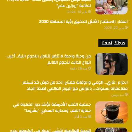
للكاتبة “روزلين علم”
مايو 14, 2024
العقار: الاستثمار الأمثل لتحقيق رؤية المملكة 2030
يناير 22, 2025
صحتك تهمنا
من وجبة واحدة لا تتغير لتناول اللحوم النية.. أغرب
انواع الدايت لنجوم العالم
منذ 28 دقيقة
الحزام الناري… الوعي والوقاية مفتاح الحد من مرض قد تستمر
مضاعفاته لسنوات… بالتزامن مع اليوم العالمي لصحة الجلد
منذ يومين
جمعية القلب الأمريكية تؤكد دور القهوة في
حماية القلب ومحاربة السكري “بشروط”
منذ 3 أيام
الصحة العالمية: تفشي إيبولا في الكونغو يخرج