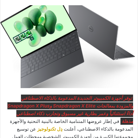
توفر أجهزة الكمبيوتر الجديدة المدعومة بالذكاء الاصطناعي
والمزودة بمعالجات Snapdragon X Elite وSnapdragon X Plus
أداءً استثنائياً وعمر بطارية غير مسبوق وتجارب ذكاء اصطناعي
مذهلة
في إطار عروضها المتنامية الخاصة بالبنية التحتية والأجهزة
المدعومة بالذكاء الاصطناعي، أعلنت
دِل تكنولوجيز
عن توسيع
مجموعتها الكبيرة من أجهزة الكمبيوتر الشخصية ومحطات العمل