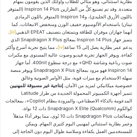
بطارية استثنائي، وهو مثالي للطلاب وأولئك الذين يقومون بمهام
متعددة. وقد تم تصنيع كلٍّ من الطرازين Inspiron 14 Plus (المتوفر
باللون الأزرق الجليدي)، وInspiron 14 (المتوفر باللون الرمادي
تيتان) باستخدام الألومنيوم خفيف الوزن ومنخفض الانبعاثات، كما
أنهما جهازان موفران للطاقة ويتمتعان بتصنيف EPEAT الذهبي
[iii]
.
يتميز جهاز Inspiron 14 Plus بمعالج Snapdragon X Plus الذي
يدعم عمر بطارية يصل إلى 15 ساعة
[iv]
، مما يتيح تجربة أسرع وأكثر
كفاءة. ويوفر الجهاز تجربة فيديو وصوت عالية المستوى مع مكبرات
صوت رباعية وشاشة QHD+ مع درجة سطوع 400nit. أما جهاز
Inspiron 14 فهو مزود بمعالج Snapdragon X Plus ويوفر منصة
سهلة الاستخدام مع ميزات قوية، مثل الأوامر الصوتية وغالق
خصوصية ميكانيكي لمزيد من الأمان.
إنتاجية غير مسبوقة للمهنيين
تتميز أجهزة الكمبيوتر المحمولة الجديدة من طراز Latitude
المدعومة بالذكاء الاصطناعي، والمزودة بنظام Copilot+، بمعالجات
كوالكوم (Qualcomm) Snapdragon X Elite ذات 12 نواة،
ومعالجات Snapdragon Plus ذات 10 نُوى، مما يوفر أداءً مذهلاً
وعمر بطارية استثنائي لمهنيي اليوم كثيري المهام. ويمكن
للمستخدمين العمل بكفاءة وسلاسة طوال اليوم دون الحاجة إلى