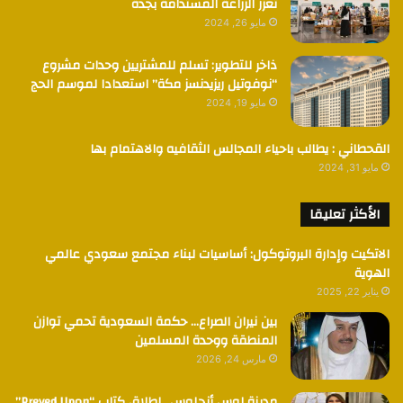
تُعزز الزراعة المستدامة بجدة
مايو 26, 2024
ذاخر للتطوير: تسلم للمشتريين وحدات مشروع
“نوفوتيل ريزيدنسز مكة” استعدادا لموسم الحج
مايو 19, 2024
القحطاني : يطالب باحياء المجالس الثقافيه والاهتمام بها
مايو 31, 2024
الأكثر تعليقا
الاتكيت وإدارة البروتوكول: أساسيات لبناء مجتمع سعودي عالمي
الهوية
يناير 22, 2025
بين نيران الصراع… حكمة السعودية تحمي توازن
المنطقة ووحدة المسلمين
مارس 24, 2026
مدينة لوس أنجلوس.. إطلاق كتاب “Preyed Upon”