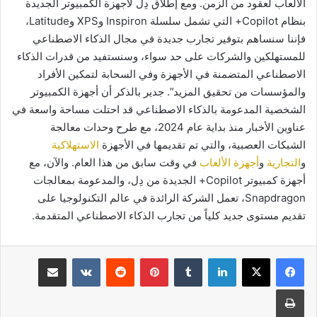
الألعاب لعقود من الزمن. ومع إطلاق دِل لأجهزة الكمبيوتر الجديدة
بنظام Copilot+ التي تشمل سلسلة Inspiron وXPS وLatitude،
فإننا سنساهم بتوفير تجارب جديدة في مجال الذكاء الاصطناعي
للمستهلكين والشركات على حد سواء، وسنستفيد من قدرات الذكاء
الاصطناعي المتضمنة في الأجهزة وفي السحابة لتمكين الأفراد
والمؤسسات من تحقيق المزيد”. جدير بالذكر أن أجهزة الكمبيوتر
الشخصية المدعومة بالذكاء الاصطناعي قد احتلت مساحة واسعة في
عناوين الأخبار منذ بداية عام 2024، مع طرح وحدات معالجة
الشبكات العصبية، والتي تم تقديمها في الأجهزة
الاستهلاكية
و
التجارية
و
أجهزة الألعاب
في وقت سابق من هذا العام. والآن، مع
أجهزة كمبيوتر Copilot+ الجديدة من دِل، والمدعومة بمعالجات
Snapdragon، تعمل الشركة الرائدة في عالم التكنولوجيا على
تقديم مستوى جديد كلياً من تجارب الذكاء الاصطناعي المتقدمة.
لينكدإن
بينتيريست
مشاركة عبر البريد
طباعة