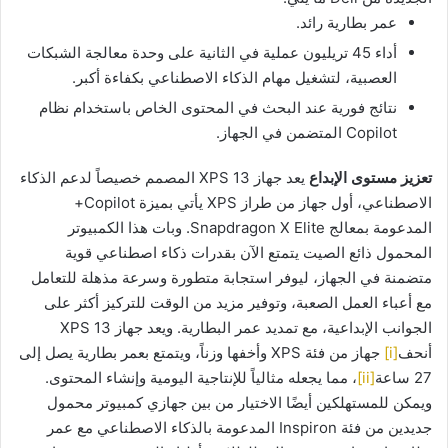
عمر بطارية رائد.
أداء 45 تريليون عملية في الثانية على وحدة معالجة الشبكات
العصبية، لتشغيل مهام الذكاء الاصطناعي بكفاءة أكبر.
نتائج فورية عند البحث في المحتوى الخاص باستخدام نظام
Copilot المتضمن في الجهاز.
تعزيز مستوى الإبداع
يعد جهاز XPS 13 المصمم خصيصاً لدعم الذكاء
الاصطناعي، أول جهاز من طراز XPS يأتي بميزة Copilot+
المدعومة بمعالج Snapdragon X Elite. وبات هذا الكمبيوتر
المحمول ذائع الصيت يتمتع الآن بقدرات ذكاء اصطناعي قوية
متضمنة في الجهاز، ليوفر استجابة متطورة وسرعة مذهلة للتعامل
مع أعباء العمل الصعبة، وتوفير مزيد من الوقت للتركيز أكثر على
الجوانب الإبداعية، مع تمديد عمر البطارية. ويعد جهاز XPS 13
أنحف
[i]
جهاز من فئة XPS وأخفها وزناً، ويتمتع بعمر بطارية يصل إلى
27 ساعة
[ii]
، مما يجعله مثالياً للإنتاجية اليومية وإنشاء المحتوى.
ويمكن للمستهلكين أيضًا الاختيار من بين جهازي كمبيوتر محمول
جديدين من فئة Inspiron المدعومة بالذكاء الاصطناعي مع عمر