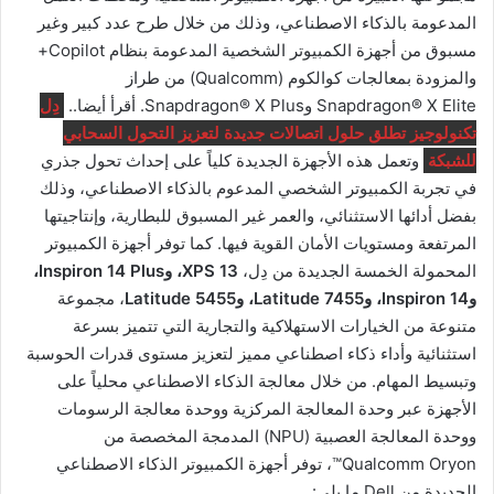
المدعومة بالذكاء الاصطناعي، وذلك من خلال طرح عدد كبير وغير
مسبوق من أجهزة الكمبيوتر الشخصية المدعومة بنظام Copilot+
والمزودة بمعالجات كوالكوم (Qualcomm) من طراز
Snapdragon® X Elite وSnapdragon® X Plus. أقرأ أيضا..
دِل
تكنولوجيز تطلق حلول اتصالات جديدة لتعزيز التحول السحابي
للشبكة
وتعمل هذه الأجهزة الجديدة كلياً على إحداث تحول جذري
في تجربة الكمبيوتر الشخصي المدعوم بالذكاء الاصطناعي، وذلك
بفضل أدائها الاستثنائي، والعمر غير المسبوق للبطارية، وإنتاجيتها
المرتفعة ومستويات الأمان القوية فيها. كما توفر أجهزة الكمبيوتر
المحمولة الخمسة الجديدة من دِل،
XPS 13، وInspiron 14 Plus،
وInspiron 14، وLatitude 7455، وLatitude 5455
، مجموعة
متنوعة من الخيارات الاستهلاكية والتجارية التي تتميز بسرعة
استثنائية وأداء ذكاء اصطناعي مميز لتعزيز مستوى قدرات الحوسبة
وتبسيط المهام. من خلال معالجة الذكاء الاصطناعي محلياً على
الأجهزة عبر وحدة المعالجة المركزية ووحدة معالجة الرسومات
ووحدة المعالجة العصبية (NPU) المدمجة المخصصة من
Qualcomm Oryon™، توفر أجهزة الكمبيوتر الذكاء الاصطناعي
الجديدة من Dell ما يلي: