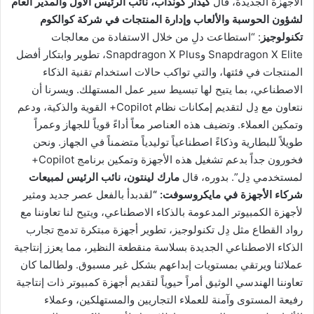
الأجهزة الجديدة، قال
كيدار كونداب، نائب الرئيس الأول والمدير العام
لشؤون الحوسبة والألعاب وإدارة المنتجات في شركة كوالكوم
تكنولوجيز
: “استطاعت دلِ من خلال الاستفادة من معالجات
Snapdragon X Elite وSnapdragon X Plus، تطوير وابتكار أفضل
المنتجات في فئتها، والتي تواكب حالات استخدام تقنية الذكاء
الاصطناعي، بما يتيح لها تبسيط سير عمل المستهلك. ويسرنا أن
نتعاون مع دِل لتقديم إمكانات نظام Copilot+ القوية والذكية، ودعم
وتمكين العملاء. وتضيف هذه العناصر معاً أداءً قوياً للجهاز وعمراً
طويلاً للبطارية وذكاءً اصطناعياً توليدياً متضمناً في الجهاز. ونحن
فخورون جداً بدعم تشغيل هذه الأجهزة وتمكين برنامج Copilot+
لمستخدمي دِل”. بدوره، قال
مارك لينتون، نائب الرئيس لمبيعات
شركاء الأجهزة في مايكروسوفت: “
لقدبدأ بالفعل عصر جديد ومثير
لأجهزة الكمبيوتر المدعومة بالذكاء الاصطناعي، ويتيح لنا تعاوننا مع
رواد القطاع مثل دِل تكنولوجيز، تطوير أجهزة مبتكرة تدمج تجارب
الذكاء الاصطناعي الجديدة بسلاسة منقطعة النظير، مما يعزز إنتاجية
عملائنا ويرتقي بمستويات إبداعهم بشكل غير مسبوق. ولطالما كان
تعاوننا الهندسي الوثيق أمراً حيوياً لتقديم أجهزة كمبيوتر ذات إنتاجية
رفيعة المستوى وآمنة للعملاء التجاريين والمستهلكين، وعملاء