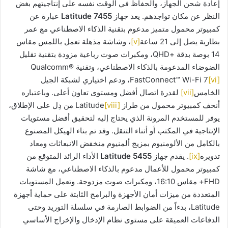
إعادة شحن الجهاز، والحفاظ في الوقت نفسه على إنتاجيتهم بغض
النظر عن مكان تواجدهم. يعد جهاز
Latitude 7455
عبارة عن
كمبيوتر محمول متميز مدعوم بتقنية الذكاء الاصطناعي مع عمر
بطارية يصل إلى 21 ساعة
[v]
، وشاشة مذهلة تعمل باللمس مقاس
14 بوصة بدقة +QHD، ومكبرات صوت رباعية مزودة بتقنية تقليل
الضوضاء المدعومة بالذكاء الاصطناعي، وتقنية Qualcomm®
[vi]
FastConnect™ Wi-Fi 7
، ودعم اختياري لشبكة الجيل
الخامس
[vii]
لقدرة اتصال أفضل ومستوى تعاون أعلى. وباعتباره
أنحف كمبيوتر محمول من طراز Latitude
[viii]
من دِل على الإطلاق،
يوفر للمستخدم المرونة الذي يحتاج إليه لتحقيق أفضل مستويات
الإنتاجية في المكتب أو أثناء التنقل. وقد تم بناء الهيكل المصنوع
بالكامل من الألومنيوم بمزيج ألمنيوم منخفض الانبعاثات ومعاد
تدويره
[ix]
. يقدم جهاز
Latitude 5455
الأداء الرائد المتوقع من
كمبيوتر محمول للأعمال مدعوم بالذكاء الاصطناعي، مع شاشة
FHD+ مقاس 16:10، ومكبرات صوت مزدوجة. وتعمل المستويات
المتعددة من ميزات أمان الأجهزة والبرامج الثابتة على حماية أجهزة
Latitude، بدءاً من الضوابط الصارمة في سلسلة التوريد وحتى
الدفاعات العميقة على مستوى نظام الإدخال والإخراج الأساسي