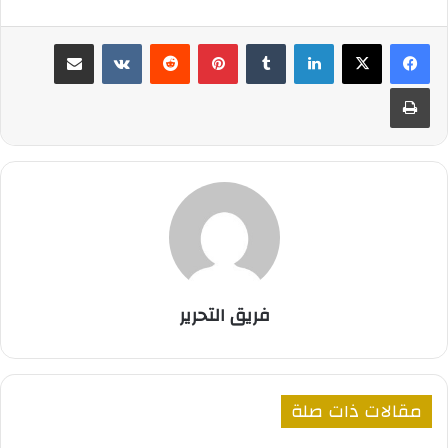
لينكدإن
‏Tumblr
بينتيريست
‏Reddit
‏VKontakte
مشاركة عبر البريد
طباعة
فريق التحرير
مقالات ذات صلة