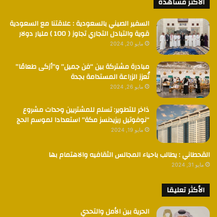
الأكثر مشاهدة
السفير الصيني بالسعودية : علاقتنا مع السعودية
قوية والتبادل التجاري تجاوز ( 100 ) مليار دولار
مايو 20, 2024
مبادرة مشتركة بين “فن جميل” و”أزكى طعامًا”
تُعزز الزراعة المستدامة بجدة
مايو 26, 2024
ذاخر للتطوير: تسلم للمشتريين وحدات مشروع
“نوفوتيل ريزيدنسز مكة” استعدادا لموسم الحج
مايو 19, 2024
القحطاني : يطالب باحياء المجالس الثقافيه والاهتمام بها
مايو 31, 2024
الأكثر تعليقا
الحرية بين الأمل والتحدي