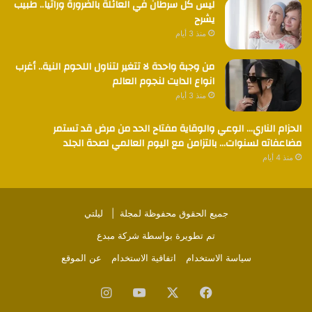
ليس كل سرطان في العائلة بالضرورة وراثياً.. طبيب
يشرح
منذ 3 أيام
من وجبة واحدة لا تتغير لتناول اللحوم النية.. أغرب
انواع الدايت لنجوم العالم
منذ 3 أيام
الحزام الناري… الوعي والوقاية مفتاح الحد من مرض قد تستمر
مضاعفاته لسنوات… بالتزامن مع اليوم العالمي لصحة الجلد
منذ 4 أيام
جميع الحقوق محفوظة لمجلة |
ليلتي
تم تطويرة بواسطة
شركة مبدع
سياسة الاستخدام
اتفاقية الاستخدام
عن الموقع
فيسبوك
‫X
‫YouTube
انستقرام