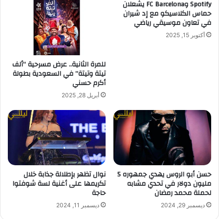
Spotify وFC Barcelona يشعلان
حماس الكلاسيكو مع إد شيران
في تعاون موسيقي رياضي
أكتوبر 15, 2025
للمرة الثانية.. عرض مسرحية “ألف
تيتة وتيتة” في السعودية بطولة
أكرم حسني
أبريل 28, 2025
حسن أبو الروس يهدي جمهوره 5
نوال تظهر بإطلالة جذابة خلال
مليون دولار في تحدي مشابه
تكريمها على أغنية لسة شوفتوا
لحملة محمد رمضان
حاجة
ديسمبر 29, 2024
ديسمبر 11, 2024