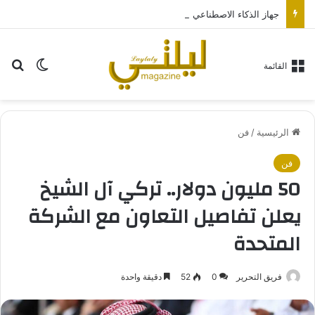
جهاز الذكاء الاصطناعي من “أوبن إيه آي” سيكون بحجم قرص الهوكي
بح
الوضع ا
القائمة
الرئيسية
/
فن
فن
50 مليون دولار.. تركي آل الشيخ
يعلن تفاصيل التعاون مع الشركة
المتحدة
فريق التحرير
0
52
دقيقة واحدة