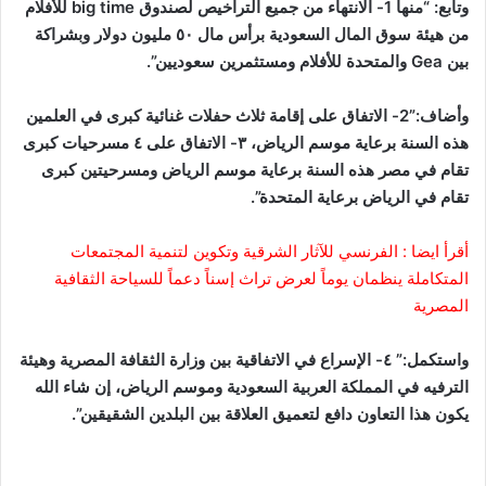
وتابع: “منها 1- الانتهاء من جميع التراخيص لصندوق big time للأفلام
من هيئة سوق المال السعودية برأس مال ٥٠ مليون دولار وبشراكة
بين Gea والمتحدة للأفلام ومستثمرين سعوديين”.
وأضاف:”2- الاتفاق على إقامة ثلاث حفلات غنائية كبرى في العلمين
هذه السنة برعاية موسم الرياض، ٣- الاتفاق على ٤ مسرحيات كبرى
تقام في مصر هذه السنة برعاية موسم الرياض ومسرحيتين كبرى
تقام في الرياض برعاية المتحدة”.
أقرأ ايضا :
الفرنسي للآثار الشرقية وتكوين لتنمية المجتمعات
المتكاملة ينظمان يوماً لعرض تراث إسناً دعماً للسياحة الثقافية
المصرية
واستكمل:” ٤- الإسراع في الاتفاقية بين وزارة الثقافة المصرية وهيئة
الترفيه في المملكة العربية السعودية وموسم الرياض، إن شاء الله
يكون هذا التعاون دافع لتعميق العلاقة بين البلدين الشقيقين”.