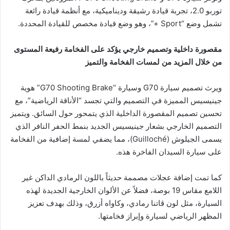
توربو 2.0، تجربة قيادة رشيقة وديناميكية، مع أنظمة قيادة رائعة
تشمل وضع “Sport +”، وهو وضع قيادة مخصص للقيادة المحددة.
مقصورة داخلية وتصميم خارجي يؤكد على الفخامة رفيعة المستوى
من خلال المزيد من لمسات الفخامة والتميز
ويرث تصميم سيارة G70 وسيارة “G70 Shooting Brake” هوية
جينيسيس المميزة في التصميم والتي تجسد “الأناقة الرياضية”، مع
تحسين تصميم المقصورة الداخلية الذي يتمحور حول السائق. ويتميز
التصميم الخارجي بشعار جينيسيس الجديد بنمط الحفر النافر الذي
يسمى الجيلوش (Guilloché)، مما يضفي لمسة إضافية من الفخامة
على سيارة السيدان الفاخرة هذه.
كما تمت إضافة عجلات مصممة حديثاً باللون الرمادي الداكن غير
اللامع مقاس 19 بوصة، فضلاً عن الألوان الخارجية الجديدة لهذه
السيارة، مثل لون ڤاتنا رمادي، وكاواه أزرق، وذلك بهدف تعزيز
المظهر الرياضي لسيارة وإبراز فخامتها.