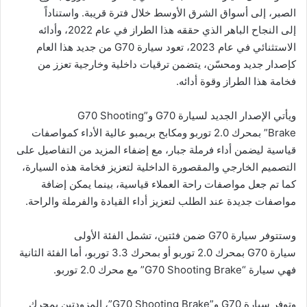
الصبر، إلى أسواق الشرق الأوسط خلال فترة قريبة. واستناداً
إلى النجاح الباهر الذي حققه هذا الطراز في عام 2022، وأدائه
الاستثنائي في عام 2023، تعود سيارة G70 من جديد هذا العام
كإصدار جديد ومحسّن، يتضمن ترقيات داخلية وخارجية تعزز من
فخامة هذا الطراز وقوة أدائه.
ويأتي الإصدار الجديد لسيارة G70 و”G70 Shooting
Brake” بمحرك 2.0 توربو ومكابح بريمبو عالية الأداء كمواصفات
قياسية ليضمن أداء فرملة جبار، مع إضفاء المزيد من التفاصيل على
التصميم الخارجي والمقصورة الداخلية لتعزيز فخامة هذه السيارة،
كما تم جعل مواصفات راحة العملاء قياسية، بينما يمكن إضافة
مواصفات جديدة عند الطلب لتعزيز أداء القيادة والفرملة والراحة.
وستتوفر سيارة G70 ضمن فئتين، تشمل الفئة الأولى
سيارة G70 بمحرك 2.0 توربو أو بمحرك 3.3 توربو، أما الفئة الثانية
فهي سيارة “G70 Shooting Brake” مع محرك 2.0 توربو.
وتوفر سيارة G70 و”G70 Shooting Brake”، المزودتين بمحرك