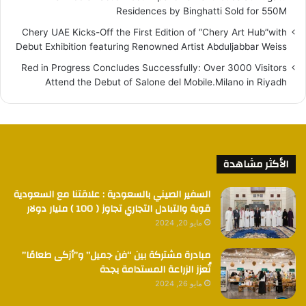
Residences by Binghatti Sold for 550M
Chery UAE Kicks-Off the First Edition of “Chery Art Hub”with
Debut Exhibition featuring Renowned Artist Abduljabbar Weiss
Red in Progress Concludes Successfully: Over 3000 Visitors
Attend the Debut of Salone del Mobile.Milano in Riyadh
الأكثر مشاهدة
السفير الصيني بالسعودية : علاقتنا مع السعودية
قوية والتبادل التجاري تجاوز ( 100 ) مليار دولار
مايو 20, 2024
مبادرة مشتركة بين “فن جميل” و”أزكى طعامًا”
تُعزز الزراعة المستدامة بجدة
مايو 26, 2024