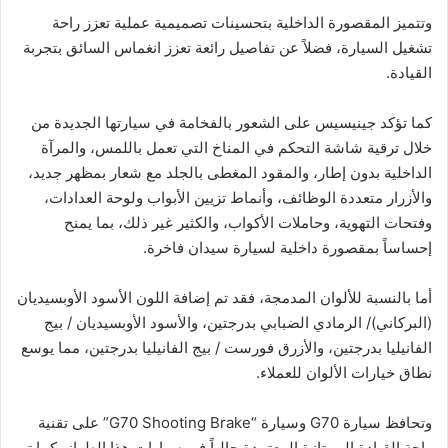
وتتميز المقصورة الداخلية بتحسينات تصميمية عملية تعزز راحة
تشغيل السيارة، فضلاً عن تفاصيل رائعة تعزز انغماس السائق بتجربة
القيادة.
كما تؤكد جينيسيس على الشعور بالفخامة في سيارتها الجديدة من
خلال ترقية شاشة التحكم في المناخ التي تعمل باللمس، والمرآة
الداخلية بدون إطار، والمقود المغطى بالجلد مع شعار بمظهر جديد،
والأزرار متعددة الوظائف، وأنماط تزيين الأبواب ولوحة العدادات،
وفتحات التهوية، وحاملات الأكواب، والكثير غير ذلك، بما يمنح
إحساساً بمقصورة داخلية لسيارة سيدان فاخرة.
أما بالنسبة للألوان المدمجة، فقد تم إضافة اللون الأسود الأوبسيديان
(البركاني)/ الرمادي الضبابي بدرجتين، والأسود الأوبسيديان / بيج
الفانيليا بدرجتين، والأزرق فورست / بيج الفانيليا بدرجتين، مما يوسع
نطاق خيارات الألوان للعملاء.
وتحافظ سيارة G70 وسيارة “G70 Shooting Brake” على تقنية
راحة القيادة الممتازة المعتمدة حالياً في سيارات هذا الطراز، كما تم