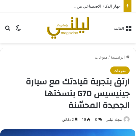
جهاز الذكاء الاصطناعي من “أوبن إيه آي” سيكون بحجم قرص الهوكي
بح
الوضع ا
القائمة
الرئيسية
/
منوعات
منوعات
ارتق بتجربة قيادتك مع سيارة
جينيسيس G70 بنسختها
الجديدة المحسّنة
مجلة ليلتي
0
19
2 دقائق