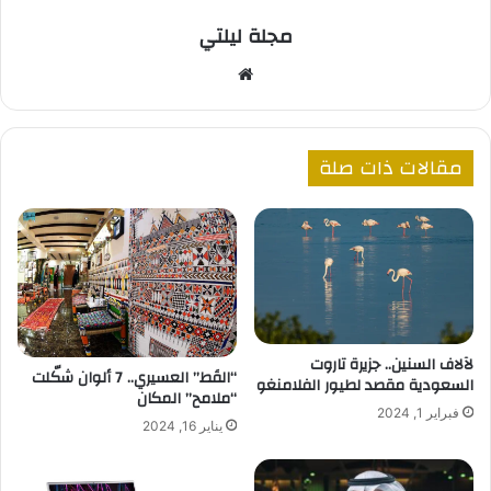
مجلة ليلتي
موقع
الويب
مقالات ذات صلة
لآلاف السنين.. جزيرة تاروت
“القَط” العسيري.. 7 ألوان شكّلت
السعودية مقصد لطيور الفلامنغو
“ملامح” المكان
فبراير 1, 2024
يناير 16, 2024