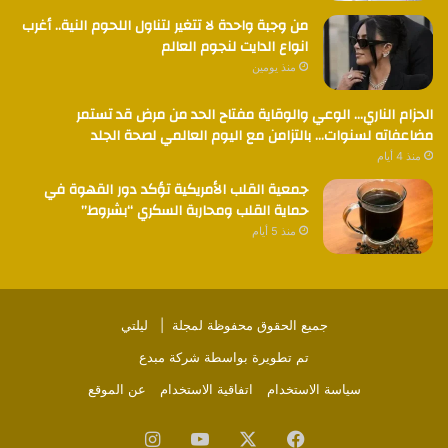
من وجبة واحدة لا تتغير لتناول اللحوم النية.. أغرب
انواع الدايت لنجوم العالم
منذ يومين
الحزام الناري… الوعي والوقاية مفتاح الحد من مرض قد تستمر
مضاعفاته لسنوات… بالتزامن مع اليوم العالمي لصحة الجلد
منذ 4 أيام
جمعية القلب الأمريكية تؤكد دور القهوة في
حماية القلب ومحاربة السكري “بشروط”
منذ 5 أيام
جميع الحقوق محفوظة لمجلة |
ليلتي
تم تطويرة بواسطة
شركة مبدع
سياسة الاستخدام
اتفاقية الاستخدام
عن الموقع
فيسبوك
‫X
‫YouTube
انستقرام