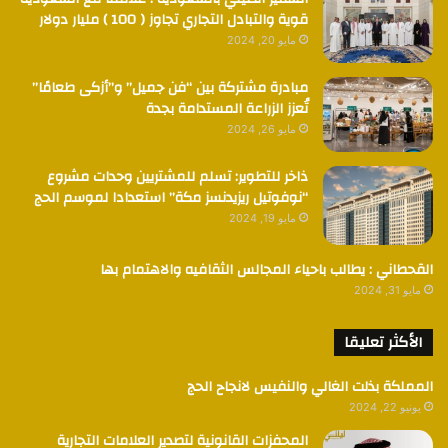
قوية والتبادل التجاري تجاوز ( 100 ) مليار دولار
مايو 20, 2024
مبادرة مشتركة بين “فن جميل” و”أزكى طعامًا”
تُعزز الزراعة المستدامة بجدة
مايو 26, 2024
ذاخر للتطوير: تسلم للمشتريين وحدات مشروع
“نوفوتيل ريزيدنسز مكة” استعدادا لموسم الحج
مايو 19, 2024
القحطاني : يطالب باحياء المجالس الثقافيه والاهتمام بها
مايو 31, 2024
الأكثر تعليقا
المملكة بذلت الغالي والنفيس لانجاح الحج
يونيو 22, 2024
المحفزات القانونية لتصدير العلامات التجارية