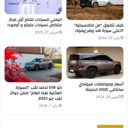
اليمني للسيارات تفتتح أول مركز
متكامل لسيارات جايكو و أومودا
كيف تتفوق “من الكلاسيكية”
J7على سيارة لاند روفر إيفوك
فبراير 27, 2025
يناير 30, 2024
أسعار ومواصفات هيونداي
كيا EV9 تحصد لقب “السيارة
سانتافى 2025 الجديدة
العائلية لهذا العام” ضمن جوائز
أكتوبر 20, 2024
توب جير 2023
يناير 7, 2024