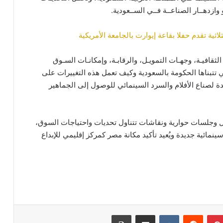
 وازدهــار الصناعــة فــي الســعودية.
لاثية تقدم حفلا بقاعة إيوارت بالجامعة الأمريكية
الثقافيـة، وجهـات التمويـل، والرقابـة، وإمكانـات السـوق
تي تتبناها الحكومة بالسعودية وكيف تعمل هذه التغييرات على
لصناع الأفلام والسرد السينمائي للوصول إلى الجماهير
ل وجلسات حوارية ونقاشات تتناول تحديات واحتياجات السوق،
مائية جديدة ويُعيد تأكيد مكانة مصر كمركز إقليمي للإبداع
بينتيريست
مشاركة عبر البريد
طباعة