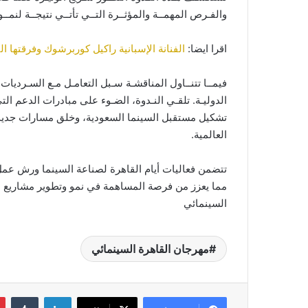
والفـرص المهمــة والمؤثــرة التــي تأتــي نتيجــة لنمــو
اقرا ايضا:
الفنانة الإسبانية راكيل كوربرشوك وفرقتها الث
فيمــا تتنــاول المناقشـة سـبل التعامـل مـع السـرديات 
الدوليـة. تلقـي النـدوة، الضـوء على مبادرات الدعم ال
تشكيل مستقبل السينما السعودية، وخلق مسارات جديدة 
العالمية.
تتضمن فعاليات أيام القاهرة لصناعة السينما ورش عم
مما يعزز من فرصة المساهمة في نمو وتطوير مشاريع سين
السينمائي
مهرجان القاهرة السينمائي
لينكدإن