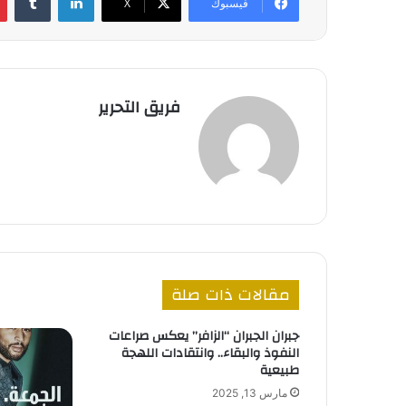
فيسبوك
‫X
فريق التحرير
مقالات ذات صلة
جبران الجبران “الزافر” يعكس صراعات
النفوذ والبقاء.. وانتقادات اللهجة
طبيعية
مارس 13, 2025