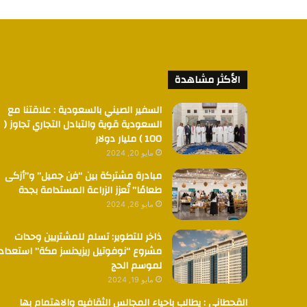
الأكثر مشاهدة
السفير الصيني بالسعودية : علاقتنا مع
السعودية قوية والتبادل التجاري تجاوز (
100 ) مليار دولار
مايو 20, 2024
مبادرة مشتركة بين “فن جميل” و”أزكى
طعامًا” تُعزز الزراعة المستدامة بجدة
مايو 26, 2024
ذاخر للتطوير: تسلم للمشتريين وحدات
مشروع “نوفوتيل ريزيدنسز مكة” استعدادا
لموسم الحج
مايو 19, 2024
القحطاني : يطالب باحياء المجالس الثقافيه والاهتمام بها