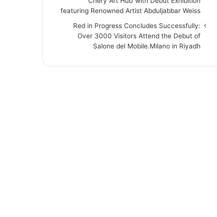
“Chery Art Hub”with Debut Exhibition
featuring Renowned Artist Abduljabbar Weiss
Red in Progress Concludes Successfully:
Over 3000 Visitors Attend the Debut of
Salone del Mobile.Milano in Riyadh