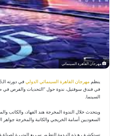
مهرجان القاهرة السينمائي
ينظم
مهرجان القاهرة السينمائي الدولي
في فندق سوفتيل، ندوة حول “التحديات والفرص في صنا
السينما.
ويتحدث خلال الندوة المخرجة هند الفهاد، والكاتب وال
السعوديين أسامة الخريجي والكاتبة والمخرجة جواهر العا
تستكشـف هـذه النـدوة التطـور سـريع الوتيـرة لصناعـة ا