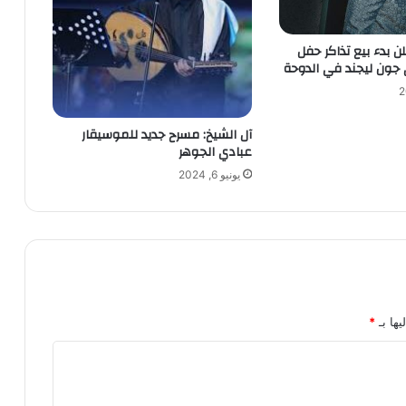
Visit  تعلن بدء بيع تذاكر حفل
 جون ليجند في الدوحة
آل الشيخ: مسرح جديد للموسيقار
عبادي الجوهر
يونيو 6, 2024
يها بـ
*