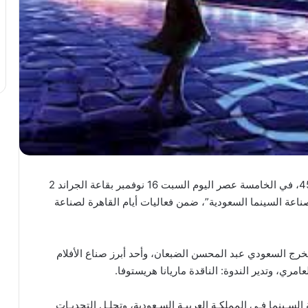
في دورته الـ45، في الخامسة عصر اليوم السبت 16 نوفمبر بقاعة الجراند 2
عة السينما السعودية”، ضمن فعاليات أيام القاهرة لصناعة
مخرج السعودي عبد المحسن الضبعان، وأحد أبرز صناع الأفلام
مري، وتدير الندوة: الناقدة ماريانا هريستوفا.
لسـينما فـي المملكـة العربيـة السـعودية، وتحلـل التحديـات